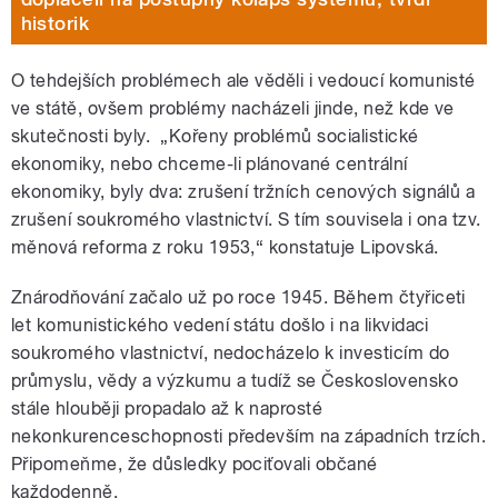
historik
O tehdejších problémech ale věděli i vedoucí komunisté
ve státě, ovšem problémy nacházeli jinde, než kde ve
skutečnosti byly. „Kořeny problémů socialistické
ekonomiky, nebo chceme-li plánované centrální
ekonomiky, byly dva: zrušení tržních cenových signálů a
zrušení soukromého vlastnictví. S tím souvisela i ona tzv.
měnová reforma z roku 1953,“ konstatuje Lipovská.
Znárodňování začalo už po roce 1945. Během čtyřiceti
let komunistického vedení státu došlo i na likvidaci
soukromého vlastnictví, nedocházelo k investicím do
průmyslu, vědy a výzkumu a tudíž se Československo
stále hlouběji propadalo až k naprosté
nekonkurenceschopnosti především na západních trzích.
Připomeňme, že důsledky pociťovali občané
každodenně.