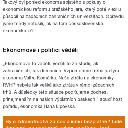
Takový byl pohled ekonoma spjatého s pokusy o
ekonomickou reformu pražského jara, který poté v exilu
působil na západních zahraničních univerzitách. Opravdu
jsme tehdy netušili, jak na tom československá
ekonomika je?
Ekonomové i politici věděli
„Ekonomové to věděli. Věděli to ze studií, jak
zahraničních, tak domácích. Vzpomeňme třeba na tým
ekonoma Valtra Komárka. Naše ztráta na ekonomiky
RVHP nebyla tak veliká jako ztráta v rámci západních
trhů. A důsledky této situace pociťujeme dodnes,
přinejmenším na našich výplatních páskách,“ soudí host
pořadu, ekonomka Hana Lipovská.
Bylo zdravotnictví za socialismu bezplatné? Lidé
dopláceli na postupný kolaps systému, tvrdí