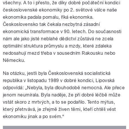
všechny. A to i přesto, že díky dobré počáteční kondici
československé ekonomiky po 2. světové válce naše
ekonomika padala pomalu, říká ekonomka.
Československo tak čekala nezbytná zásadní
ekonomická transformace v 90. letech. Do současnosti
nám ale jako jisté neblahé dědictví zůstává ne zcela
optimální struktura průmyslu a mzdy, které zdaleka
nedosahují mezd třeba v sousedním Rakousku nebo
Německu.
Na otázku, jestli byla Československá socialistická
republika v listopadu 1989 v dobré kondici, Lipovská
odpovídá: „Nebyla, byla dlouhodobě nemocná. Ale přece
jenom neumírala. Byla naděje, že při dobré léčbě může
vstát skoro z mrtvých, a to se podařilo. Tento mýtus,
který přetrvává, je zřejmě živen těmi, kteří chtěli vést
ekonomiku jinak a po svém.“