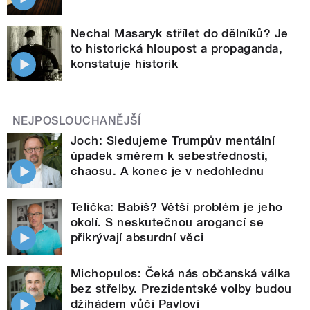
Nechal Masaryk střílet do dělníků? Je
to historická hloupost a propaganda,
konstatuje historik
NEJPOSLOUCHANĚJŠÍ
Joch: Sledujeme Trumpův mentální
úpadek směrem k sebestřednosti,
chaosu. A konec je v nedohlednu
Telička: Babiš? Větší problém je jeho
okolí. S neskutečnou arogancí se
přikrývají absurdní věci
Michopulos: Čeká nás občanská válka
bez střelby. Prezidentské volby budou
džihádem vůči Pavlovi