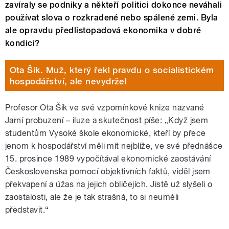
zavíraly se podniky a někteří politici dokonce neváhali
používat slova o rozkradené nebo spálené zemi. Byla
ale opravdu předlistopadová ekonomika v dobré
kondici?
Ota Šik. Muž, který řekl pravdu o socialistickém
hospodářství, ale nevydržel
Profesor Ota Šik ve své vzpomínkové knize nazvané
Jarní probuzení – iluze a skutečnost píše: „Když jsem
studentům Vysoké škole ekonomické, kteří by přece
jenom k hospodářství měli mít nejblíže, ve své přednášce
15. prosince 1989 vypočítával ekonomické zaostávání
Československa pomocí objektivních faktů, viděl jsem
překvapení a úžas na jejich obličejích. Jistě už slyšeli o
zaostalosti, ale že je tak strašná, to si neuměli
představit.“