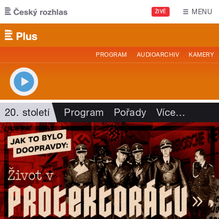
Přejít k hlavnímu obsahu
MENU
ŽIVĚ
PROGRAM
AUDIOARCHIV
KAMERY
20. století
Program
Pořady
Více
…