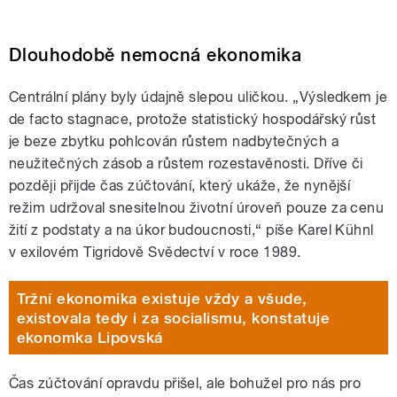
Dlouhodobě nemocná ekonomika
Centrální plány byly údajně slepou uličkou. „Výsledkem je
de facto stagnace, protože statistický hospodářský růst
je beze zbytku pohlcován růstem nadbytečných a
neužitečných zásob a růstem rozestavěnosti. Dříve či
později přijde čas zúčtování, který ukáže, že nynější
režim udržoval snesitelnou životní úroveň pouze za cenu
žití z podstaty a na úkor budoucnosti,“ píše Karel Kühnl
v exilovém Tigridově Svědectví v roce 1989.
Tržní ekonomika existuje vždy a všude,
existovala tedy i za socialismu, konstatuje
ekonomka Lipovská
Čas zúčtování opravdu přišel, ale bohužel pro nás pro