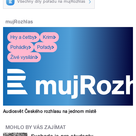
Všechny díly pořadu na mujRozhlas
mujRozhlas
Hry a četby
Krimi
Pohádky
Pořady
Živé vysílání
Audiosvět Českého rozhlasu na jednom místě
MOHLO BY VÁS ZAJÍMAT