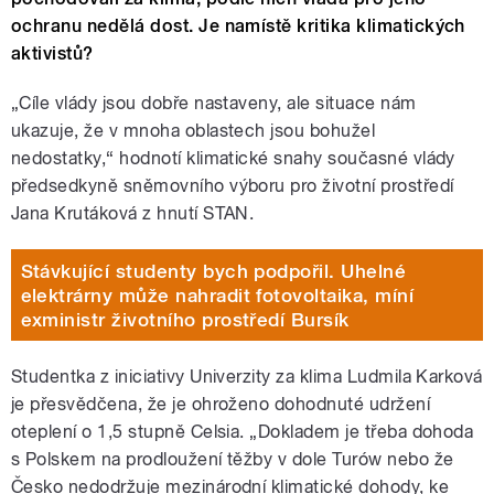
ochranu nedělá dost. Je namístě kritika klimatických
aktivistů?
„Cíle vlády jsou dobře nastaveny, ale situace nám
ukazuje, že v mnoha oblastech jsou bohužel
nedostatky,“ hodnotí klimatické snahy současné vlády
předsedkyně sněmovního výboru pro životní prostředí
Jana Krutáková z hnutí STAN.
Stávkující studenty bych podpořil. Uhelné
elektrárny může nahradit fotovoltaika, míní
exministr životního prostředí Bursík
Studentka z iniciativy Univerzity za klima Ludmila Karková
je přesvědčena, že je ohroženo dohodnuté udržení
oteplení o 1,5 stupně Celsia. „Dokladem je třeba dohoda
s Polskem na prodloužení těžby v dole Turów nebo že
Česko nedodržuje mezinárodní klimatické dohody, ke