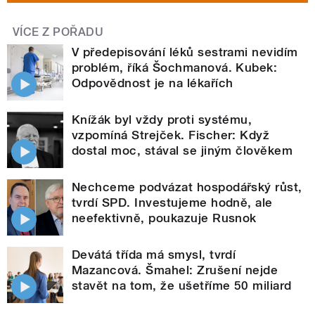
VÍCE Z POŘADU
V předepisování léků sestrami nevidím
problém, říká Šochmanová. Kubek:
Odpovědnost je na lékařích
Knížák byl vždy proti systému,
vzpomíná Strejček. Fischer: Když
dostal moc, stával se jiným člověkem
Nechceme podvázat hospodářský růst,
tvrdí SPD. Investujeme hodně, ale
neefektivně, poukazuje Rusnok
Devátá třída má smysl, tvrdí
Mazancová. Šmahel: Zrušení nejde
stavět na tom, že ušetříme 50 miliard