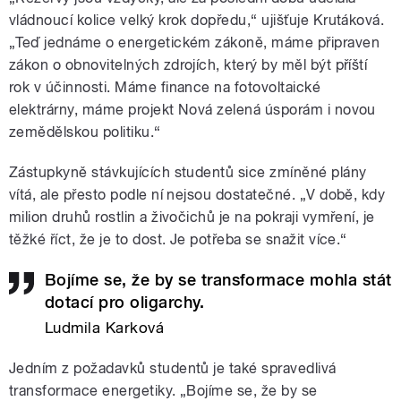
vládnoucí kolice velký krok dopředu,“ ujišťuje Krutáková.
„Teď jednáme o energetickém zákoně, máme připraven
zákon o obnovitelných zdrojích, který by měl být příští
rok v účinnosti. Máme finance na fotovoltaické
elektrárny, máme projekt Nová zelená úsporám i novou
zemědělskou politiku.“
Zástupkyně stávkujících studentů sice zmíněné plány
vítá, ale přesto podle ní nejsou dostatečné. „V době, kdy
milion druhů rostlin a živočichů je na pokraji vymření, je
těžké říct, že je to dost. Je potřeba se snažit více.“
Bojíme se, že by se transformace mohla stát
dotací pro oligarchy.
Ludmila Karková
Jedním z požadavků studentů je také spravedlivá
transformace energetiky. „Bojíme se, že by se