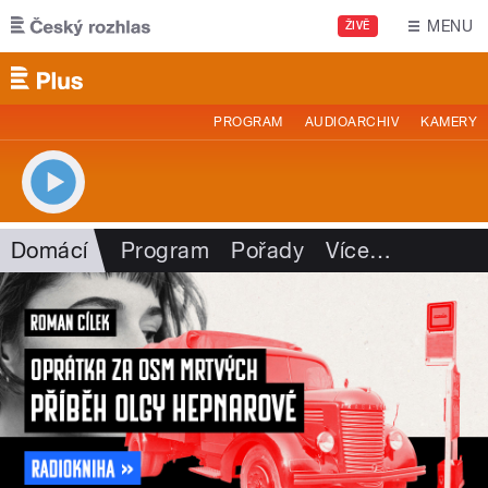
Přejít k hlavnímu obsahu
MENU
ŽIVĚ
PROGRAM
AUDIOARCHIV
KAMERY
Domácí
Program
Pořady
Více
…