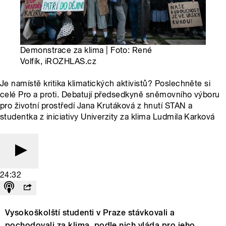
Demonstrace za klima | Foto: René
Volfík, iROZHLAS.cz
Je namístě kritika klimatických aktivistů? Poslechněte si
celé Pro a proti. Debatují předsedkyně sněmovního výboru
pro životní prostředí Jana Krutáková z hnutí STAN a
studentka z iniciativy Univerzity za klima Ludmila Karková
24:32
Vysokoškolští studenti v Praze stávkovali a
pochodovali za klima, podle nich vláda pro jeho