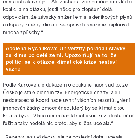
minulosti aktivnější. „Ale zastupuji zde současnou vládní
koalici a na otázku, jestli něco pro zlepšení dělá,
odpovídám, že závazky snížení emisí skleníkových plynů
a dopady změny klimatu se opravdu snažíme naplňovat
mnoha způsoby.“
Apolena Rychlíková: Univerzity pořádají stávky
za klima po celé zemi. Upozorňují na to, že
politici se k otázce klimatické krize nestaví
vážně
Podle Karkové ale důkazem o opaku je například to, že
Česko je stále členem tzv. Energetické charty, ale i
nedostatečná koordinace uvnitř vládních rezortů. „Není
jmenován žádný zmocněnec, který by se klimatickou
krizí zabýval. Vláda nemá čas klimatickou krizi dostatečně
řešit a taky nedělá nic proto, aby si čas udělala.“
„Rezervy jsou vždycky, ale za poslední dobu udělala