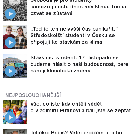
Svoboda je pro studenty
samozřejmostí, dnes řeší klima. Touha
ozvat se zůstává
„Teď je ten nejvyšší čas panikařit.“
Středoškolští studenti v Česku se
připojují ke stávkám za klima
Stávkující student: 17. listopadu se
budeme hlásit o naši budoucnost, bere
nám ji klimatická změna
NEJPOSLOUCHANĚJŠÍ
Vše, co jste kdy chtěli vědět
o Vladimiru Putinovi a báli jste se zeptat
Telička: Babiš? Větší problém je jeho