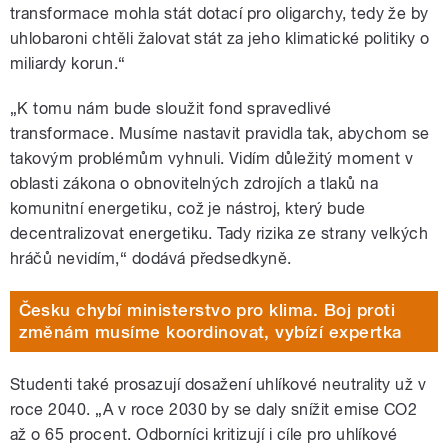
transformace mohla stát dotací pro oligarchy, tedy že by
uhlobaroni chtěli žalovat stát za jeho klimatické politiky o
miliardy korun.“
„K tomu nám bude sloužit fond spravedlivé
transformace. Musíme nastavit pravidla tak, abychom se
takovým problémům vyhnuli. Vidím důležitý moment v
oblasti zákona o obnovitelných zdrojích a tlaků na
komunitní energetiku, což je nástroj, který bude
decentralizovat energetiku. Tady rizika ze strany velkých
hráčů nevidím,“ dodává předsedkyně.
Česku chybí ministerstvo pro klima. Boj proti
změnám musíme koordinovat, vybízí expertka
Studenti také prosazují dosažení uhlíkové neutrality už v
roce 2040. „A v roce 2030 by se daly snížit emise CO2
až o 65 procent. Odborníci kritizují i cíle pro uhlíkové