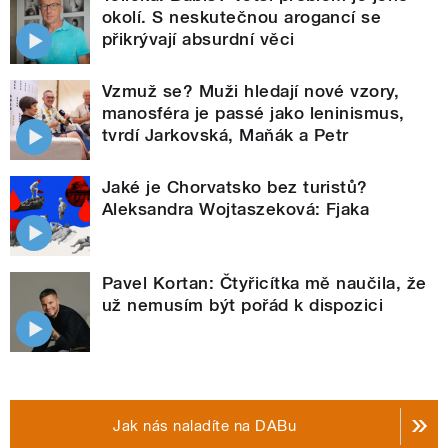
okolí. S neskutečnou arogancí se
přikrývají absurdní věci
Vzmuž se? Muži hledají nové vzory,
manosféra je passé jako leninismus,
tvrdí Jarkovská, Maňák a Petr
Jaké je Chorvatsko bez turistů?
Aleksandra Wojtaszeková: Fjaka
Pavel Kortan: Čtyřicítka mě naučila, že
už nemusím být pořád k dispozici
Jak nás naladíte na DABu