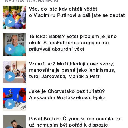
NEJPOSLOUCHANĚJŠÍ
Vše, co jste kdy chtěli vědět
o Vladimiru Putinovi a báli jste se zeptat
Telička: Babiš? Větší problém je jeho
okolí. S neskutečnou arogancí se
přikrývají absurdní věci
Vzmuž se? Muži hledají nové vzory,
manosféra je passé jako leninismus,
tvrdí Jarkovská, Maňák a Petr
Jaké je Chorvatsko bez turistů?
Aleksandra Wojtaszeková: Fjaka
Pavel Kortan: Čtyřicítka mě naučila, že
už nemusím být pořád k dispozici