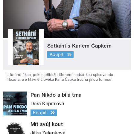
Setkání s Karlem Čapkem
Koupit
Literární fikce, pokus přiblížit literární nadsázkou spisovatele,
filozofa, ale hlavně člověka Karla Čapka trochu jinou formou.
Pan Nikdo a bílá tma
Dora Kaprálová
Koupit
Mít svůj kout
Jitka Zelenková