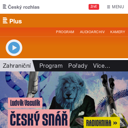
Přejít k hlavnímu obsahu
MENU
ŽIVĚ
PROGRAM
AUDIOARCHIV
KAMERY
Zahraniční
Program
Pořady
Více
…