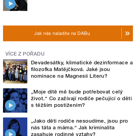
Jak nás naladíte na DABu
VÍCE Z POŘADU
Devadesátky, klimatické dezinformace a
filozofka Matějčková. Jaké jsou
nominace na Magnesii Literu?
„Moje dítě mě bude potřebovat celý
život.“ Co zažívají rodiče pečující o děti
s těžším postižením?
„Jako děti rodiče nesoudíme, jsou pro
nás táta a máma.“ Jak kriminalita
zasahuje rodinné vztahy?