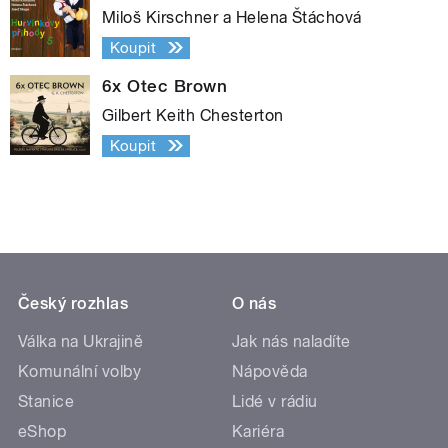
Miloš Kirschner a Helena Štáchová
Koupit
6x Otec Brown
Gilbert Keith Chesterton
Koupit
Český rozhlas
O nás
Válka na Ukrajině
Jak nás naladíte
Komunální volby
Nápověda
Stanice
Lidé v rádiu
eShop
Kariéra