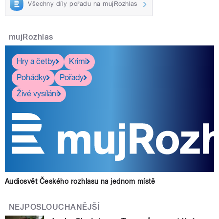
Všechny díly pořadu na mujRozhlas
mujRozhlas
Hry a četby
Krimi
Pohádky
Pořady
Živé vysílání
Audiosvět Českého rozhlasu na jednom místě
NEJPOSLOUCHANĚJŠÍ