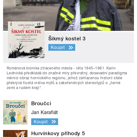
Šikmý kostel 3
Koupit
Románová kronika ztraceného města - léta 1945–1961. Karin
Lednická předkládá do značné míry převratný, dosavadní paradigma
měnící obraz hornického regionu, jehož zahlazenou historii stále
překrývá tlustá vrstva mýtů a zakořeněných stereotypů o „černé
zemi a rudém kraji“.
Broučci
Jan Karafiát
Koupit
Hurvínkovy příhody 5