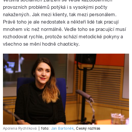
provozních problémů potýká i s vysokými počty
nakažených. Jak mezi klienty, tak mezi personálem.
Právě toho je ale nedostatek a někteří lidé tak pracují
mnohem víc než normálně. Vedle toho se pracující musí
rozhodovat rychle, protože schází metodické pokyny a
všechno se mění hodně chaoticky.
Apolena Rychlíková
|
foto:
Jan Bartoněk
,
Český rozhlas