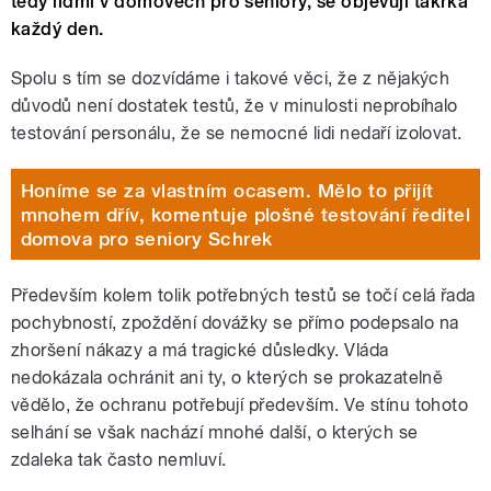
tedy lidmi v domovech pro seniory, se objevují takřka
každý den.
Spolu s tím se dozvídáme i takové věci, že z nějakých
důvodů není dostatek testů, že v minulosti neprobíhalo
testování personálu, že se nemocné lidi nedaří izolovat.
Honíme se za vlastním ocasem. Mělo to přijít
mnohem dřív, komentuje plošné testování ředitel
domova pro seniory Schrek
Především kolem tolik potřebných testů se točí celá řada
pochybností, zpoždění dovážky se přímo podepsalo na
zhoršení nákazy a má tragické důsledky. Vláda
nedokázala ochránit ani ty, o kterých se prokazatelně
vědělo, že ochranu potřebují především. Ve stínu tohoto
selhání se však nachází mnohé další, o kterých se
zdaleka tak často nemluví.