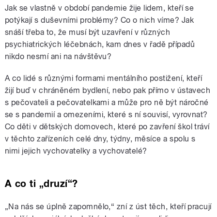
Jak se vlastně v období pandemie žije lidem, kteří se
potýkají s duševními problémy? Co o nich víme? Jak
snáší třeba to, že musí být uzavření v různých
psychiatrických léčebnách, kam dnes v řadě případů
nikdo nesmí ani na návštěvu?
A co lidé s různými formami mentálního postižení, kteří
žijí buď v chráněném bydlení, nebo pak přímo v ústavech
s pečovateli a pečovatelkami a může pro ně být náročné
se s pandemií a omezeními, které s ní souvisí, vyrovnat?
Co děti v dětských domovech, které po zavření škol tráví
v těchto zařízeních celé dny, týdny, měsíce a spolu s
nimi jejich vychovatelky a vychovatelé?
A co ti „druzí“?
„Na nás se úplně zapomnělo,“ zní z úst těch, kteří pracují