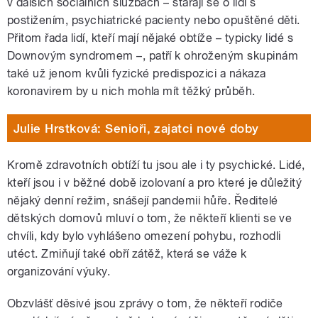
v dalších sociálních službách – starají se o lidi s
postižením, psychiatrické pacienty nebo opuštěné děti.
Přitom řada lidí, kteří mají nějaké obtíže – typicky lidé s
Downovým syndromem –, patří k ohroženým skupinám
také už jenom kvůli fyzické predispozici a nákaza
koronavirem by u nich mohla mít těžký průběh.
Julie Hrstková: Senioři, zajatci nové doby
Kromě zdravotních obtíží tu jsou ale i ty psychické. Lidé,
kteří jsou i v běžné době izolovaní a pro které je důležitý
nějaký denní režim, snášejí pandemii hůře. Ředitelé
dětských domovů mluví o tom, že někteří klienti se ve
chvíli, kdy bylo vyhlášeno omezení pohybu, rozhodli
utéct. Zmiňují také obří zátěž, která se váže k
organizování výuky.
Obzvlášť děsivé jsou zprávy o tom, že někteří rodiče