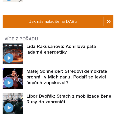
Jak nás naladíte na DABu
VÍCE Z POŘADU
Lída Rakušanová: Achillova pata
jaderné energetiky
Matěj Schneider: Středoví demokraté
prohráli v Michiganu. Podaří se levici
úspěch zopakovat?
Libor Dvořák: Strach z mobilizace žene
Rusy do zahraničí