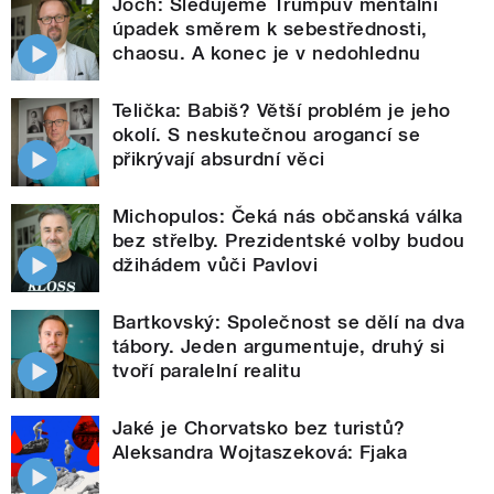
Joch: Sledujeme Trumpův mentální
úpadek směrem k sebestřednosti,
chaosu. A konec je v nedohlednu
Telička: Babiš? Větší problém je jeho
okolí. S neskutečnou arogancí se
přikrývají absurdní věci
Michopulos: Čeká nás občanská válka
bez střelby. Prezidentské volby budou
džihádem vůči Pavlovi
Bartkovský: Společnost se dělí na dva
tábory. Jeden argumentuje, druhý si
tvoří paralelní realitu
Jaké je Chorvatsko bez turistů?
Aleksandra Wojtaszeková: Fjaka