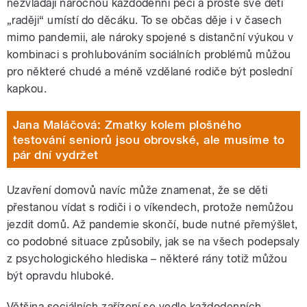
nezvládají náročnou každodenní péči a prostě své děti
„raději“ umístí do děcáku. To se občas děje i v časech
mimo pandemii, ale nároky spojené s distanční výukou v
kombinaci s prohlubováním sociálních problémů můžou
pro některé chudé a méně vzdělané rodiče být poslední
kapkou.
Jana Maláčová: Zmatky kolem plošného
testování seniorů jsou obrovské, ale musíme to
pár dní vydržet
Uzavření domovů navíc může znamenat, že se děti
přestanou vídat s rodiči i o víkendech, protože nemůžou
jezdit domů. Až pandemie skončí, bude nutné přemýšlet,
co podobné situace způsobily, jak se na všech podepsaly
z psychologického hlediska – některé rány totiž můžou
být opravdu hluboké.
Většina sociálních zařízení se vedle každodenních