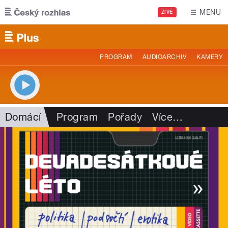
Přejít k hlavnímu obsahu
MENU
ŽIVĚ
PROGRAM
AUDIOARCHIV
KAMERY
Domácí
Program
Pořady
Více
…