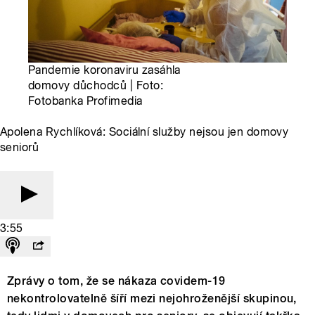
Pandemie koronaviru zasáhla
domovy důchodců | Foto:
Fotobanka Profimedia
Apolena Rychlíková: Sociální služby nejsou jen domovy
seniorů
3:55
Zprávy o tom, že se nákaza covidem-19
nekontrolovatelně šíří mezi nejohroženější skupinou,