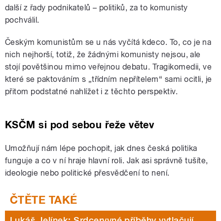
další z řady podnikatelů – politiků, za to komunisty
pochválil.
Českým komunistům se u nás vyčítá kdeco. To, co je na
nich nejhorší, totiž, že žádnými komunisty nejsou, ale
stojí povětšinou mimo veřejnou debatu. Tragikomedii, ve
které se paktováním s „třídním nepřítelem“ sami ocitli, je
přitom podstatné nahlížet i z těchto perspektiv.
KSČM si pod sebou řeže větev
Umožňují nám lépe pochopit, jak dnes česká politika
funguje a co v ní hraje hlavní roli. Jak asi správně tušíte,
ideologie nebo politické přesvědčení to není.
Lukáš Jelínek: Srdceryvné příběhy vytlačují