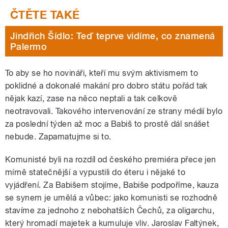
Jindřich Šídlo: Teď teprve vidíme, co znamená
Palermo
To aby se ho novináři, kteří mu svým aktivismem to
poklidné a dokonalé makání pro dobro státu pořád tak
nějak kazí, zase na něco neptali a tak celkově
neotravovali. Takového intervenování ze strany médií bylo
za poslední týden až moc a Babiš to prostě dál snášet
nebude. Zapamatujme si to.
Komunisté byli na rozdíl od českého premiéra přece jen
mírně statečnější a vypustili do éteru i nějaké to
vyjádření. Za Babišem stojíme, Babiše podpoříme, kauza
se synem je umělá a vůbec: jako komunisti se rozhodně
stavíme za jednoho z nebohatších Čechů, za oligarchu,
který hromadí majetek a kumuluje vliv. Jaroslav Faltýnek,