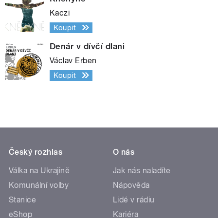
Kaczi
Koupit
Denár v dívčí dlani
Václav Erben
Koupit
Český rozhlas
O nás
Válka na Ukrajině
Jak nás naladíte
Komunální volby
Nápověda
Stanice
Lidé v rádiu
eShop
Kariéra