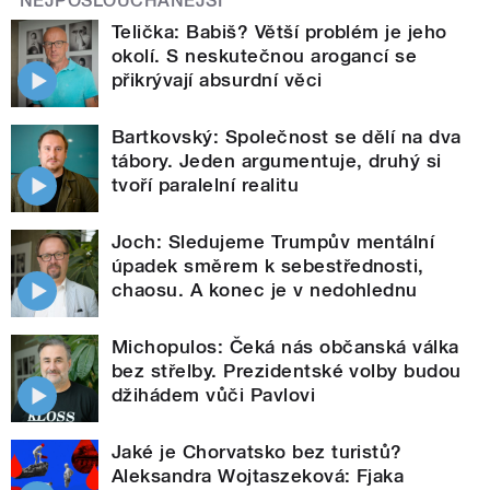
NEJPOSLOUCHANĚJŠÍ
Telička: Babiš? Větší problém je jeho
okolí. S neskutečnou arogancí se
přikrývají absurdní věci
Bartkovský: Společnost se dělí na dva
tábory. Jeden argumentuje, druhý si
tvoří paralelní realitu
Joch: Sledujeme Trumpův mentální
úpadek směrem k sebestřednosti,
chaosu. A konec je v nedohlednu
Michopulos: Čeká nás občanská válka
bez střelby. Prezidentské volby budou
džihádem vůči Pavlovi
Jaké je Chorvatsko bez turistů?
Aleksandra Wojtaszeková: Fjaka