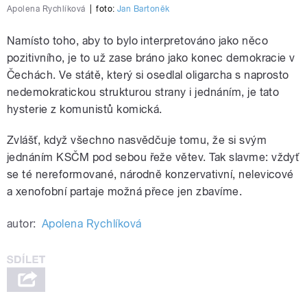
Apolena Rychlíková
|
foto:
Jan Bartoněk
Namísto toho, aby to bylo interpretováno jako něco
pozitivního, je to už zase bráno jako konec demokracie v
Čechách. Ve státě, který si osedlal oligarcha s naprosto
nedemokratickou strukturou strany i jednáním, je tato
hysterie z komunistů komická.
Zvlášť, když všechno nasvědčuje tomu, že si svým
jednáním KSČM pod sebou řeže větev. Tak slavme: vždyť
se té nereformované, národně konzervativní, nelevicové
a xenofobní partaje možná přece jen zbavíme.
autor:
Apolena Rychlíková