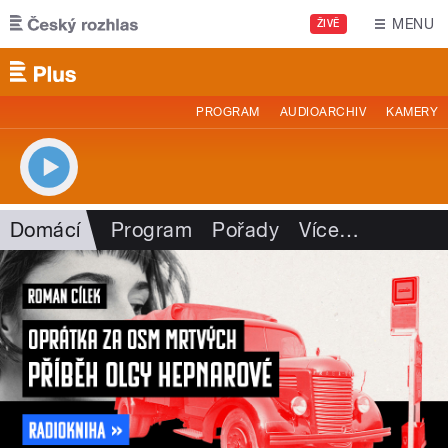
Přejít k hlavnímu obsahu
MENU
ŽIVĚ
PROGRAM
AUDIOARCHIV
KAMERY
Domácí
Program
Pořady
Více
…