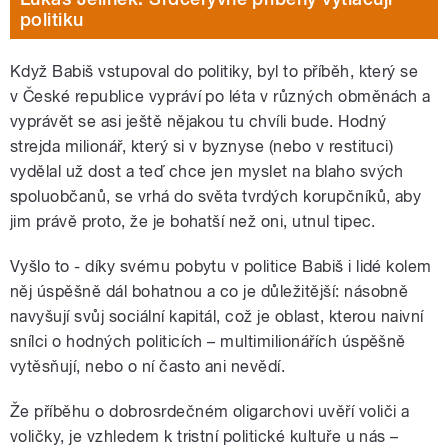
politiku
Když Babiš vstupoval do politiky, byl to příběh, který se
v České republice vypráví po léta v různých obměnách a
vyprávět se asi ještě nějakou tu chvíli bude. Hodný
strejda milionář, který si v byznyse (nebo v restituci)
vydělal už dost a teď chce jen myslet na blaho svých
spoluobčanů, se vrhá do světa tvrdých korupčníků, aby
jim právě proto, že je bohatší než oni, utnul tipec.
Vyšlo to - díky svému pobytu v politice Babiš i lidé kolem
něj úspěšně dál bohatnou a co je důležitější: násobně
navyšují svůj sociální kapitál, což je oblast, kterou naivní
snílci o hodných politicích – multimilionářích úspěšně
vytěsňují, nebo o ní často ani nevědí.
Že příběhu o dobrosrdečném oligarchovi uvěří voliči a
voličky, je vzhledem k tristní politické kultuře u nás –