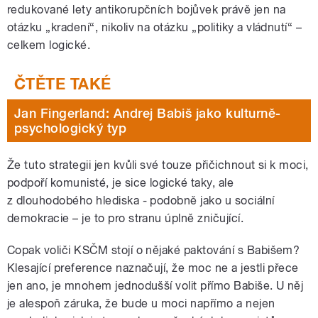
redukované lety antikorupčních bojůvek právě jen na
otázku „kradení“, nikoliv na otázku „politiky a vládnutí“ –
celkem logické.
Jan Fingerland: Andrej Babiš jako kulturně-
psychologický typ
Že tuto strategii jen kvůli své touze přičichnout si k moci,
podpoří komunisté, je sice logické taky, ale
z dlouhodobého hlediska - podobně jako u sociální
demokracie – je to pro stranu úplně zničující.
Copak voliči KSČM stojí o nějaké paktování s Babišem?
Klesající preference naznačují, že moc ne a jestli přece
jen ano, je mnohem jednodušší volit přímo Babiše. U něj
je alespoň záruka, že bude u moci napřímo a nejen