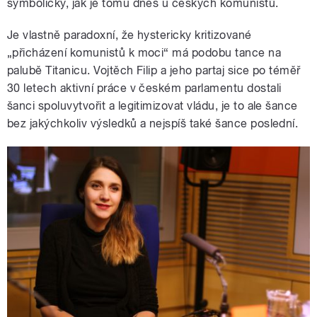
symbolicky, jak je tomu dnes u českých komunistů.
Je vlastně paradoxní, že hystericky kritizované
„přicházení komunistů k moci“ má podobu tance na
palubě Titanicu. Vojtěch Filip a jeho partaj sice po téměř
30 letech aktivní práce v českém parlamentu dostali
šanci spoluvytvořit a legitimizovat vládu, je to ale šance
bez jakýchkoliv výsledků a nejspíš také šance poslední.