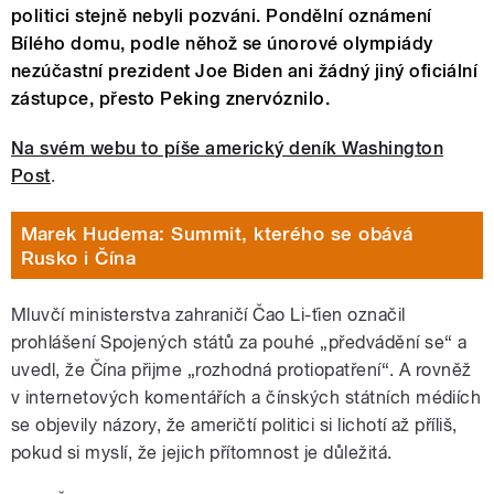
politici stejně nebyli pozváni. Pondělní oznámení
Bílého domu, podle něhož se únorové olympiády
nezúčastní prezident Joe Biden ani žádný jiný oficiální
zástupce, přesto Peking znervóznilo.
Na svém webu to píše americký deník Washington
Post
.
Marek Hudema: Summit, kterého se obává
Rusko i Čína
Mluvčí ministerstva zahraničí Čao Li-ťien označil
prohlášení Spojených států za pouhé „předvádění se“ a
uvedl, že Čína přijme „rozhodná protiopatření“. A rovněž
v internetových komentářích a čínských státních médiích
se objevily názory, že američtí politici si lichotí až příliš,
pokud si myslí, že jejich přítomnost je důležitá.