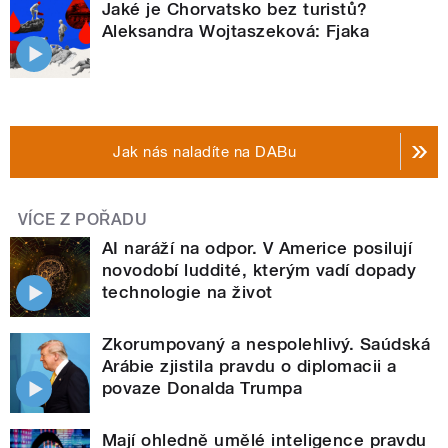
Jaké je Chorvatsko bez turistů?
Aleksandra Wojtaszeková: Fjaka
Jak nás naladíte na DABu
VÍCE Z POŘADU
AI naráží na odpor. V Americe posilují
novodobí luddité, kterým vadí dopady
technologie na život
Zkorumpovaný a nespolehlivý. Saúdská
Arábie zjistila pravdu o diplomacii a
povaze Donalda Trumpa
Mají ohledně umělé inteligence pravdu