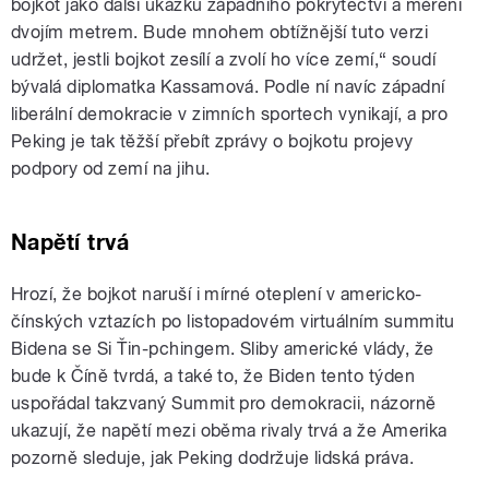
bojkot jako další ukázku západního pokrytectví a měření
dvojím metrem. Bude mnohem obtížnější tuto verzi
udržet, jestli bojkot zesílí a zvolí ho více zemí,“ soudí
bývalá diplomatka Kassamová. Podle ní navíc západní
liberální demokracie v zimních sportech vynikají, a pro
Peking je tak těžší přebít zprávy o bojkotu projevy
podpory od zemí na jihu.
Napětí trvá
Hrozí, že bojkot naruší i mírné oteplení v americko-
čínských vztazích po listopadovém virtuálním summitu
Bidena se Si Ťin-pchingem. Sliby americké vlády, že
bude k Číně tvrdá, a také to, že Biden tento týden
uspořádal takzvaný Summit pro demokracii, názorně
ukazují, že napětí mezi oběma rivaly trvá a že Amerika
pozorně sleduje, jak Peking dodržuje lidská práva.