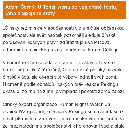
Adam Černý: U Tchaj-wanu se vzájemně testují
Čína a Spojené státy
„Čínský režim sice v současnosti víc umlčuje občanskou
společnost, ale svět naopak pozorněji sleduje čínské
porušování lidských práv,“ zdůrazňuje Eva Pilsová,
odbornice na čínské právo z londýnské King's College.
V samotné Číně se zdá, že tamní představitelé se na
bojkot připravili. Zdůrazňují, že americké politiky nezvala
čínská vláda, ale olympijské výbory jednotlivých zemí.
Nicméně podle obhájců lidských práv reakce Pekingu
ukazuje, že mu na zimní olympiádě i pověsti země záleží.
Čínský expert organizace Human Rights Watch Ja-
čchiou Wang soudí, že vláda v Pekingu se navenek snaží
dělat jakoby nic. Zároveň prý ale čínské vedení „dobře ví,
že mezinárodnímu společenství jeho chování vadí a stále