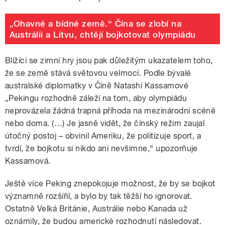
„Ohavné a bídné země.“ Čína se zlobí na
Austrálii a Litvu, chtějí bojkotovat olympiádu
Blížící se zimní hry jsou pak důležitým ukazatelem toho,
že se země stává světovou velmocí. Podle bývalé
australské diplomatky v Číně Natashi Kassamové
„Pekingu rozhodně záleží na tom, aby olympiádu
neprovázela žádná trapná příhoda na mezinárodní scéně
nebo doma. (…) Je jasně vidět, že čínský režim zaujal
útočný postoj – obvinil Ameriku, že politizuje sport, a
tvrdí, že bojkotu si nikdo ani nevšimne,“ upozorňuje
Kassamová.
Ještě více Peking znepokojuje možnost, že by se bojkot
významně rozšířil, a bylo by tak těžší ho ignorovat.
Ostatně Velká Británie, Austrálie nebo Kanada už
oznámily, že budou americké rozhodnutí následovat.