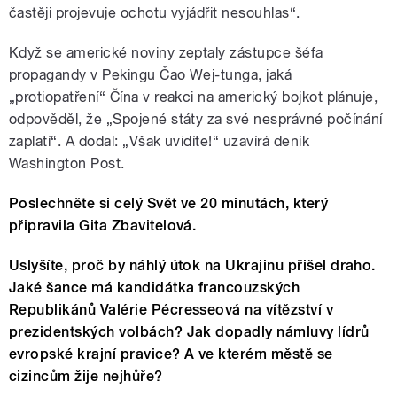
častěji projevuje ochotu vyjádřit nesouhlas“.
Když se americké noviny zeptaly zástupce šéfa
propagandy v Pekingu Čao Wej-tunga, jaká
„protiopatření“ Čína v reakci na americký bojkot plánuje,
odpověděl, že „Spojené státy za své nesprávné počínání
zaplatí“. A dodal: „Však uvidíte!“ uzavírá deník
Washington Post.
Poslechněte si celý Svět ve 20 minutách, který
připravila Gita Zbavitelová.
Uslyšíte, proč by náhlý útok na Ukrajinu přišel draho.
Jaké šance má kandidátka francouzských
Republikánů Valérie Pécresseová na vítězství v
prezidentských volbách? Jak dopadly námluvy lídrů
evropské krajní pravice? A ve kterém městě se
cizincům žije nejhůře?