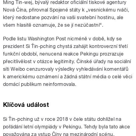
Ming Ťin-wej, bývalý redaktor oficiální tiskové agentury
Nová Čína, přirovnal Spojené státy k „vesnickému rváči,
který nedostane pozvání na vaši svatební hostinu, ale
všem hlasitě oznamuje, že se jí nezúčastní“.
Podle listu Washington Post nicméně v době, kdy se
prezident Si Ťin-pching chystá zahájit kontroverzní třetí
funkční období, nenucená reakce Pekingu prozrazuje
přecitlivělost v otázce legitimity. Čínské úřady na sociální
síti Weibo cenzurovaly výsledky vyhledávání komentářů
k americkému oznámení a žádná státní média o celé věci
domácí publikum neinformovala.
Klíčová událost
Si Ťin-pching už v roce 2018 v čele státu dohlížel na
pořádání letní olympiády v Pekingu. Tehdy byla tato akce
považována za vstup Číny na mezinárodní scénu.