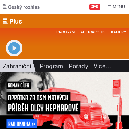
Přejít k hlavnímu obsahu
MENU
ŽIVĚ
PROGRAM
AUDIOARCHIV
KAMERY
Zahraniční
Program
Pořady
Více
…