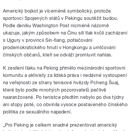
Americký bojkot je víceméně symbolický, protože
sportovci Spojených států v Pekingu soutěžit budou.
Podle deníku Washington Post nicméně názorně
ukazuje, jakým způsobem na Čínu sílí tlak kvůli zacházení
s Ujgury v provincii Sin-ťiang, potlačování
prodemokratického hnutí v Hongkongu a umlčování
čínských občanů, kteří se odváží promluvit nahlas.
K zesílení tlaku na Peking přimělo mezinárodní sportovní
komunitu a aktivisty za lidská práva i nedávné vystoupení
na veřejnosti ze strany tenisové hvězdy Pcheng Šuaj,
které bylo podle mnohých pozorovatelů pečlivě
naaranžované. Po tenistce předtím nebylo po dva týdny
ani stopy poté, co obvinila vysoce postaveného čínského
politika ze sexuálního napadení.
„Pro Peking je celkem snadné prezentovat americký