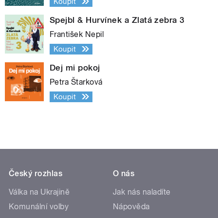
Koupit
Spejbl & Hurvínek a Zlatá zebra 3
František Nepil
Koupit
Dej mi pokoj
Petra Štarková
Koupit
Český rozhlas
O nás
Válka na Ukrajině
Jak nás naladíte
Komunální volby
Nápověda