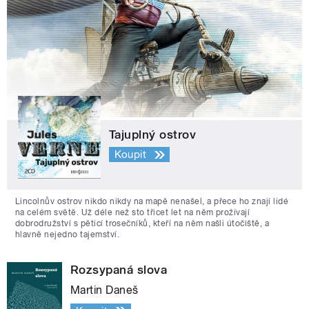
Tajuplný ostrov
Koupit
Lincolnův ostrov nikdo nikdy na mapě nenašel, a přece ho znají lidé
na celém světě. Už déle než sto třicet let na něm prožívají
dobrodružství s pěticí trosečníků, kteří na něm našli útočiště, a
hlavně nejedno tajemství.
Rozsypaná slova
Martin Daneš