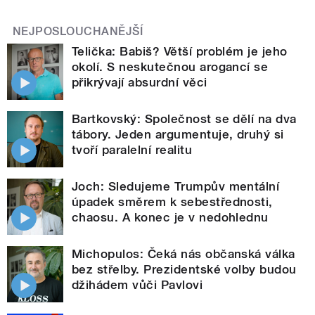
NEJPOSLOUCHANĚJŠÍ
Telička: Babiš? Větší problém je jeho
okolí. S neskutečnou arogancí se
přikrývají absurdní věci
Bartkovský: Společnost se dělí na dva
tábory. Jeden argumentuje, druhý si
tvoří paralelní realitu
Joch: Sledujeme Trumpův mentální
úpadek směrem k sebestřednosti,
chaosu. A konec je v nedohlednu
Michopulos: Čeká nás občanská válka
bez střelby. Prezidentské volby budou
džihádem vůči Pavlovi