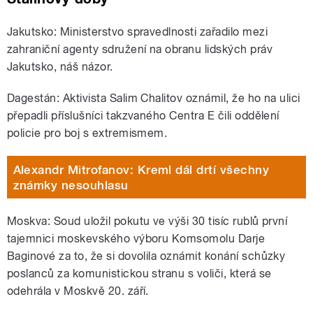
Jakutsko: Ministerstvo spravedlnosti zařadilo mezi
zahraniční agenty sdružení na obranu lidských práv
Jakutsko, náš názor.
Dagestán: Aktivista Salim Chalitov oznámil, že ho na ulici
přepadli příslušníci takzvaného Centra E čili oddělení
policie pro boj s extremismem.
Alexandr Mitrofanov: Kreml dál drtí všechny
známky nesouhlasu
Moskva: Soud uložil pokutu ve výši 30 tisíc rublů první
tajemnici moskevského výboru Komsomolu Darje
Baginové za to, že si dovolila oznámit konání schůzky
poslanců za komunistickou stranu s voliči, která se
odehrála v Moskvě 20. září.