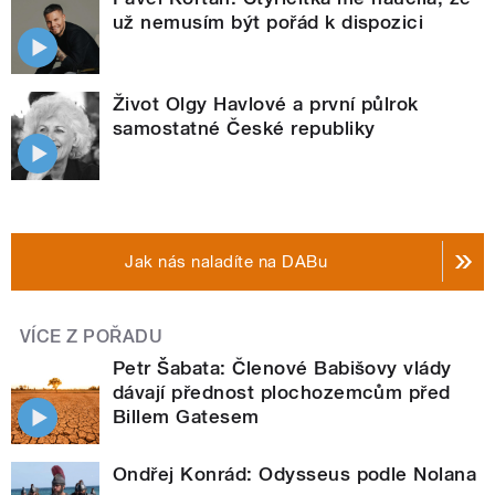
už nemusím být pořád k dispozici
Život Olgy Havlové a první půlrok
samostatné České republiky
Jak nás naladíte na DABu
VÍCE Z POŘADU
Petr Šabata: Členové Babišovy vlády
dávají přednost plochozemcům před
Billem Gatesem
Ondřej Konrád: Odysseus podle Nolana