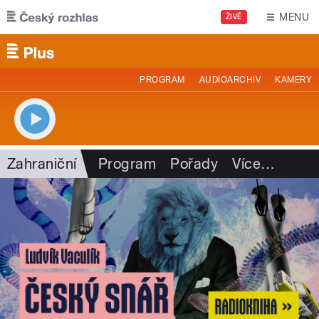
Přejít k hlavnímu obsahu
MENU
ŽIVĚ
PROGRAM
AUDIOARCHIV
KAMERY
Zahraniční
Program
Pořady
Více
…