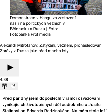
Demonstrace v Haagu za zastavení
násilí na politických vězních v
Bělorusku a Rusku | Foto:
Fotobanka Profimedia
Alexandr Mitrofanov: Zatýkání, věznění, pronásledování.
Zprávy z Ruska jako před mnoha lety
4:38
Před pár dny jsem doposlechl v rámci osvěžování
vynikajících životopisných děl audioknihu o Josifu
Stalinovi od Edvarda Radzinského. Na mém stole leží