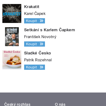
Krakatit
Karel Čapek
Koupit
Setkání s Karlem Čapkem
František Novotný
Koupit
Sladké Česko
Patrik Rozehnal
Koupit
Český rozhlas
O nás