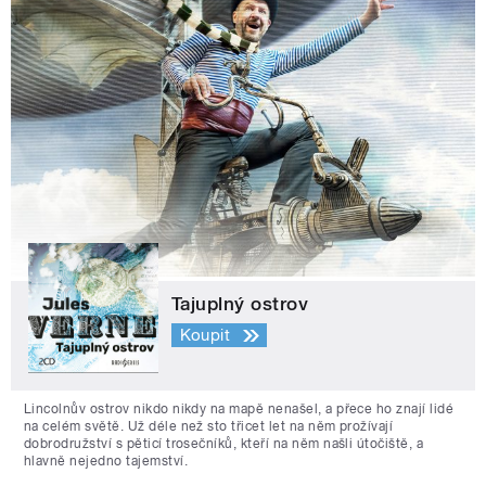
Tajuplný ostrov
Koupit
Lincolnův ostrov nikdo nikdy na mapě nenašel, a přece ho znají lidé
na celém světě. Už déle než sto třicet let na něm prožívají
dobrodružství s pěticí trosečníků, kteří na něm našli útočiště, a
hlavně nejedno tajemství.