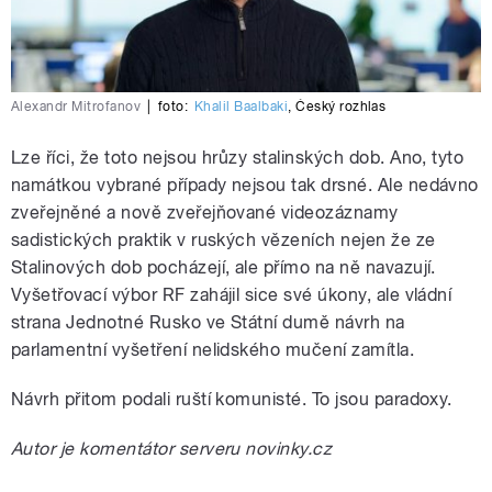
Alexandr Mitrofanov
|
foto:
Khalil Baalbaki
,
Český rozhlas
Lze říci, že toto nejsou hrůzy stalinských dob. Ano, tyto
namátkou vybrané případy nejsou tak drsné. Ale nedávno
zveřejněné a nově zveřejňované videozáznamy
sadistických praktik v ruských vězeních nejen že ze
Stalinových dob pocházejí, ale přímo na ně navazují.
Vyšetřovací výbor RF zahájil sice své úkony, ale vládní
strana Jednotné Rusko ve Státní dumě návrh na
parlamentní vyšetření nelidského mučení zamítla.
Návrh přitom podali ruští komunisté. To jsou paradoxy.
Autor je komentátor serveru novinky.cz