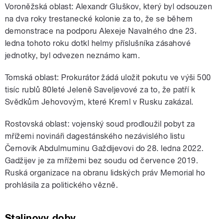
Voroněžská oblast: Alexandr Gluškov, který byl odsouzen
na dva roky trestanecké kolonie za to, že se během
demonstrace na podporu Alexeje Navalného dne 23.
ledna tohoto roku dotkl helmy příslušníka zásahové
jednotky, byl odvezen neznámo kam.
Tomská oblast: Prokurátor žádá uložit pokutu ve výši 500
tisíc rublů 80leté Jeleně Saveljevové za to, že patří k
Svědkům Jehovovým, které Kreml v Rusku zakázal.
Rostovská oblast: vojenský soud prodloužil pobyt za
mřížemi novináři dagestánského nezávislého listu
Černovik Abdulmuminu Gaždijevovi do 28. ledna 2022.
Gadžijev je za mřížemi bez soudu od července 2019.
Ruská organizace na obranu lidských práv Memorial ho
prohlásila za politického vězně.
Stalinovy doby