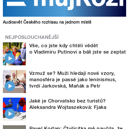
Audiosvět Českého rozhlasu na jednom místě
NEJPOSLOUCHANĚJŠÍ
Vše, co jste kdy chtěli vědět
o Vladimiru Putinovi a báli jste se zeptat
Vzmuž se? Muži hledají nové vzory,
manosféra je passé jako leninismus,
tvrdí Jarkovská, Maňák a Petr
Jaké je Chorvatsko bez turistů?
Aleksandra Wojtaszeková: Fjaka
Pavel Kortan: Čtyřicítka mě naučila, že