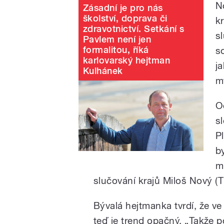
N
Zásadní je pro nás
školství, doprava či
k
zdravotnictví. Setkání s
s
Pavlem není jen
formalitou, říká
s
karlovarský hejtman
ja
Kulhánek
m
O
s
P
b
m
slučování krajů Miloš Nový (
Bývalá hejtmanka tvrdí, že ve
teď je trend opačný. „Takže 