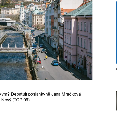
ňským? Debatují poslankyně Jana Mračková
š Nový (TOP 09)