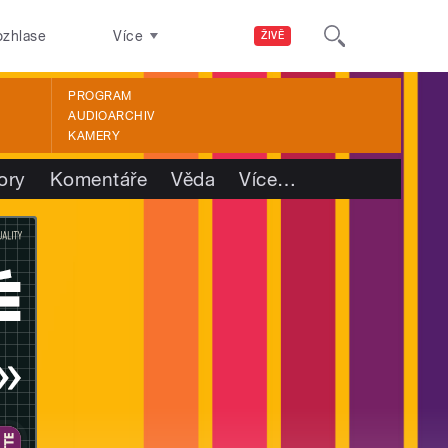
ozhlase
Více
ŽIVĚ
PROGRAM
AUDIOARCHIV
KAMERY
ory
Komentáře
Věda
Více
…