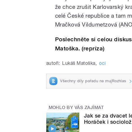
že chce zrušit Karlovarský kr
celé České republice a tam m
Mračková Vildumetzová (ANO
Poslechněte si celou disku
Matoška. (repríza)
autoři:
Lukáš Matoška
,
oci
Všechny díly pořadu na mujRozhlas
MOHLO BY VÁS ZAJÍMAT
Jak se za dvacet l
Horáček i sociol