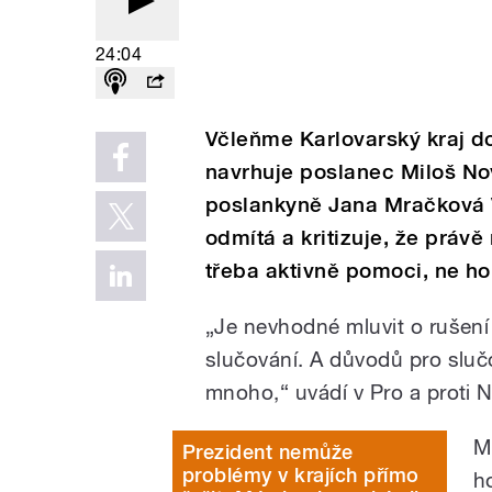
24:04
Včleňme Karlovarský kraj d
navrhuje poslanec Miloš No
poslankyně Jana Mračková 
odmítá a kritizuje, že právě
třeba aktivně pomoci, ne ho 
„Je nevhodné mluvit o rušení
slučování. A důvodů pro slučo
mnoho,“ uvádí v Pro a proti N
M
Prezident nemůže
problémy v krajích přímo
h