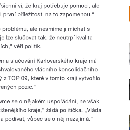
Všichni ví, že kraj potřebuje pomoci, ale
ři první příležitosti na to zapomenou.“
 problému, ale nesmíme ji míchat s
 lze slučovat tak, že neutrpí kvalita
ch,“ věří politik.
éma slučování Karlovarského kraje má
chvalovaného vládního konsolidačního
 z TOP 09, které v tomto kraji vytvořilo
cených pozic.“
avme se o nějakém uspořádání, ne však
ženějšího kraje,“ žádá politička. „Vláda
la podívat, vůbec se o něj nezajímá.“