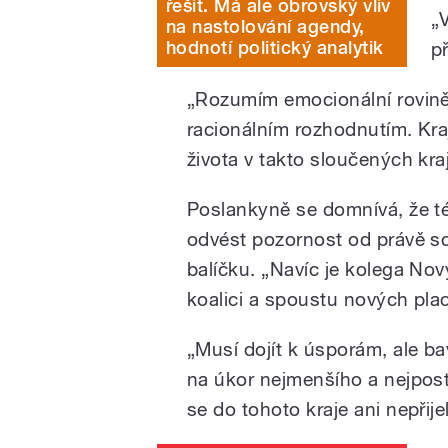
řešit. Má ale obrovský vliv
„
na nastolování agendy,
hodnotí politický analytik
p
„Rozumím emocionální rovině
racionálním rozhodnutím. Kraje
života v takto sloučených krají
Poslankyně se domnívá, že t
odvést pozornost od právě s
balíčku. „Navíc je kolega Nový
koalici a spoustu nových pla
„Musí dojít k úsporám, ale b
na úkor nejmenšího a nejposti
se do tohoto kraje ani nepřije