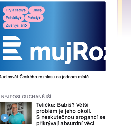
Hry a četby
Krimi
Pohádky
Pořady
Živé vysílání
Audiosvět Českého rozhlasu na jednom místě
NEJPOSLOUCHANĚJŠÍ
Telička: Babiš? Větší
problém je jeho okolí.
S neskutečnou arogancí se
přikrývají absurdní věci