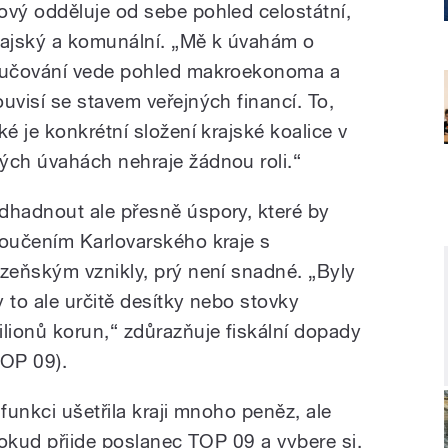
ový odděluje od sebe pohled celostátní,
rajský a komunální. „Mě k úvahám o
lučování vede pohled makroekonoma a
ouvisí se stavem veřejných financí. To,
ké je konkrétní složení krajské koalice v
ých úvahách nehraje žádnou roli.“
dhadnout ale přesně úspory, které by
loučením Karlovarského kraje s
lzeňským vznikly, prý není snadné. „Byly
y to ale určitě desítky nebo stovky
ilionů korun,“ zdůrazňuje fiskální dopady
TOP 09).
 funkci ušetřila kraji mnoho peněz, ale
pokud přijde poslanec TOP 09 a vybere si,