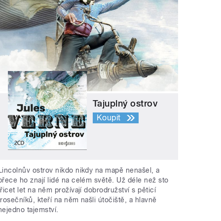
Tajuplný ostrov
Koupit
Lincolnův ostrov nikdo nikdy na mapě nenašel, a
přece ho znají lidé na celém světě. Už déle než sto
třicet let na něm prožívají dobrodružství s pěticí
trosečníků, kteří na něm našli útočiště, a hlavně
nejedno tajemství.