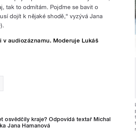
aj, tak to odmítám. Pojďme se bavit o
usí dojít k nějaké shodě,“ vyzývá Jana
).
si v audiozáznamu. Moderuje Lukáš
et osvědčily kraje? Odpovídá textař Michal
ožka Jana Hamanová