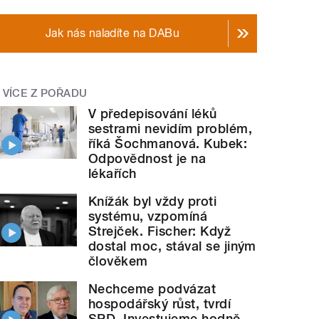
Jak nás naladíte na DABu
VÍCE Z POŘADU
V předepisování léků
sestrami nevidím problém,
říká Šochmanová. Kubek:
Odpovědnost je na
lékařích
Knížák byl vždy proti
systému, vzpomíná
Strejček. Fischer: Když
dostal moc, stával se jiným
člověkem
Nechceme podvázat
hospodářský růst, tvrdí
SPD. Investujeme hodně,