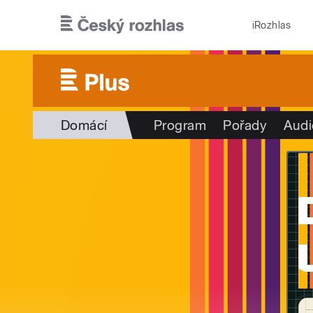
Přejít k hlavnímu obsahu
iRozhlas
Domácí
Program
Pořady
Audi