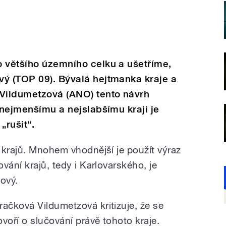
o většího územního celku a ušetříme,
vý (TOP 09). Bývalá hejtmanka kraje a
Vildumetzová (ANO) tento návrh
 nejmenšímu a nejslabšímu kraji je
„rušit“.
 krajů. Mnohem vhodnější je použít výraz
vání krajů, tedy i Karlovarského, je
ový.
račková Vildumetzová kritizuje, že se
ovoří o slučování právě tohoto kraje.