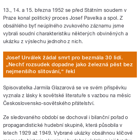
13., 14. a 15. března 1952 se před Státním soudem v
Praze konal politický proces Josef Pavelka a spol. Z
obsáhlého byť neúplného zvukového záznamu jsme
vybrali soudní charakteristiku některých obviněných a
ukázku z výslechu jednoho z nich.
Josef Urválek žádal smrt pro bezmála 30 lidí.
„Nechť rozsudek dopadne jako železná pěst bez
nejmenšího slitování,“ řekl
Spisovatelka Jarmila Glazarová se ve svém příspěvku
vyznala z lásky k sovětské literatuře s vazbou na měsíc
Československo-sovětského přátelství.
Ze sledovaného období se dochoval i bilanční pořad o
propagandistické hudební skupině, která působila v
letech 1929 až 1949. Vybrané ukázky obsáhnou klíčové