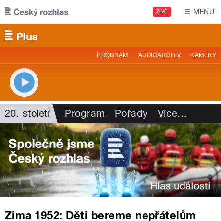
Přejít k hlavnímu obsahu
MENU
ŽIVĚ
PROGRAM
AUDIOARCHIV
KAMERY
20. století
Program
Pořady
Více
…
Zima 1952: Děti bereme nepřátelům