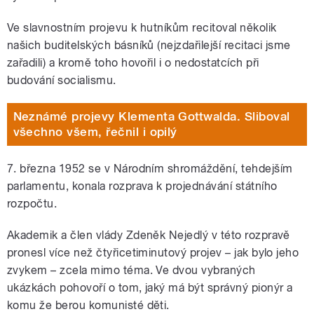
Ve slavnostním projevu k hutníkům recitoval několik
našich buditelských básníků (nejzdařilejší recitaci jsme
zařadili) a kromě toho hovořil i o nedostatcích při
budování socialismu.
Neznámé projevy Klementa Gottwalda. Sliboval
všechno všem, řečnil i opilý
7. března 1952 se v Národním shromáždění, tehdejším
parlamentu, konala rozprava k projednávání státního
rozpočtu.
Akademik a člen vlády Zdeněk Nejedlý v této rozpravě
pronesl více než čtyřicetiminutový projev – jak bylo jeho
zvykem – zcela mimo téma. Ve dvou vybraných
ukázkách pohovoří o tom, jaký má být správný pionýr a
komu že berou komunisté děti.