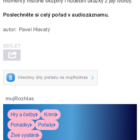
momenty historie skupiny i hudební ukázky z její tvorby.
Poslechněte si celý pořad v audiozáznamu.
autor:
Pavel Hlavatý
Všechny díly pořadu na mujRozhlas
mujRozhlas
Hry a četby
Krimi
Pohádky
Pořady
Živé vysílání