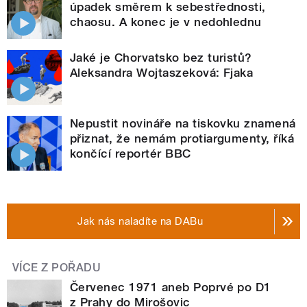
úpadek směrem k sebestřednosti,
chaosu. A konec je v nedohlednu
Jaké je Chorvatsko bez turistů?
Aleksandra Wojtaszeková: Fjaka
Nepustit novináře na tiskovku znamená
přiznat, že nemám protiargumenty, říká
končící reportér BBC
Jak nás naladíte na DABu
VÍCE Z POŘADU
Červenec 1971 aneb Poprvé po D1
z Prahy do Mirošovic