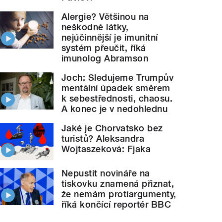
Alergie? Většinou na
neškodné látky,
nejúčinnější je imunitní
systém přeučit, říká
imunolog Abramson
Joch: Sledujeme Trumpův
mentální úpadek směrem
k sebestřednosti, chaosu.
A konec je v nedohlednu
Jaké je Chorvatsko bez
turistů? Aleksandra
Wojtaszeková: Fjaka
Nepustit novináře na
tiskovku znamená přiznat,
že nemám protiargumenty,
říká končící reportér BBC