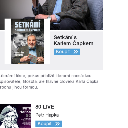
Setkání s
Karlem Čapkem
Koupit
Literární fikce, pokus přiblížit literární nadsázkou
spisovatele, filozofa, ale hlavně člověka Karla Čapka
trochu jinou formou.
80 LIVE
Petr Hapka
Koupit