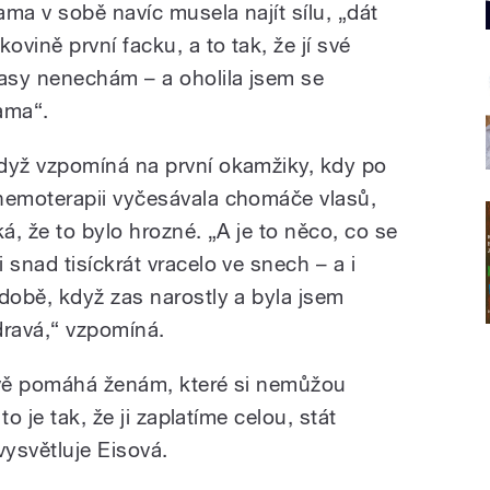
ama v sobě navíc musela najít sílu, „dát
kovině první facku, a to tak, že jí své
lasy nenechám – a oholila jsem se
ama“.
dyž vzpomíná na první okamžiky, kdy po
hemoterapii vyčesávala chomáče vlasů,
ká, že to bylo hrozné. „A je to něco, co se
i snad tisíckrát vracelo ve snech – a i
 době, když zas narostly a byla jsem
dravá,“ vzpomíná.
avě pomáhá ženám, které si nemůžou
o je tak, že ji zaplatíme celou, stát
vysvětluje Eisová.