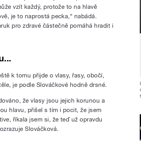
může vzít každý, protože to na hlavě
ově, je to naprostá pecka,“ nabádá.
ruk pro zdravé částečně pomáhá hradit i
...
ště k tomu přijde o vlasy, řasy, obočí,
těle, je podle Slováčkové hodně drsné.
ováno, že vlasy jsou jejich korunou a
 hlavu, přišel s tím i pocit, že jsem
e, říkala jsem si, že teď už opravdu
rozrazuje Slováčková.