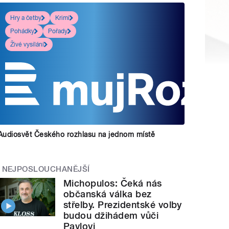
Hry a četby
Krimi
Pohádky
Pořady
Živé vysílání
Audiosvět Českého rozhlasu na jednom místě
NEJPOSLOUCHANĚJŠÍ
Michopulos: Čeká nás
občanská válka bez
střelby. Prezidentské volby
budou džihádem vůči
Pavlovi