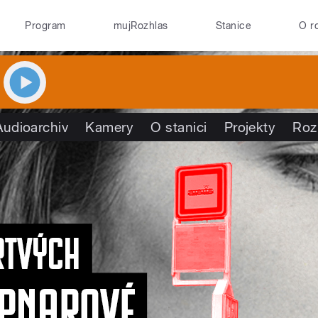
Program
mujRozhlas
Stanice
O r
Audioarchiv
Kamery
O stanici
Projekty
Roz