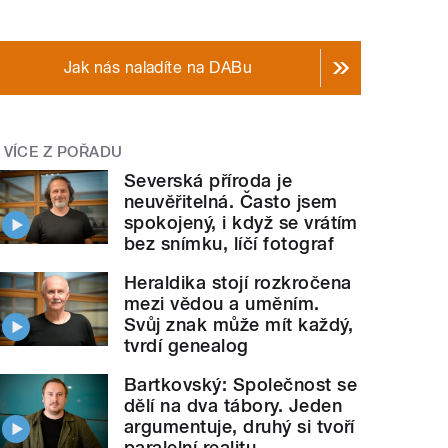
Jak nás naladíte na DABu
VÍCE Z POŘADU
Severská příroda je
neuvěřitelná. Často jsem
spokojený, i když se vrátím
bez snímku, líčí fotograf
Heraldika stojí rozkročena
mezi vědou a uměním.
Svůj znak může mít každý,
tvrdí genealog
Bartkovský: Společnost se
dělí na dva tábory. Jeden
argumentuje, druhý si tvoří
paralelní realitu