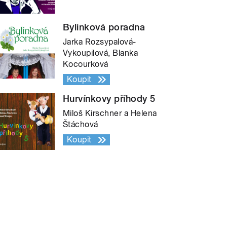
Bylinková poradna
Jarka Rozsypalová-
Vykoupilová, Blanka
Kocourková
Koupit
Hurvínkovy příhody 5
Miloš Kirschner a Helena
Štáchová
Koupit