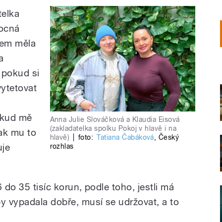
telka
mocná
sem měla
a
 pokud si
vytetovat
i
okud mě
Anna Julie Slováčková a Klaudia Eisová
(zakladatelka spolku Pokoj v hlavě i na
tak mu to
hlavě)
|
foto:
Tatiana Čabáková
,
Český
uje
rozhlas
 do 35 tisíc korun, podle toho, jestli má
by vypadala dobře, musí se udržovat, a to