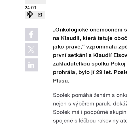
24:01
„Onkologické onemocnění se
na Klaudii, která tetuje ob
jako pravé,“ vzpomínala zp
první setkání s Klaudií Eis
zakladatelkou spolku
Pokoj 
prohrála, bylo jí 29 let. Pos
Plusu.
Spolek pomáhá ženám s onko
nejen s výběrem paruk, dokáž
Spolek má i podpůrné skupiny
spojené s léčbou rakoviny at