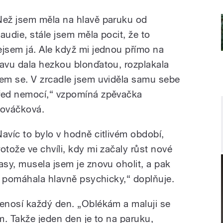
Než jsem měla na hlavě paruku od
laudie, stále jsem měla pocit, že to
ejsem já. Ale když mi jednou přímo na
lavu dala hezkou blonďatou, rozplakala
sem se. V zrcadle jsem uviděla samu sebe
řed nemocí,“ vzpomíná zpěvačka
lováčková.
Navíc to bylo v hodně citlivém období,
rotože ve chvíli, kdy mi začaly růst nové
lasy, musela jsem je znovu oholit, a pak
i pomáhala hlavně psychicky,“ doplňuje.
enosí každý den. „Oblékám a maluji se
ím. Takže jeden den je to na paruku,