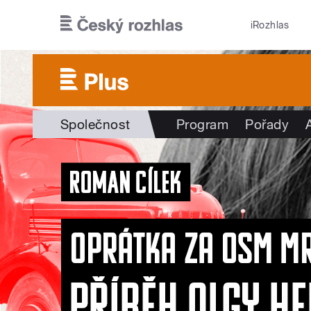
Přejít k hlavnímu obsahu
iRozhlas
Společnost
Program
Pořady