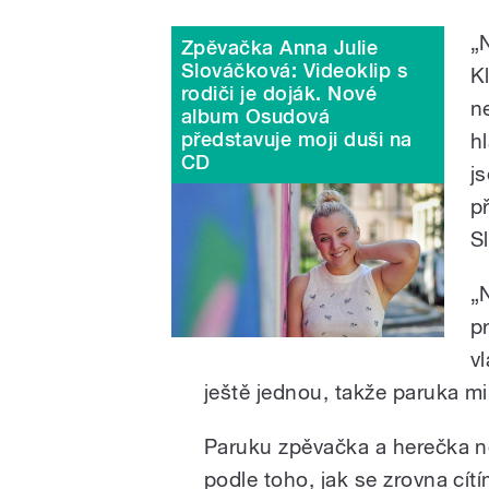
„
Zpěvačka Anna Julie
Slováčková: Videoklip s
K
rodiči je doják. Nové
n
album Osudová
představuje moji duši na
h
CD
j
p
S
„
p
v
ještě jednou, takže paruka m
Paruku zpěvačka a herečka n
podle toho, jak se zrovna cít