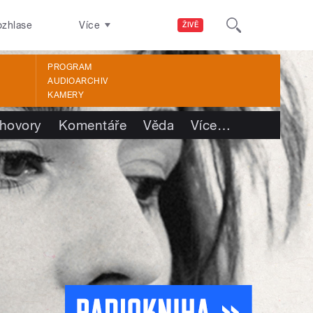
ozhlase
Více
ŽIVĚ
PROGRAM
AUDIOARCHIV
KAMERY
hovory
Komentáře
Věda
Více
…