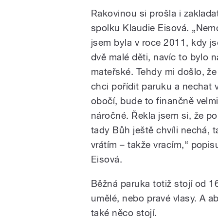
Rakovinou si prošla i zaklada
spolku Klaudie Eisová. „Ne
jsem byla v roce 2011, kdy j
dvě malé děti, navíc to bylo n
mateřské. Tehdy mi došlo, že
chci pořídit paruku a nechat 
obočí, bude to finančně velm
náročné. Řekla jsem si, že p
tady Bůh ještě chvíli nechá, 
vrátím – takže vracím,“ popis
Eisová.
Běžná paruka totiž stojí od 16
umělé, nebo pravé vlasy. A a
také něco stojí.