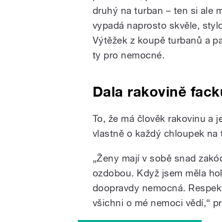
druhý na turban – ten si ale 
vypadá naprosto skvěle, styl
Výtěžek z koupě turbanů a pa
ty pro nemocné.
Dala rakovině facku
To, že má člověk rakovinu a je
vlastně o každý chloupek na 
„Ženy mají v sobě snad zakód
ozdobou. Když jsem měla holou
doopravdy nemocná. Respektiv
všichni o mé nemoci vědí,“ p