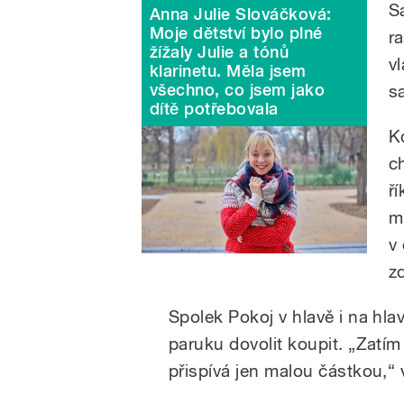
S
Anna Julie Slováčková:
Moje dětství bylo plné
ra
žížaly Julie a tónů
v
klarinetu. Měla jsem
všechno, co jsem jako
s
dítě potřebovala
K
c
ří
m
v
z
Spolek Pokoj v hlavě i na hl
paruku dovolit koupit. „Zatím t
přispívá jen malou částkou,“ 