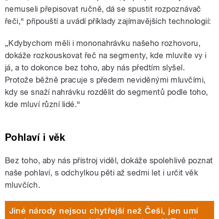
nemuseli přepisovat ručně, dá se spustit rozpoznávač
řeči,“ připouští a uvádí příklady zajímavějších technologií:
„Kdybychom měli i mononahrávku našeho rozhovoru,
dokáže rozkouskovat řeč na segmenty, kde mluvíte vy i
já, a to dokonce bez toho, aby nás předtím slyšel.
Protože běžně pracuje s předem neviděnými mluvčími,
kdy se snaží nahrávku rozdělit do segmentů podle toho,
kde mluví různí lidé.“
Pohlaví i věk
Bez toho, aby nás přístroj viděl, dokáže spolehlivě poznat
naše pohlaví, s odchylkou pěti až sedmi let i určit věk
mluvčích.
Jiné národy nejsou chytřejší než Češi, jen umí