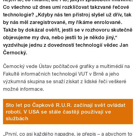
Co všechno už dnes umí rozklíčovat takzvané řečové
technologie? „Kdyby nás ten přístroj slyšel už dřív, tak
by nás měl zaregistrované, my říkáme enrolované.
Takže by dokázal ověřit, jestli se v rozhovoru skutečně
objevujeme my dva, nebo jestli to je někdo jiný,“
vyzdvihuje jednu z dovedností technologií vědec Jan
Černocký.
Černocký vede Ústav počítačové grafiky a multimédií na
Fakultě informačních technologií VUT v Brně a jeho
výzkumná skupina se snaží získat z lidské řeči veškeré
možné informace.
Sto let po Čapkově R.U.R. začínají svět ovládat
roboti. V USA se stále častěji používají ve
službách
„První, co asi každého napadne, je přepis – a abychom to