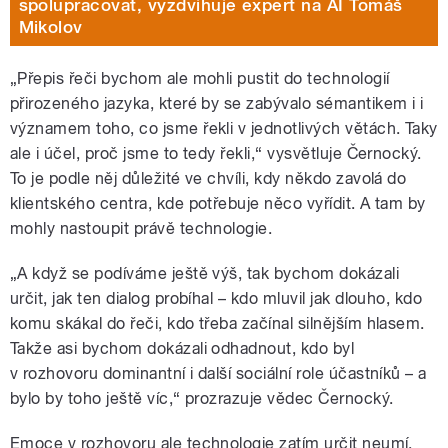
spolupracovat, vyzdvihuje expert na AI Tomáš
Mikolov
„Přepis řeči bychom ale mohli pustit do technologií
přirozeného jazyka, které by se zabývalo sémantikem i i
významem toho, co jsme řekli v jednotlivých větách. Taky
ale i účel, proč jsme to tedy řekli,“ vysvětluje Černocký.
To je podle něj důležité ve chvíli, kdy někdo zavolá do
klientského centra, kde potřebuje něco vyřídit. A tam by
mohly nastoupit právě technologie.
„A když se podíváme ještě výš, tak bychom dokázali
určit, jak ten dialog probíhal – kdo mluvil jak dlouho, kdo
komu skákal do řeči, kdo třeba začínal silnějším hlasem.
Takže asi bychom dokázali odhadnout, kdo byl
v rozhovoru dominantní i další sociální role účastníků – a
bylo by toho ještě víc,“ prozrazuje vědec Černocký.
Emoce v rozhovoru ale technologie zatím určit neumí,