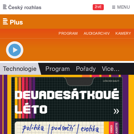
Přejít k hlavnímu obsahu
MENU
ŽIVĚ
PROGRAM
AUDIOARCHIV
KAMERY
Technologie
Program
Pořady
Více
…