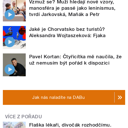
Vzmuž se? Muži hledají nové vzory,
manosféra je passé jako leninismus,
tvrdí Jarkovská, Maňák a Petr
Jaké je Chorvatsko bez turistů?
Aleksandra Wojtaszeková: Fjaka
Pavel Kortan: Čtyřicítka mě naučila, že
už nemusím být pořád k dispozici
Jak nás naladíte na DABu
VÍCE Z POŘADU
Flaška lékaři, divočák rozhodčímu.