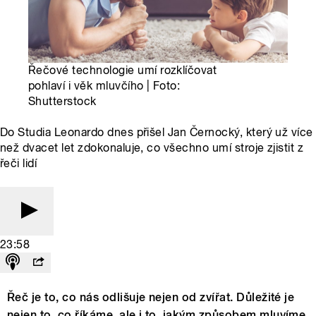
Řečové technologie umí rozklíčovat
pohlaví i věk mluvčího | Foto:
Shutterstock
Do Studia Leonardo dnes přišel Jan Černocký, který už více
než dvacet let zdokonaluje, co všechno umí stroje zjistit z
řeči lidí
23:58
Řeč je to, co nás odlišuje nejen od zvířat. Důležité je
nejen to, co říkáme, ale i to, jakým způsobem mluvíme.