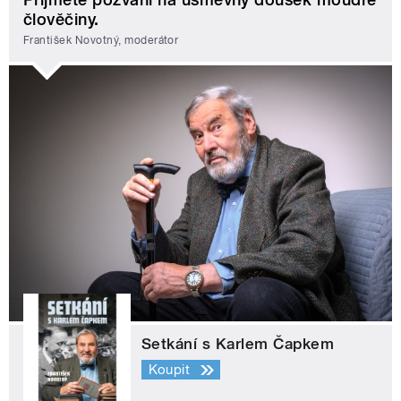
člověčiny.
František Novotný, moderátor
Setkání s Karlem Čapkem
Koupit