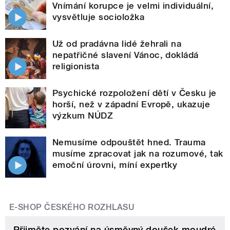
Vnímání korupce je velmi individuální,
vysvětluje socioložka
Už od pradávna lidé žehrali na
nepatřičné slavení Vánoc, dokládá
religionista
Psychické rozpoložení dětí v Česku je
horší, než v západní Evropě, ukazuje
výzkum NÚDZ
Nemusíme odpouštět hned. Trauma
musíme zpracovat jak na rozumové, tak
emoční úrovni, míní expertky
E-SHOP ČESKÉHO ROZHLASU
Přijměte pozvání na úsměvný doušek moudré