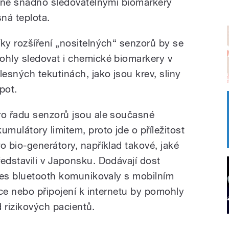
ivně snadno sledovatelnými biomarkery
sná teplota.
íky rozšíření „nositelných“ senzorů by se
ohly sledovat i chemické biomarkery v
ělesných tekutinách, jako jsou krev, sliny
pot.
ro řadu senzorů jsou ale současné
kumulátory limitem, proto jde o příležitost
ro bio-generátory, například takové, jaké
ředstavili v Japonsku. Dodávají dost
řes bluetooth komunikovaly s mobilním
ace nebo připojení k internetu by pomohly
d rizikových pacientů.