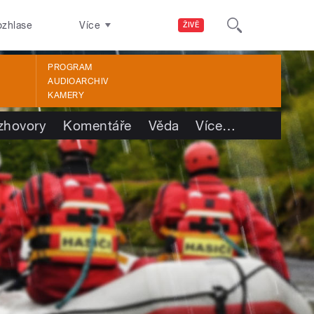
ozhlase
Více
ŽIVĚ
PROGRAM
AUDIOARCHIV
KAMERY
zhovory
Komentáře
Věda
Více
…