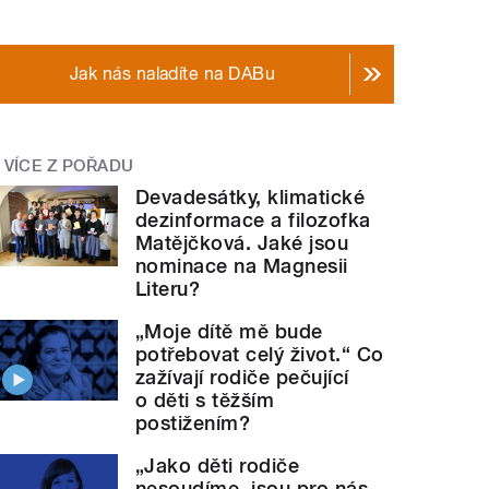
Jak nás naladíte na DABu
VÍCE Z POŘADU
Devadesátky, klimatické
dezinformace a filozofka
Matějčková. Jaké jsou
nominace na Magnesii
Literu?
„Moje dítě mě bude
potřebovat celý život.“ Co
zažívají rodiče pečující
o děti s těžším
postižením?
„Jako děti rodiče
nesoudíme, jsou pro nás