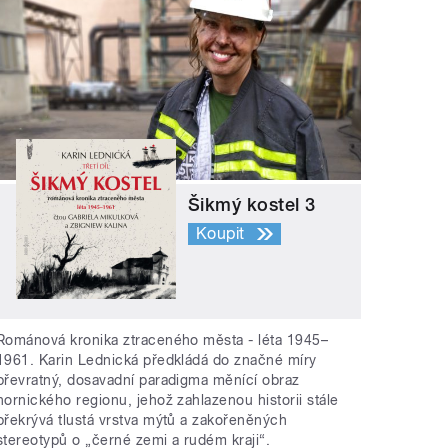
Šikmý kostel 3
Koupit
Románová kronika ztraceného města - léta 1945–
1961. Karin Lednická předkládá do značné míry
převratný, dosavadní paradigma měnící obraz
hornického regionu, jehož zahlazenou historii stále
překrývá tlustá vrstva mýtů a zakořeněných
stereotypů o „černé zemi a rudém kraji“.