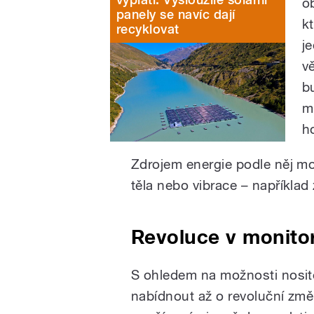
o
panely se navíc dají
k
recyklovat
j
v
b
m
h
Zdrojem energie podle něj mo
těla nebo vibrace – například
Revoluce v monitor
S ohledem na možnosti nosit
nabídnout až o revoluční změ