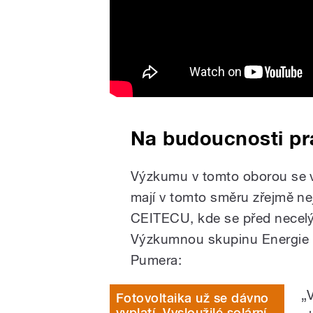
Na budoucnosti pra
Výzkumu v tomto oborou se v
mají v tomto směru zřejmě ne
CEITECU, kde se před necelým
Výzkumnou skupinu Energie 
Pumera:
„
Fotovoltaika už se dávno
vyplatí. Vysloužilé solární