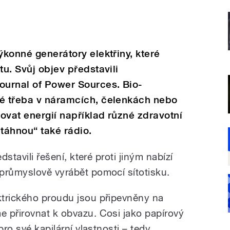
ýkonné generátory elektřiny, které
tu. Svůj objev představili
urnal of Power Sources. Bio-
né třeba v náramcích, čelenkách nebo
ovat energií například různé zdravotní
utáhnou“ také rádio.
dstavili řešení, které proti jiným nabízí
průmyslově vyrábět pomocí sítotisku.
ktrického proudu jsou připevněny na
 přirovnat k obvazu. Cosi jako papírový
pro své kapilární vlastnosti – tedy