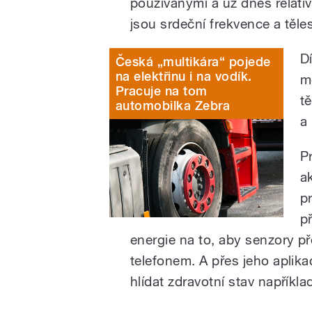
používanými a už dnes relat
jsou srdeční frekvence a těle
D
Česká „multikára“ pojede
na elektřinu i na vodík.
m
Pracuje na tom
t
automobilka Zebra
a 
P
a
p
p
energie na to, aby senzory p
telefonem. A přes jeho aplik
hlídat zdravotní stav napříkla