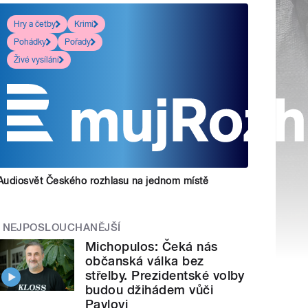
Hry a četby
Krimi
Pohádky
Pořady
Živé vysílání
Audiosvět Českého rozhlasu na jednom místě
NEJPOSLOUCHANĚJŠÍ
Michopulos: Čeká nás
občanská válka bez
střelby. Prezidentské volby
budou džihádem vůči
Pavlovi