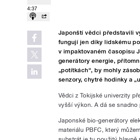
4:37
Japonští vědci představili v
fungují jen díky lidskému po
v impaktovaném časopisu Jo
generátory energie, přítom
„potítkách“, by mohly zásob
senzory, chytré hodinky a „
Vědci z Tokijské univerzity pře
vyšší výkon. A dá se snadno 
Japonské bio-generátory ele
materiálu PBFC, který můžeme
substrát je tu použitý hlavně 