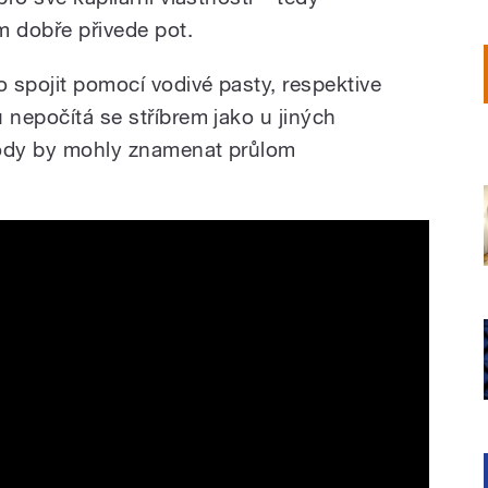
m dobře přivede pot.
 spojit pomocí vodivé pasty, respektive
 nepočítá se stříbrem jako u jiných
tody by mohly znamenat průlom
t Produce Electricity from Sweat