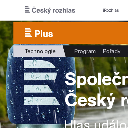
Přejít k hlavnímu obsahu
iRozhlas
Technologie
Program
Pořady