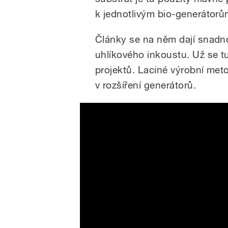
k jednotlivým bio-generátorů
Články se na něm dají snadno
uhlíkového inkoustu. Už se tu
projektů. Laciné výrobní me
v rozšíření generátorů.
Wearable Biofuel Cells tha