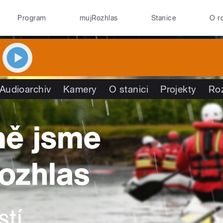
Program
mujRozhlas
Stanice
O r
Audioarchiv
Kamery
O stanici
Projekty
Ro