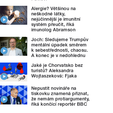
Alergie? Většinou na
neškodné látky,
nejúčinnější je imunitní
systém přeučit, říká
imunolog Abramson
Joch: Sledujeme Trumpův
mentální úpadek směrem
k sebestřednosti, chaosu.
A konec je v nedohlednu
Jaké je Chorvatsko bez
turistů? Aleksandra
Wojtaszeková: Fjaka
Nepustit novináře na
tiskovku znamená přiznat,
že nemám protiargumenty,
říká končící reportér BBC