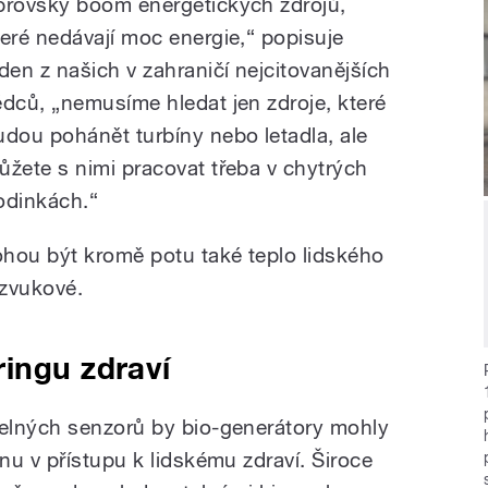
brovský boom energetických zdrojů,
teré nedávají moc energie,“ popisuje
eden z našich v zahraničí nejcitovanějších
ědců, „nemusíme hledat jen zdroje, které
udou pohánět turbíny nebo letadla, ale
ůžete s nimi pracovat třeba v chytrých
odinkách.“
hou být kromě potu také teplo lidského
 zvukové.
ingu zdraví
elných senzorů by bio-generátory mohly
nu v přístupu k lidskému zdraví. Široce