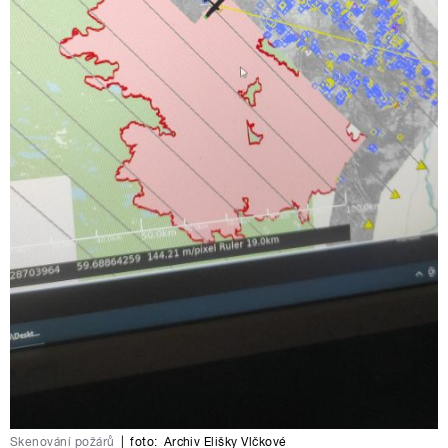
Skenování požárů
|
foto:
Archiv Elišky Vlčkové