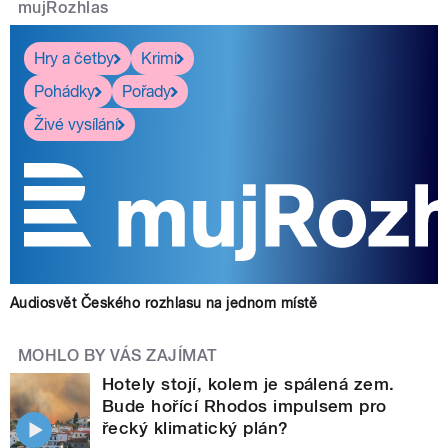
mujRozhlas
Hry a četby
Krimi
Pohádky
Pořady
Živé vysílání
Audiosvět Českého rozhlasu na jednom místě
MOHLO BY VÁS ZAJÍMAT
Hotely stojí, kolem je spálená zem.
Bude hořící Rhodos impulsem pro
řecký klimatický plán?