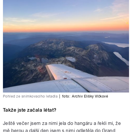
Pohled ze snímkovacího letadla
|
foto:
Archiv Elišky Vlčkové
Takže jste začala létat?
Ještě večer jsem za nimi jela do hangáru a řekli mi, že
mě berou a další den jsem s nimi odletěla do Grand