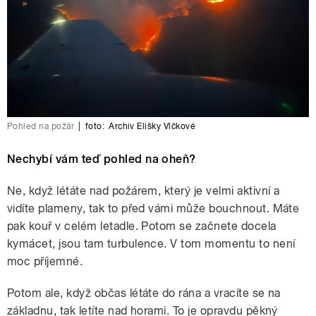
Pohled na požár
|
foto:
Archiv Elišky Vlčkové
Nechybí vám teď pohled na oheň?
Ne, když létáte nad požárem, který je velmi aktivní a
vidíte plameny, tak to před vámi může bouchnout. Máte
pak kouř v celém letadle. Potom se začnete docela
kymácet, jsou tam turbulence. V tom momentu to není
moc příjemné.
Potom ale, když občas létáte do rána a vracíte se na
základnu, tak letíte nad horami. To je opravdu pěkný