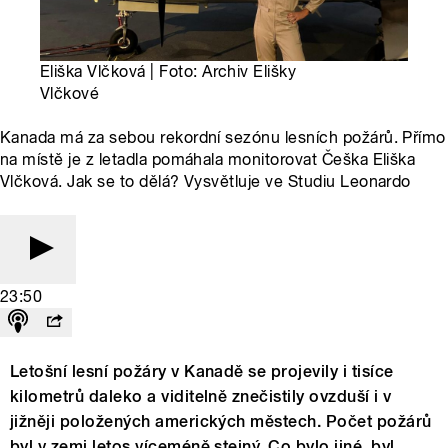
Eliška Vlčková | Foto: Archiv Elišky
Vlčkové
Kanada má za sebou rekordní sezónu lesních požárů. Přímo
na místě je z letadla pomáhala monitorovat Češka Eliška
Vlčková. Jak se to dělá? Vysvětluje ve Studiu Leonardo
23:50
Letošní lesní požáry v Kanadě se projevily i tisíce
kilometrů daleko a viditelně znečistily ovzduší i v
jižněji položených amerických městech. Počet požárů
byl v zemi letos víceméně stejný. Co bylo jiné, byl