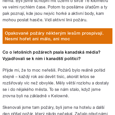
nemá. Byli jsme schopni mít území o šířce 16 kilometrů
ve velmi rychlém čase. Potom to posíláme úřadům a ty
pak poznají, kde jsou nejvíc horké a aktivní body, kam
mohou poslat hasiče. Vidí aktivní linii požáru.
Opakované požáry některým lesům prospívají.
Nesmí hořet ani málo, ani moc
Co o letošních požárech psala kanadská média?
Vyjadřovali se k nim i kanadští politici?
Přijde mi, že to moc neřešili. Požárů bylo reálně pořád
stejně – každý rok asi devět tisíc, akorát letos se
rozšiřovaly víc než obvykle. Měly větší rozlohu a dostaly
se i do nějakého města. To se nám stalo, když jsme
zrovna byli na základně v Kelowně.
Skenovali jsme tam požáry, byli jsme na hotelu a další
den přišel požár, který nikdo nečekal. Začalo před námi