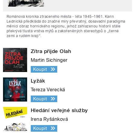
Románová kronika ztraceného města - léta 1945–1961. Karin
Lednická předkládá do značné míry převratný, dosavadní paradigma
měnící obraz hornického regionu, jehož zahlazenou historii stále
překrývá tlustá vrstva mýtů a zakořeněných stereotypů o „černé
zemi a rudém kraji“.
Zítra přijde Olah
Martin Sichinger
Koupit
Lyžák
Tereza Verecká
Koupit
Hledání veřejné služby
Irena Ryšánková
Koupit