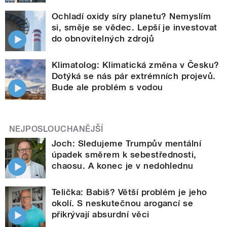
Ochladí oxidy síry planetu? Nemyslím
si, směje se vědec. Lepší je investovat
do obnovitelných zdrojů
Klimatolog: Klimatická změna v Česku?
Dotýká se nás pár extrémních projevů.
Bude ale problém s vodou
NEJPOSLOUCHANĚJŠÍ
Joch: Sledujeme Trumpův mentální
úpadek směrem k sebestřednosti,
chaosu. A konec je v nedohlednu
Telička: Babiš? Větší problém je jeho
okolí. S neskutečnou arogancí se
přikrývají absurdní věci