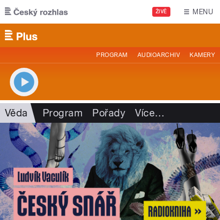
Přejít k hlavnímu obsahu
MENU
ŽIVĚ
PROGRAM
AUDIOARCHIV
KAMERY
Věda
Program
Pořady
Více
…