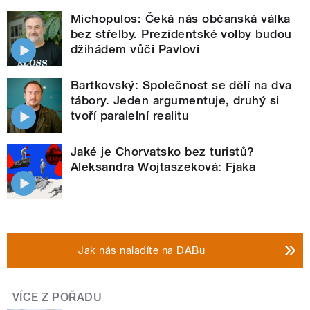
Michopulos: Čeká nás občanská válka
bez střelby. Prezidentské volby budou
džihádem vůči Pavlovi
Bartkovský: Společnost se dělí na dva
tábory. Jeden argumentuje, druhý si
tvoří paralelní realitu
Jaké je Chorvatsko bez turistů?
Aleksandra Wojtaszeková: Fjaka
Jak nás naladíte na DABu
VÍCE Z POŘADU