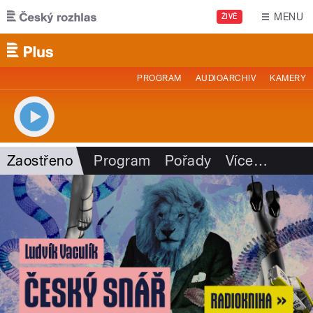
Přejít k hlavnímu obsahu
MENU
ŽIVĚ
PROGRAM
AUDIOARCHIV
KAMERY
Zaostřeno
Program
Pořady
Více
…