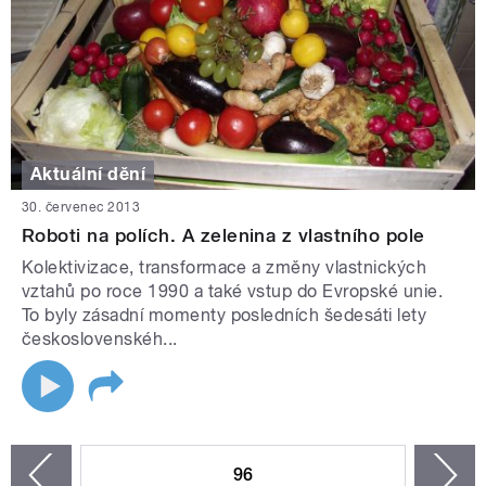
Aktuální dění
30. červenec 2013
Roboti na polích. A zelenina z vlastního pole
Kolektivizace, transformace a změny vlastnických
vztahů po roce 1990 a také vstup do Evropské unie.
To byly zásadní momenty posledních šedesáti lety
československéh...
STRÁNKY
96
n
zí