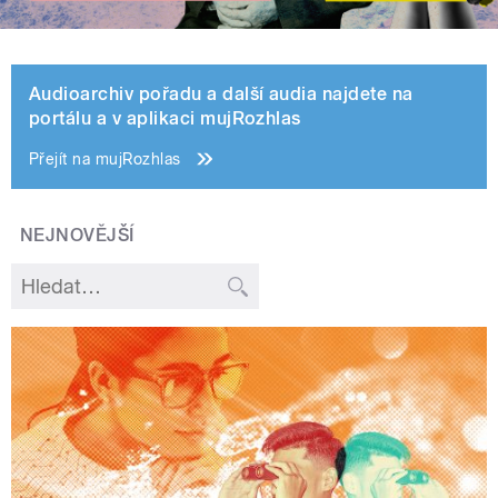
Audioarchiv pořadu a další audia najdete na
portálu a v aplikaci mujRozhlas
Přejít na mujRozhlas
NEJNOVĚJŠÍ