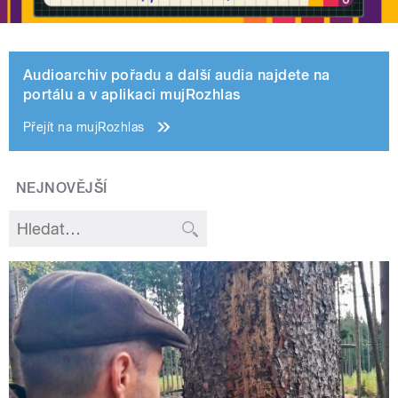
Audioarchiv pořadu a další audia najdete na
portálu a v aplikaci mujRozhlas
Přejít na mujRozhlas
NEJNOVĚJŠÍ