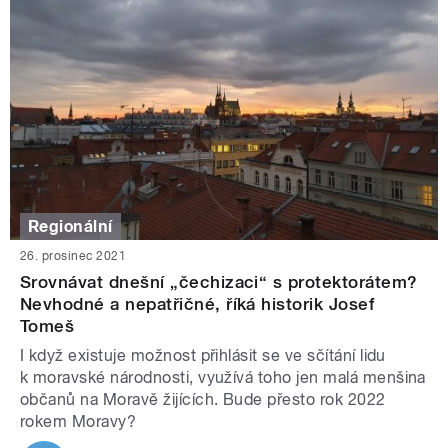
Regionální
26. prosinec 2021
Srovnávat dnešní „čechizaci“ s protektorátem?
Nevhodné a nepatřičné, říká historik Josef
Tomeš
I když existuje možnost přihlásit se ve sčítání lidu
k moravské národnosti, využívá toho jen malá menšina
občanů na Moravě žijících. Bude přesto rok 2022
rokem Moravy?