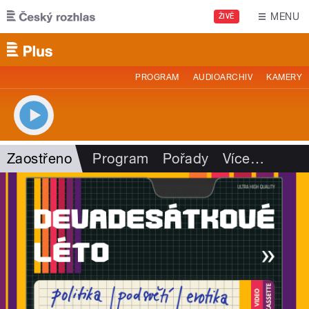
Přejít k hlavnímu obsahu
MENU
ŽIVĚ
PROGRAM
AUDIOARCHIV
KAMERY
Zaostřeno
Program
Pořady
Více
…