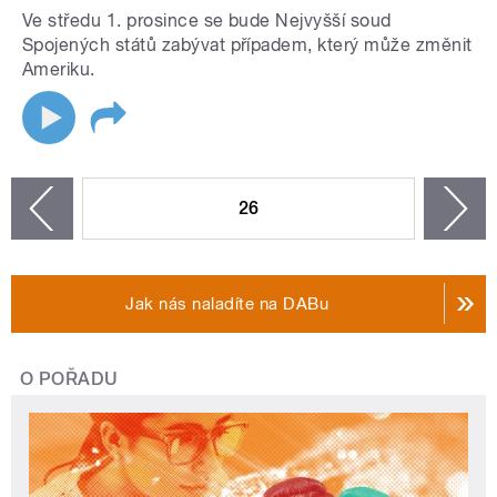
Ve středu 1. prosince se bude Nejvyšší soud
Spojených států zabývat případem, který může změnit
Ameriku.
STRÁNKY
26
n
zí
Jak nás naladíte na DABu
O POŘADU