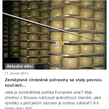
Aktuální dění
17. červen 2014
Zeměpisně chráněné potraviny se staly pevnou
součástí...
Jaká je zemědělská politika Evropské unie? Mají
úředníci z Bruselu nařizovat jednotlivým členům, jaké
výrobky a pod jakým názvem je mohou nabízet? A k
čemu jsou dob...