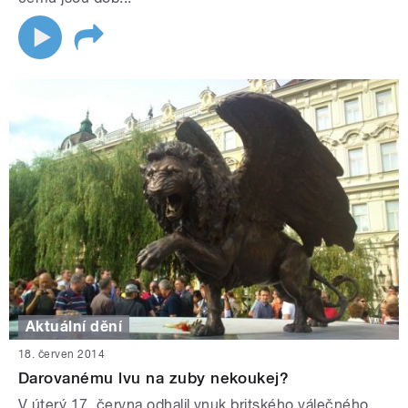
Aktuální dění
18. červen 2014
Darovanému lvu na zuby nekoukej?
V úterý 17. června odhalil vnuk britského válečného