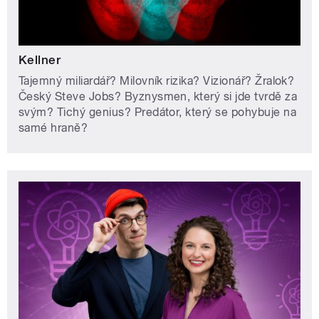
Kellner
Tajemný miliardář? Milovník rizika? Vizionář? Žralok?
Český Steve Jobs? Byznysmen, který si jde tvrdě za
svým? Tichý genius? Predátor, který se pohybuje na
samé hraně?