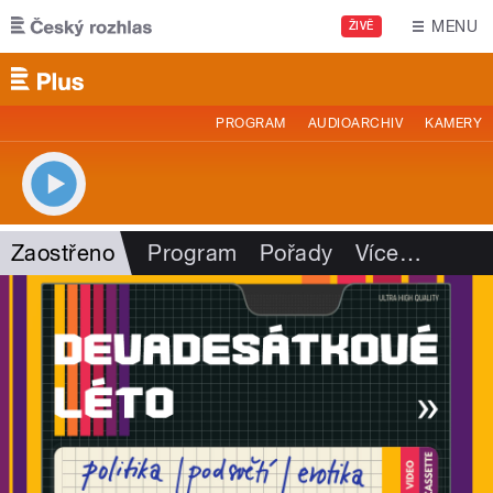
Přejít k hlavnímu obsahu
MENU
ŽIVĚ
PROGRAM
AUDIOARCHIV
KAMERY
Zaostřeno
Program
Pořady
Více
…