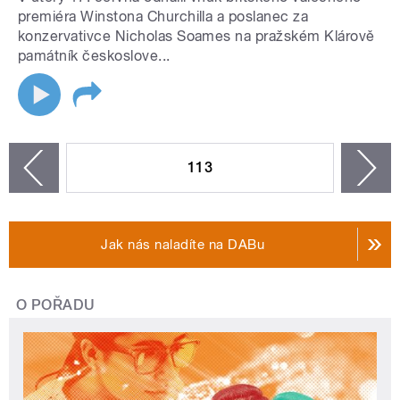
premiéra Winstona Churchilla a poslanec za
konzervativce Nicholas Soames na pražském Klárově
památník českoslove...
STRÁNKY
113
n
zí
Jak nás naladíte na DABu
O POŘADU