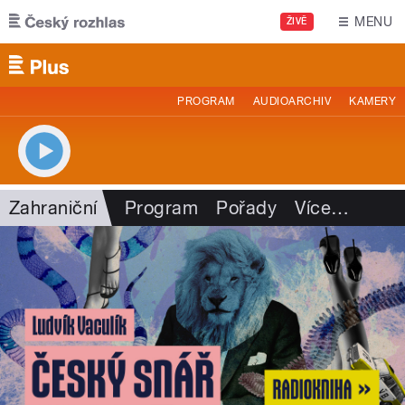
Přejít k hlavnímu obsahu
MENU
ŽIVĚ
PROGRAM
AUDIOARCHIV
KAMERY
Zahraniční
Program
Pořady
Více
…