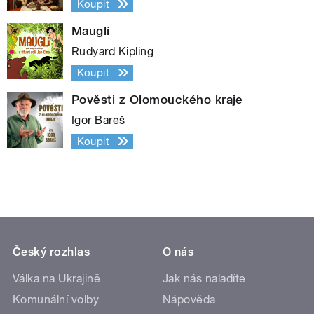
Koupit
Mauglí
Rudyard Kipling
Koupit
Pověsti z Olomouckého kraje
Igor Bareš
Koupit
Český rozhlas
O nás
Válka na Ukrajině
Jak nás naladíte
Komunální volby
Nápověda