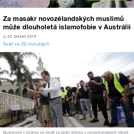
Za masakr novozélandských muslimů
může dlouholetá islamofobie v Austrálii
23. březen 2019
Svět ve 20 minutách
Muslimové v Sydney se modlí za oběti střelce v novozélandském městě