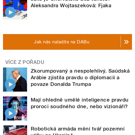
Aleksandra Wojtaszeková: Fjaka
Jak nás naladíte na DABu
VÍCE Z POŘADU
Zkorumpovaný a nespolehlivý. Saúdská
Arábie zjistila pravdu o diplomacii a
povaze Donalda Trumpa
Mají ohledně umělé inteligence pravdu
proroci soudného dne, nebo vizionáři?
Robotická armáda mění tvář pozemní