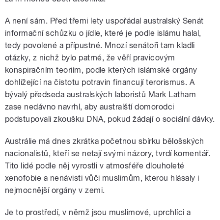
A není sám. Před třemi lety uspořádal australský Senát
informační schůzku o jídle, které je podle islámu halal,
tedy povolené a přípustné. Mnozí senátoři tam kladli
otázky, z nichž bylo patrné, že věří pravicovým
konspiračním teoriím, podle kterých islámské orgány
dohlížející na čistotu potravin financují terorismus. A
bývalý předseda australských laboristů Mark Latham
zase nedávno navrhl, aby australští domorodci
podstupovali zkoušku DNA, pokud žádají o sociální dávky.
Austrálie má dnes zkrátka početnou sbírku bělošských
nacionalistů, kteří se netají svými názory, tvrdí komentář.
Tito lidé podle něj vyrostli v atmosféře dlouholeté
xenofobie a nenávisti vůči muslimům, kterou hlásaly i
nejmocnější orgány v zemi.
Je to prostředí, v němž jsou muslimové, uprchlíci a