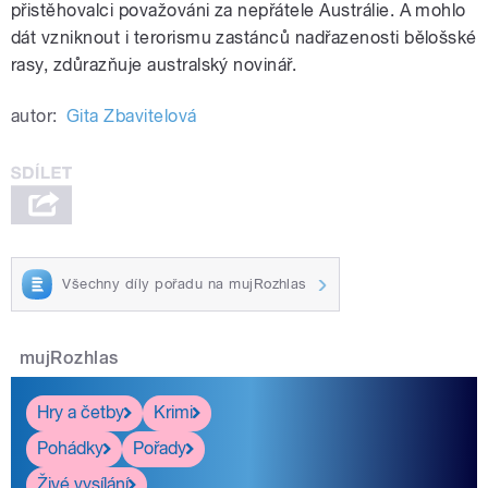
přistěhovalci považováni za nepřátele Austrálie. A mohlo
dát vzniknout i terorismu zastánců nadřazenosti bělošské
rasy, zdůrazňuje australský novinář.
autor:
Gita Zbavitelová
Všechny díly pořadu na mujRozhlas
mujRozhlas
Hry a četby
Krimi
Pohádky
Pořady
Živé vysílání