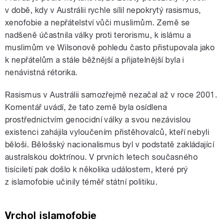
v době, kdy v Austrálii rychle sílil nepokrytý rasismus,
xenofobie a nepřátelství vůči muslimům. Země se
nadšeně účastnila války proti terorismu, k islámu a
muslimům ve Wilsonově pohledu často přistupovala jako
k nepřátelům a stále běžnější a přijatelnější byla i
nenávistná rétorika.
Rasismus v Austrálii samozřejmě nezačal až v roce 2001.
Komentář uvádí, že tato země byla osídlena
prostřednictvím genocidní války a svou nezávislou
existenci zahájila vyloučením přistěhovalců, kteří nebyli
běloši. Bělošský nacionalismus byl v podstatě zakládající
australskou doktrínou. V prvních letech současného
tisíciletí pak došlo k několika událostem, které prý
z islamofobie učinily téměř státní politiku.
Vrchol islamofobie