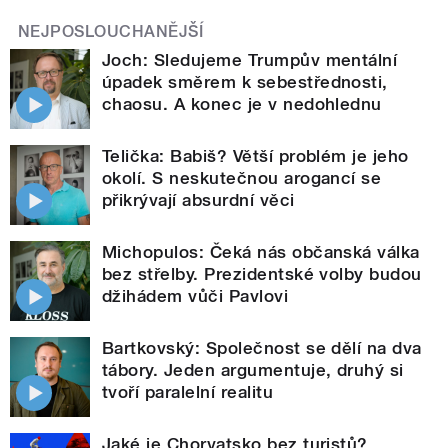
NEJPOSLOUCHANĚJŠÍ
Joch: Sledujeme Trumpův mentální
úpadek směrem k sebestřednosti,
chaosu. A konec je v nedohlednu
Telička: Babiš? Větší problém je jeho
okolí. S neskutečnou arogancí se
přikrývají absurdní věci
Michopulos: Čeká nás občanská válka
bez střelby. Prezidentské volby budou
džihádem vůči Pavlovi
Bartkovský: Společnost se dělí na dva
tábory. Jeden argumentuje, druhý si
tvoří paralelní realitu
Jaké je Chorvatsko bez turistů?