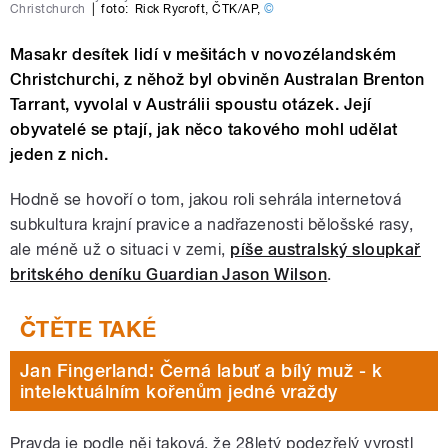
Christchurch
|
foto:
Rick Rycroft
,
ČTK/AP
,
©
Masakr desítek lidí v mešitách v novozélandském
Christchurchi, z něhož byl obviněn Australan Brenton
Tarrant, vyvolal v Austrálii spoustu otázek. Její
obyvatelé se ptají, jak něco takového mohl udělat
jeden z nich.
Hodně se hovoří o tom, jakou roli sehrála internetová
subkultura krajní pravice a nadřazenosti bělošské rasy,
ale méně už o situaci v zemi,
píše australský sloupkař
britského deníku Guardian Jason Wilson
.
Jan Fingerland: Černá labuť a bílý muž - k
intelektuálním kořenům jedné vraždy
Pravda je podle něj taková, že 28letý podezřelý vyrostl