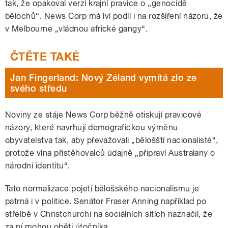
tak, že opakoval verzi krajní pravice o „genocidě
bělochů“. News Corp má lví podíl i na rozšíření názoru, že
v Melbourne „vládnou africké gangy“.
Jan Fingerland: Nový Zéland vymítá zlo ze
svého středu
Noviny ze stáje News Corp běžně otiskují pravicové
názory, které navrhují demografickou výměnu
obyvatelstva tak, aby převažovali „bělošští nacionalisté“,
protože vlna přistěhovalců údajně „připraví Australany o
národní identitu“.
Tato normalizace pojetí bělošského nacionalismu je
patrná i v politice. Senátor Fraser Anning například po
střelbě v Christchurchi na sociálních sítích naznačil, že
za ní mohou oběti útočníka.