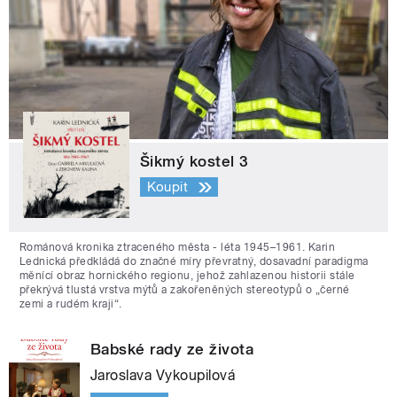
Šikmý kostel 3
Koupit
Románová kronika ztraceného města - léta 1945–1961. Karin
Lednická předkládá do značné míry převratný, dosavadní paradigma
měnící obraz hornického regionu, jehož zahlazenou historii stále
překrývá tlustá vrstva mýtů a zakořeněných stereotypů o „černé
zemi a rudém kraji“.
Babské rady ze života
Jaroslava Vykoupilová