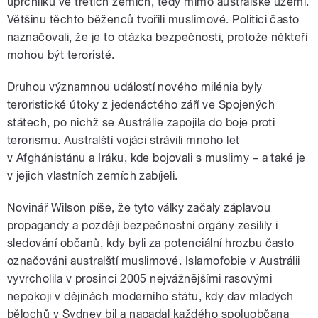
uprchlíků ve třetích zemích, tedy mimo australské území.
Většinu těchto běženců tvořili muslimové. Politici často
naznačovali, že je to otázka bezpečnosti, protože někteří
mohou být teroristé.
Druhou významnou událostí nového milénia byly
teroristické útoky z jedenáctého září ve Spojených
státech, po nichž se Austrálie zapojila do boje proti
terorismu. Australští vojáci strávili mnoho let
v Afghánistánu a Iráku, kde bojovali s muslimy – a také je
v jejich vlastních zemích zabíjeli.
Novinář Wilson píše, že tyto války začaly záplavou
propagandy a později bezpečnostní orgány zesílily i
sledování občanů, kdy byli za potenciální hrozbu často
označováni australští muslimové. Islamofobie v Austrálii
vyvrcholila v prosinci 2005 nejvážnějšími rasovými
nepokoji v dějinách moderního státu, kdy dav mladých
bělochů v Sydney bil a napadal každého spoluobčana