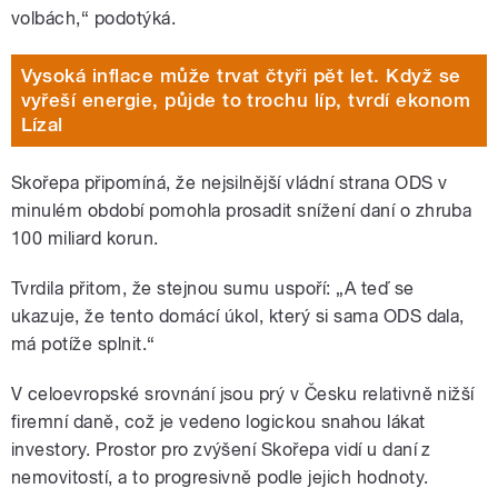
volbách,“ podotýká.
Vysoká inflace může trvat čtyři pět let. Když se
vyřeší energie, půjde to trochu líp, tvrdí ekonom
Lízal
Skořepa připomíná, že nejsilnější vládní strana ODS v
minulém období pomohla prosadit snížení daní o zhruba
100 miliard korun.
Tvrdila přitom, že stejnou sumu uspoří: „A teď se
ukazuje, že tento domácí úkol, který si sama ODS dala,
má potíže splnit.“
V celoevropské srovnání jsou prý v Česku relativně nižší
firemní daně, což je vedeno logickou snahou lákat
investory. Prostor pro zvýšení Skořepa vidí u daní z
nemovitostí, a to progresivně podle jejich hodnoty.