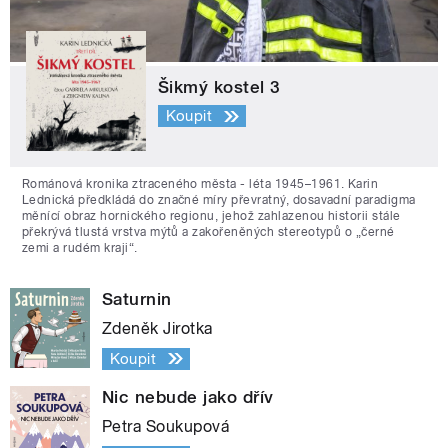
Šikmý kostel 3
Koupit
Románová kronika ztraceného města - léta 1945–1961. Karin
Lednická předkládá do značné míry převratný, dosavadní paradigma
měnící obraz hornického regionu, jehož zahlazenou historii stále
překrývá tlustá vrstva mýtů a zakořeněných stereotypů o „černé
zemi a rudém kraji“.
Saturnin
Zdeněk Jirotka
Koupit
Nic nebude jako dřív
Petra Soukupová