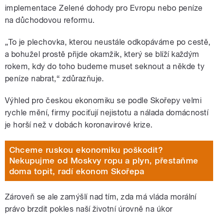
implementace Zelené dohody pro Evropu nebo peníze
na důchodovou reformu.
„To je plechovka, kterou neustále odkopáváme po cestě,
a bohužel prostě přijde okamžik, který se blíží každým
rokem, kdy do toho budeme muset seknout a někde ty
peníze nabrat,“ zdůrazňuje.
Výhled pro českou ekonomiku se podle Skořepy velmi
rychle mění, firmy pociťují nejistotu a nálada domácností
je horší než v dobách koronavirové krize.
Chceme ruskou ekonomiku poškodit?
Nekupujme od Moskvy ropu a plyn, přestaňme
doma topit, radí ekonom Skořepa
Zároveň se ale zamýšlí nad tím, zda má vláda morální
právo brzdit pokles naší životní úrovně na úkor