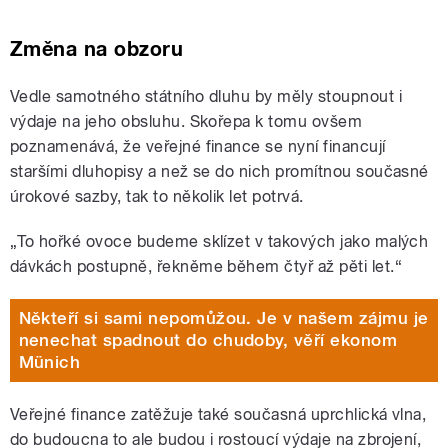
Změna na obzoru
Vedle samotného státního dluhu by měly stoupnout i
výdaje na jeho obsluhu. Skořepa k tomu ovšem
poznamenává, že veřejné finance se nyní financují
staršími dluhopisy a než se do nich promítnou současné
úrokové sazby, tak to několik let potrvá.
„To hořké ovoce budeme sklízet v takových jako malých
dávkách postupně, řekněme během čtyř až pěti let.“
Někteří si sami nepomůžou. Je v našem zájmu je
nenechat spadnout do chudoby, věří ekonom
Münich
Veřejné finance zatěžuje také současná uprchlická vlna,
do budoucna to ale budou i rostoucí výdaje na zbrojení,