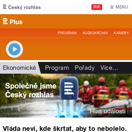
Přejít k hlavnímu obsahu
MENU
ŽIVĚ
PROGRAM
AUDIOARCHIV
KAMERY
Ekonomické
Program
Pořady
Více
…
Vláda neví, kde škrtat, aby to nebolelo.