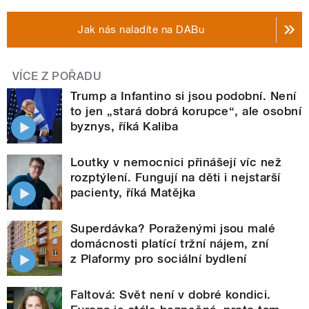
Jak nás naladíte na DABu
VÍCE Z POŘADU
Trump a Infantino si jsou podobní. Není
to jen „stará dobrá korupce“, ale osobní
byznys, říká Kaliba
Loutky v nemocnici přinášejí víc než
rozptýlení. Fungují na děti i nejstarší
pacienty, říká Matějka
Superdávka? Poraženými jsou malé
domácnosti platící tržní nájem, zní
z Plaformy pro sociální bydlení
Faltová: Svět není v dobré kondici.