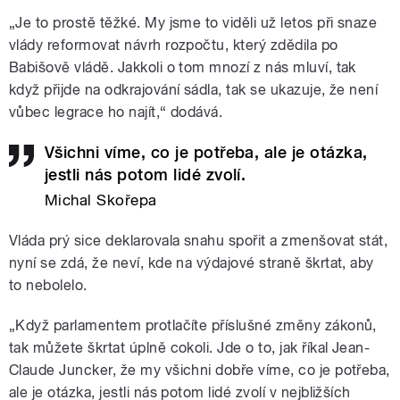
„Je to prostě těžké. My jsme to viděli už letos při snaze
vlády reformovat návrh rozpočtu, který zdědila po
Babišově vládě. Jakkoli o tom mnozí z nás mluví, tak
když přijde na odkrajování sádla, tak se ukazuje, že není
vůbec legrace ho najít,“ dodává.
Všichni víme, co je potřeba, ale je otázka,
jestli nás potom lidé zvolí.
Michal Skořepa
Vláda prý sice deklarovala snahu spořit a zmenšovat stát,
nyní se zdá, že neví, kde na výdajové straně škrtat, aby
to nebolelo.
„Když parlamentem protlačíte příslušné změny zákonů,
tak můžete škrtat úplně cokoli. Jde o to, jak říkal Jean-
Claude Juncker, že my všichni dobře víme, co je potřeba,
ale je otázka, jestli nás potom lidé zvolí v nejbližších