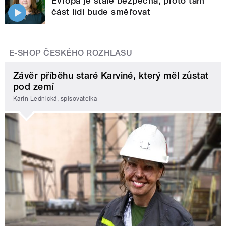
Evropa je stále bezpečná, proto tam
část lidí bude směřovat
E-SHOP ČESKÉHO ROZHLASU
Závěr příběhu staré Karviné, který měl zůstat
pod zemí
Karin Lednická, spisovatelka