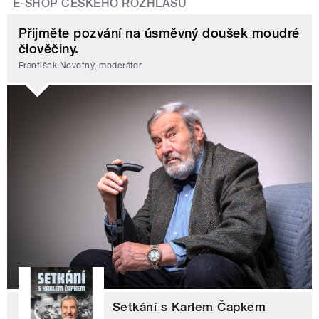
E-SHOP ČESKÉHO ROZHLASU
Přijměte pozvání na úsměvný doušek moudré
člověčiny.
František Novotný, moderátor
Setkání s Karlem Čapkem