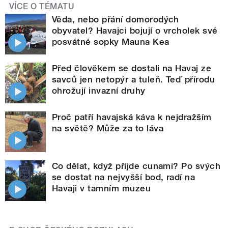
VÍCE O TÉMATU
Věda, nebo přání domorodých
obyvatel? Havajci bojují o vrcholek své
posvátné sopky Mauna Kea
Před člověkem se dostali na Havaj ze
savců jen netopýr a tuleň. Teď přírodu
ohrožují invazní druhy
Proč patří havajská káva k nejdražším
na světě? Může za to láva
Co dělat, když přijde cunami? Po svých
se dostat na nejvyšší bod, radí na
Havaji v tamním muzeu