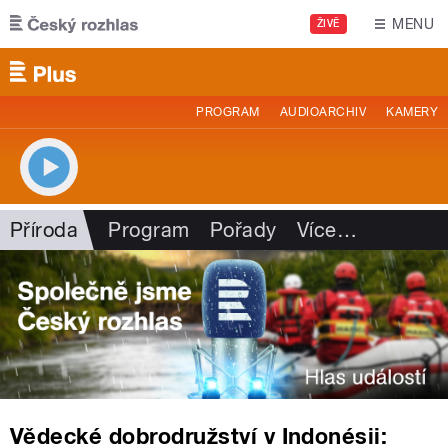
Přejít k hlavnímu obsahu
MENU
ŽIVĚ
PROGRAM
AUDIOARCHIV
KAMERY
Příroda
Program
Pořady
Více
…
Vědecké dobrodružství v Indonésii: