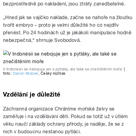
bezprostředně po nakladení, jsou ztráty zanedbatelné.
„Hned jak se vajíčko naklade, začne se nahoře na žloutku
tvořit embryo – proto je velmi důležité ho co nejdřív
přenést. Po 24 hodinách už je jakákoli manipulace hodně
nebezpečná,“ shrnuje Svobodová.
V Indonésii se nebojuje jen s pytláky, ale také se znečištěním moře
|
foto:
Daniel Mrázek
,
Český rozhlas
Vzdělání je důležité
Záchranná organizace Chráníme mořské želvy se
zaměřuje i na vzdělávání dětí. Pokud se totiž už v útlém
věku naučí základy ochrany přírody, je naděje, že se z
nich v budoucnu nestanou pytláci.