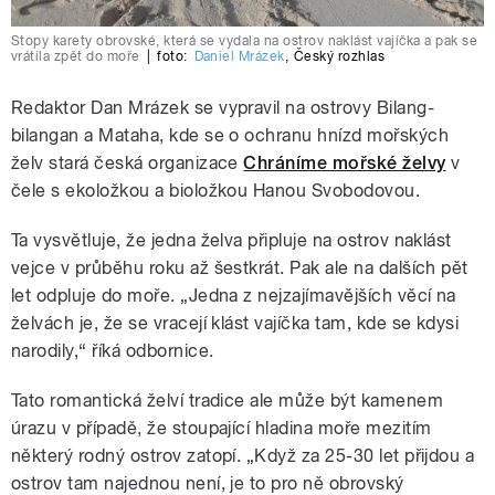
Stopy karety obrovské, která se vydala na ostrov naklást vajíčka a pak se
vrátila zpět do moře
|
foto:
Daniel Mrázek
,
Český rozhlas
Redaktor Dan Mrázek se vypravil na ostrovy Bilang-
bilangan a Mataha, kde se o ochranu hnízd mořských
želv stará česká organizace
Chráníme mořské želvy
v
čele s ekoložkou a bioložkou Hanou Svobodovou.
Ta vysvětluje, že jedna želva připluje na ostrov naklást
vejce v průběhu roku až šestkrát. Pak ale na dalších pět
let odpluje do moře. „Jedna z nejzajímavějších věcí na
želvách je, že se vracejí klást vajíčka tam, kde se kdysi
narodily,“ říká odbornice.
Tato romantická želví tradice ale může být kamenem
úrazu v případě, že stoupající hladina moře mezitím
některý rodný ostrov zatopí. „Když za 25-30 let přijdou a
ostrov tam najednou není, je to pro ně obrovský