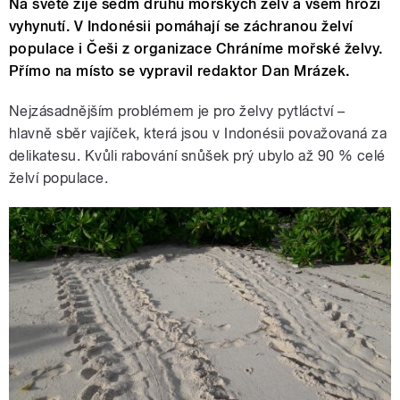
Na světě žije sedm druhů mořských želv a všem hrozí
vyhynutí. V Indonésii pomáhají se záchranou želví
populace i Češi z organizace Chráníme mořské želvy.
Přímo na místo se vypravil redaktor Dan Mrázek.
Nejzásadnějším problémem je pro želvy pytláctví –
hlavně sběr vajíček, která jsou v Indonésii považovaná za
delikatesu. Kvůli rabování snůšek prý ubylo až 90 % celé
želví populace.