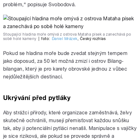
problém,“ popisuje Svobodová.
Stoupající hladina moře omývá z ostrova Mataha písek a zanechává po
sobě holé kameny
|
foto:
Daniel Mrázek
,
Český rozhlas
Pokud se hladina moře bude zvedat stejným tempem
jako doposud, za 50 let možná zmizí i ostrov Bilang-
bilangan, který je pro karety obrovské jednou z vůbec
nejdůležitějších destinací.
Ukrývání před pytláky
Aby strážci přírody, které organizace zaměstnává, želvy
skutečně ochránili, musejí přemisťovat každou snůšku
tak, aby ji potenciální pytláci nenašli. Manipulace s vajíčky
je sice riziková, ale pokud se provede správně a