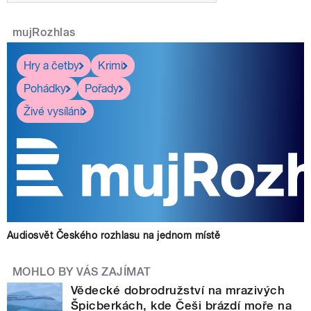
mujRozhlas
Hry a četby
Krimi
Pohádky
Pořady
Živé vysílání
Audiosvět Českého rozhlasu na jednom místě
MOHLO BY VÁS ZAJÍMAT
Vědecké dobrodružství na mrazivých
Špicberkách, kde Češi brázdí moře na