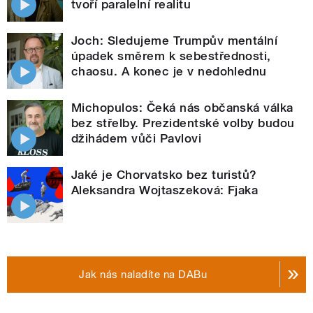
tvoří paralelní realitu
Joch: Sledujeme Trumpův mentální
úpadek směrem k sebestřednosti,
chaosu. A konec je v nedohlednu
Michopulos: Čeká nás občanská válka
bez střelby. Prezidentské volby budou
džihádem vůči Pavlovi
Jaké je Chorvatsko bez turistů?
Aleksandra Wojtaszeková: Fjaka
Jak nás naladíte na DABu