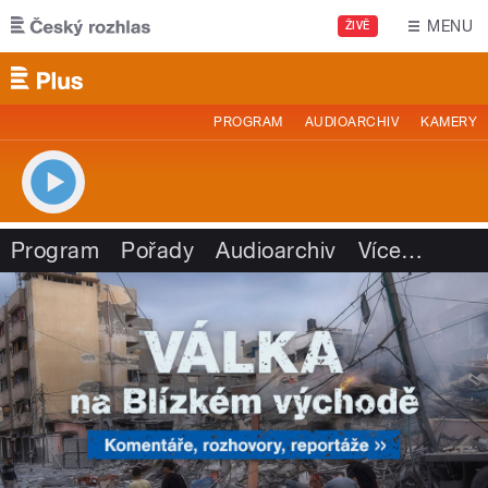
Přejít k hlavnímu obsahu
MENU
ŽIVĚ
PROGRAM
AUDIOARCHIV
KAMERY
Program
Pořady
Audioarchiv
Více
…