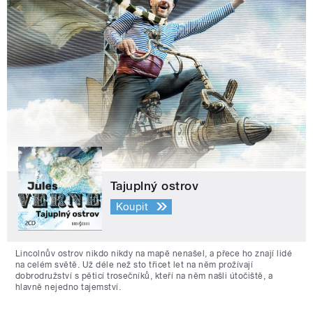
Tajuplný ostrov
Koupit
Lincolnův ostrov nikdo nikdy na mapě nenašel, a přece ho znají lidé
na celém světě. Už déle než sto třicet let na něm prožívají
dobrodružství s pěticí trosečníků, kteří na něm našli útočiště, a
hlavně nejedno tajemství.