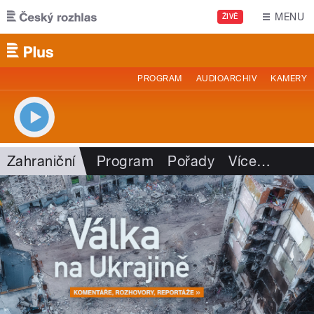
Přejít k hlavnímu obsahu
MENU
ŽIVĚ
PROGRAM
AUDIOARCHIV
KAMERY
Zahraniční
Program
Pořady
Více
…