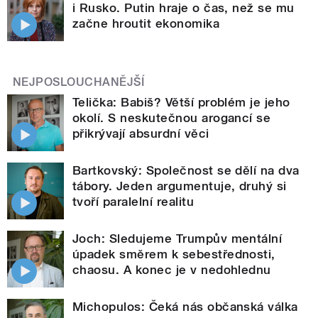
i Rusko. Putin hraje o čas, než se mu
začne hroutit ekonomika
NEJPOSLOUCHANĚJŠÍ
Telička: Babiš? Větší problém je jeho
okolí. S neskutečnou arogancí se
přikrývají absurdní věci
Bartkovský: Společnost se dělí na dva
tábory. Jeden argumentuje, druhý si
tvoří paralelní realitu
Joch: Sledujeme Trumpův mentální
úpadek směrem k sebestřednosti,
chaosu. A konec je v nedohlednu
Michopulos: Čeká nás občanská válka