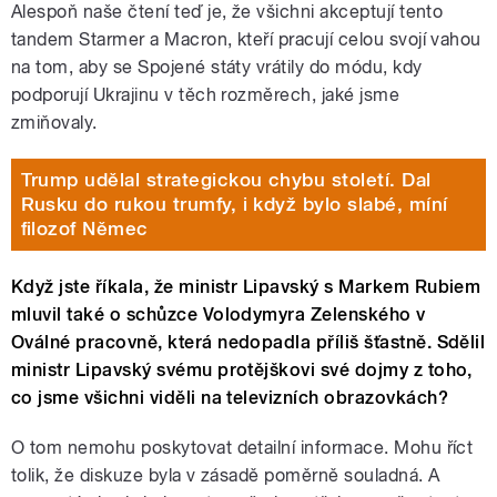
Alespoň naše čtení teď je, že všichni akceptují tento
tandem Starmer a Macron, kteří pracují celou svojí vahou
na tom, aby se Spojené státy vrátily do módu, kdy
podporují Ukrajinu v těch rozměrech, jaké jsme
zmiňovaly.
Trump udělal strategickou chybu století. Dal
Rusku do rukou trumfy, i když bylo slabé, míní
filozof Němec
Když jste říkala, že ministr Lipavský s Markem Rubiem
mluvil také o schůzce Volodymyra Zelenského v
Oválné pracovně, která nedopadla příliš šťastně. Sdělil
ministr Lipavský svému protějškovi své dojmy z toho,
co jsme všichni viděli na televizních obrazovkách?
O tom nemohu poskytovat detailní informace. Mohu říct
tolik, že diskuze byla v zásadě poměrně souladná. A