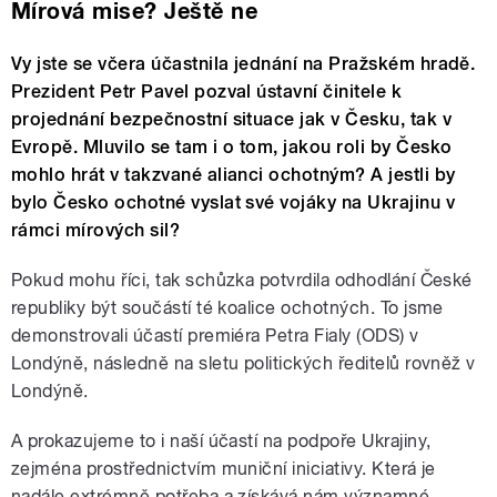
Mírová mise? Ještě ne
Vy jste se včera účastnila jednání na Pražském hradě.
Prezident Petr Pavel pozval ústavní činitele k
projednání bezpečnostní situace jak v Česku, tak v
Evropě. Mluvilo se tam i o tom, jakou roli by Česko
mohlo hrát v takzvané alianci ochotným? A jestli by
bylo Česko ochotné vyslat své vojáky na Ukrajinu v
rámci mírových sil?
Pokud mohu říci, tak schůzka potvrdila odhodlání České
republiky být součástí té koalice ochotných. To jsme
demonstrovali účastí premiéra Petra Fialy (ODS) v
Londýně, následně na sletu politických ředitelů rovněž v
Londýně.
A prokazujeme to i naší účastí na podpoře Ukrajiny,
zejména prostřednictvím muniční iniciativy. Která je
nadále extrémně potřeba a získává nám významné