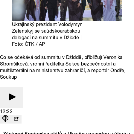
Ukrajinský prezident Volodymyr
Zelenskyj se saúdskoarabskou
delegací na summitu v Džiddě |
Foto: ČTK / AP
Co se očekává od summitu v Džiddě, přibližují Veronika
Stromšíková, vrchní ředitelka Sekce bezpečnostní a
multilaterální na ministerstvu zahraničí, a reportér Ondřej
Soukup
12:22
Zástupci Spojených států a Ukrajiny povedou v úterý v