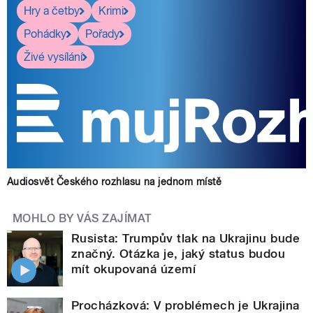
Hry a četby
Krimi
Pohádky
Pořady
Živé vysílání
Audiosvět Českého rozhlasu na jednom místě
MOHLO BY VÁS ZAJÍMAT
Rusista: Trumpův tlak na Ukrajinu bude
značný. Otázka je, jaký status budou
mít okupovaná území
Procházková: V problémech je Ukrajina