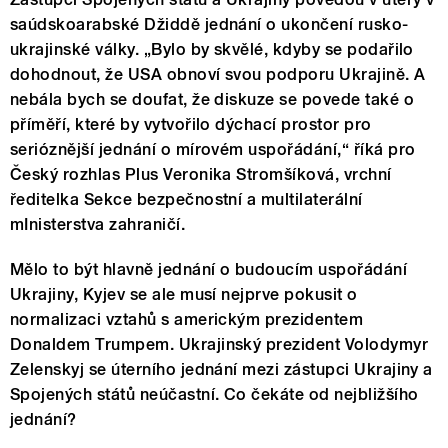
saúdskoarabské Džiddě jednání o ukončení rusko-
ukrajinské války. „Bylo by skvělé, kdyby se podařilo
dohodnout, že USA obnoví svou podporu Ukrajině. A
nebála bych se doufat, že diskuze se povede také o
příměří, které by vytvořilo dýchací prostor pro
serióznější jednání o mírovém uspořádání,“ říká pro
Český rozhlas Plus Veronika Stromšíková, vrchní
ředitelka Sekce bezpečnostní a multilaterální
mInisterstva zahraničí.
Mělo to být hlavně jednání o budoucím uspořádání
Ukrajiny, Kyjev se ale musí nejprve pokusit o
normalizaci vztahů s americkým prezidentem
Donaldem Trumpem. Ukrajinský prezident Volodymyr
Zelenskyj se úterního jednání mezi zástupci Ukrajiny a
Spojených států neúčastní. Co čekáte od nejbližšího
jednání?