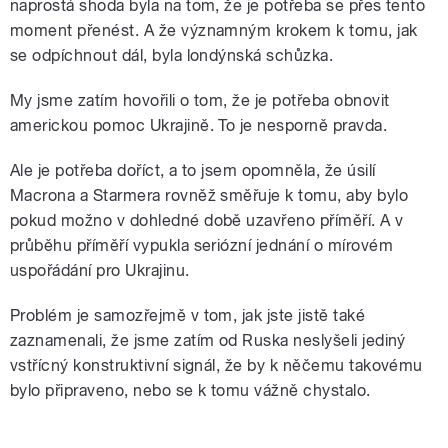
naprostá shoda byla na tom, že je potřeba se přes tento
moment přenést. A že významným krokem k tomu, jak
se odpíchnout dál, byla londýnská schůzka.
My jsme zatím hovořili o tom, že je potřeba obnovit
americkou pomoc Ukrajině. To je nesporně pravda.
Ale je potřeba doříct, a to jsem opomněla, že úsilí
Macrona a Starmera rovněž směřuje k tomu, aby bylo
pokud možno v dohledné době uzavřeno příměří. A v
průběhu příměří vypukla seriózní jednání o mírovém
uspořádání pro Ukrajinu.
Problém je samozřejmě v tom, jak jste jistě také
zaznamenali, že jsme zatím od Ruska neslyšeli jediný
vstřícný konstruktivní signál, že by k něčemu takovému
bylo připraveno, nebo se k tomu vážně chystalo.