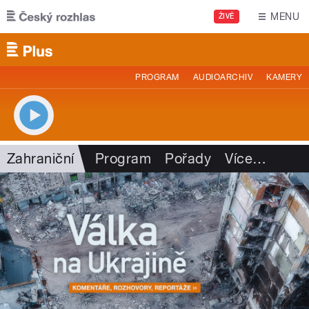
Přejít k hlavnímu obsahu
MENU
ŽIVĚ
PROGRAM
AUDIOARCHIV
KAMERY
Zahraniční
Program
Pořady
Více
…