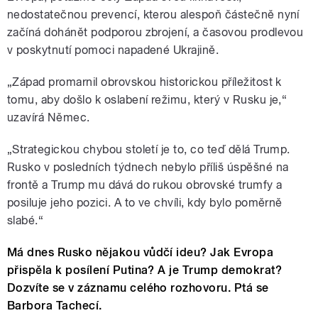
nedostatečnou prevencí, kterou alespoň částečně nyní
začíná dohánět podporou zbrojení, a časovou prodlevou
v poskytnutí pomoci napadené Ukrajině.
„Západ promarnil obrovskou historickou příležitost k
tomu, aby došlo k oslabení režimu, který v Rusku je,“
uzavírá Němec.
„Strategickou chybou století je to, co teď dělá Trump.
Rusko v posledních týdnech nebylo příliš úspěšné na
frontě a Trump mu dává do rukou obrovské trumfy a
posiluje jeho pozici. A to ve chvíli, kdy bylo poměrně
slabé.“
Má dnes Rusko nějakou vůdčí ideu? Jak Evropa
přispěla k posílení Putina? A je Trump demokrat?
Dozvíte se v záznamu celého rozhovoru. Ptá se
Barbora Tachecí.