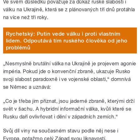
Ve svém důsledku považuje za důkaz ruské slabosti i
válku na Ukrajině, která se z plánovaných tří dnů protáhla
na více než tři roky.
Rychetský: Putin vede válku i proti vlastním
lidem. Odpoutává tím ruského člověka od jeho
problémů
„Nesmyslně brutální válka na Ukrajině je projevem agonie
impéria. Pokud jde o konvenční zbraně, ukazuje Rusko
svoji slabost paradoxně i ve vojenské oblasti,“ domnívá
se Němec a uznává:
„Co je třeba jim přiznat, jsou jaderné zbraně, kterými drží
svět v šachu. A hybridní informační válka, kvůli které se
Rusku daří ovlivňovat i dění v západních zemích.“
Svůj díl viny na současném stavu podle něj nese i
Evropa, potažmo celý Západ svou liknavostí,