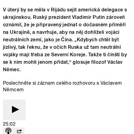
V úterý by se měla v Rijádu sejít americká delegace s
ukrajinskou. Ruský prezident Vladimir Putin zároveň
oznámil, že je připravený jednat o dočasném příměří
na Ukrajině, a navrhuje, aby na něj dohlíželi vojáci
neutrálních zemí, jako je Čína. „Kdybych chtěl být
jízlivý, tak řeknu, že v očích Ruska už tam neutrální
vojáky mají třeba ze Severní Koreje. Takže ti čínští by
se k nim mohli jenom přidat,“ glosuje filozof Václav
Němec.
Poslechněte si záznam celého rozhovoru s Václavem
Němcem
25:02