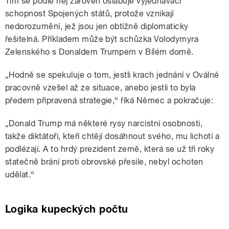
Tím se podle něj zároveň oslabuje vyjednávací
schopnost Spojených států, protože vznikají
nedorozumění, jež jsou jen obtížně diplomaticky
řešitelná. Příkladem může být schůzka Volodymyra
Zelenského s Donaldem Trumpem v Bílém domě.
„Hodně se spekuluje o tom, jestli krach jednání v Oválné
pracovně vzešel až ze situace, anebo jestli to byla
předem připravená strategie,“ říká Němec a pokračuje:
„Donald Trump má některé rysy narcistní osobnosti,
takže diktátoři, kteří chtějí dosáhnout svého, mu lichotí a
podlézají. A to hrdý prezident země, která se už tři roky
statečně brání proti obrovské přesile, nebyl ochoten
udělat.“
Logika kupeckých počtu