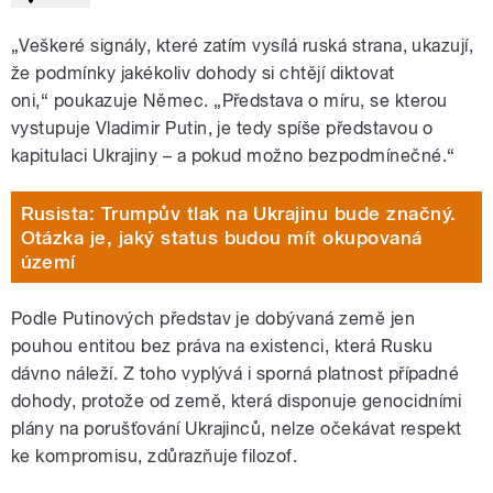
„Veškeré signály, které zatím vysílá ruská strana, ukazují,
že podmínky jakékoliv dohody si chtějí diktovat
oni,“ poukazuje Němec. „Představa o míru, se kterou
vystupuje Vladimir Putin, je tedy spíše představou o
kapitulaci Ukrajiny – a pokud možno bezpodmínečné.“
Rusista: Trumpův tlak na Ukrajinu bude značný.
Otázka je, jaký status budou mít okupovaná
území
Podle Putinových představ je dobývaná země jen
pouhou entitou bez práva na existenci, která Rusku
dávno náleží. Z toho vyplývá i sporná platnost případné
dohody, protože od země, která disponuje genocidními
plány na porušťování Ukrajinců, nelze očekávat respekt
ke kompromisu, zdůrazňuje filozof.