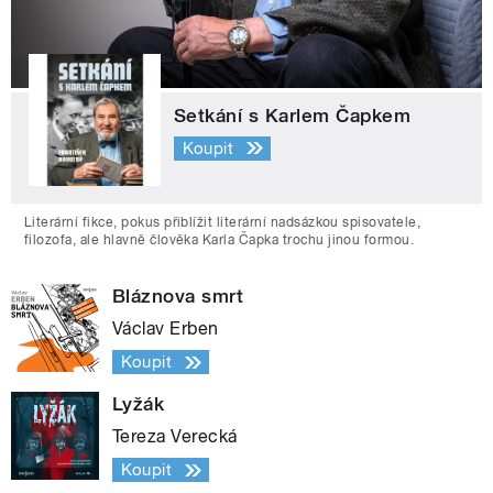
Setkání s Karlem Čapkem
Koupit
Literární fikce, pokus přiblížit literární nadsázkou spisovatele,
filozofa, ale hlavně člověka Karla Čapka trochu jinou formou.
Bláznova smrt
Václav Erben
Koupit
Lyžák
Tereza Verecká
Koupit