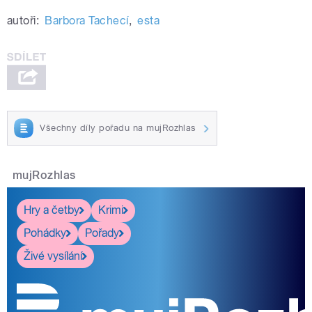
autoři:
Barbora Tachecí
,
esta
Všechny díly pořadu na mujRozhlas
mujRozhlas
Hry a četby
Krimi
Pohádky
Pořady
Živé vysílání