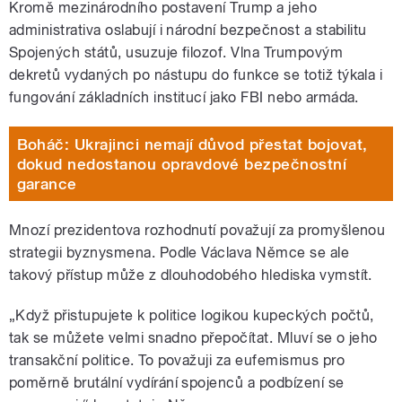
Kromě mezinárodního postavení Trump a jeho
administrativa oslabují i národní bezpečnost a stabilitu
Spojených států, usuzuje filozof. Vlna Trumpovým
dekretů vydaných po nástupu do funkce se totiž týkala i
fungování základních institucí jako FBI nebo armáda.
Boháč: Ukrajinci nemají důvod přestat bojovat,
dokud nedostanou opravdové bezpečnostní
garance
Mnozí prezidentova rozhodnutí považují za promyšlenou
strategii byznysmena. Podle Václava Němce se ale
takový přístup může z dlouhodobého hlediska vymstít.
„Když přistupujete k politice logikou kupeckých počtů,
tak se můžete velmi snadno přepočítat. Mluví se o jeho
transakční politice. To považuji za eufemismus pro
poměrně brutální vydírání spojenců a podbízení se