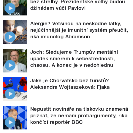
bez střelby. Prezidentské volby budou
džihádem vůči Pavlovi
Alergie? Většinou na neškodné látky,
nejúčinnější je imunitní systém přeučit,
říká imunolog Abramson
Joch: Sledujeme Trumpův mentální
úpadek směrem k sebestřednosti,
chaosu. A konec je v nedohlednu
Jaké je Chorvatsko bez turistů?
Aleksandra Wojtaszeková: Fjaka
Nepustit novináře na tiskovku znamená
přiznat, že nemám protiargumenty, říká
končící reportér BBC