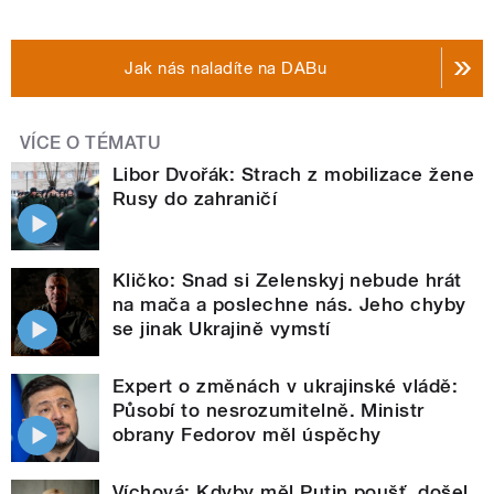
Jak nás naladíte na DABu
VÍCE O TÉMATU
Libor Dvořák: Strach z mobilizace žene
Rusy do zahraničí
Kličko: Snad si Zelenskyj nebude hrát
na mača a poslechne nás. Jeho chyby
se jinak Ukrajině vymstí
Expert o změnách v ukrajinské vládě:
Působí to nesrozumitelně. Ministr
obrany Fedorov měl úspěchy
Víchová: Kdyby měl Putin poušť, došel