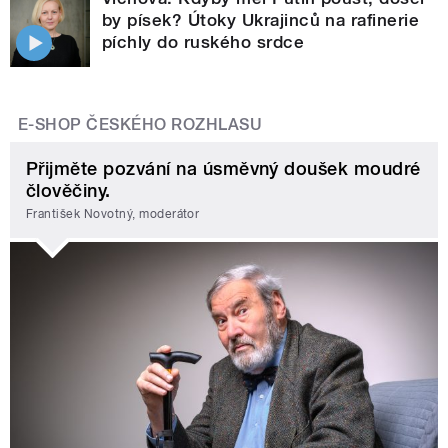
by písek? Útoky Ukrajinců na rafinerie
píchly do ruského srdce
E-SHOP ČESKÉHO ROZHLASU
Přijměte pozvání na úsměvný doušek moudré
člověčiny.
František Novotný, moderátor