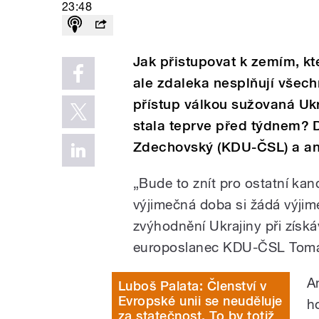
23:48
Jak přistupovat k zemím, kte
ale zdaleka nesplňují všech
přístup válkou sužovaná Ukr
stala teprve před týdnem? 
Zdechovský (KDU-ČSL) a ana
„Bude to znít pro ostatní kand
výjimečná doba si žádá výjime
zvýhodnění Ukrajiny při získ
europoslanec KDU-ČSL Tomá
A
Luboš Palata: Členství v
Evropské unii se neuděluje
h
za statečnost. To by totiž