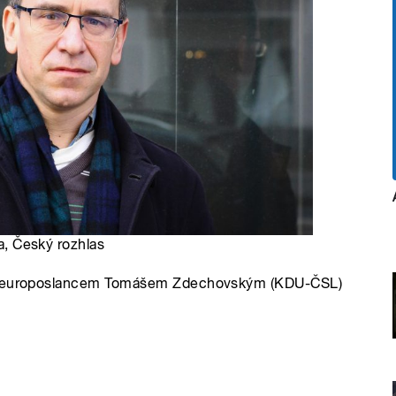
ka, Český rozhlas
šky europoslancem Tomášem Zdechovským (KDU-ČSL)