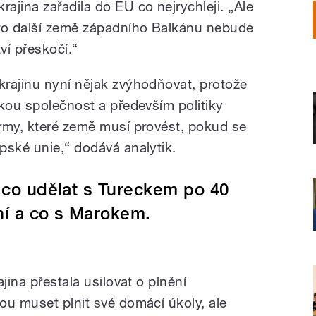
krajina zařadila do EU co nejrychleji. „Ale
ro další země západního Balkánu nebude
ví přeskočí.“
rajinu nyní nějak zvýhodňovat, protože
skou společnost a především politiky
rmy, které země musí provést, pokud se
pské unie,“ dodává analytik.
 co udělat s Tureckem po 40
ní a co s Marokem.
jina přestala usilovat o plnění
ou muset plnit své domácí úkoly, ale