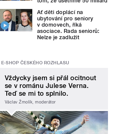
tom, že ušetříme 50 miliard
Ať děti doplácí na
ubytování pro seniory
v domovech, říká
asociace. Rada seniorů:
Nelze je zadlužit
E-SHOP ČESKÉHO ROZHLASU
Vždycky jsem si přál ocitnout
se v románu Julese Verna.
Teď se mi to splnilo.
Václav Žmolík, moderátor