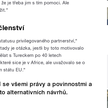
 že je třeba jim s tím pomoci. Ale
it.“
lenství
statusu privilegovaného partnerství,“
tady je otázka, jestli by toto motivovalo
dělat s Tureckem po 40 letech
teré sice je v Africe, ale uvažovalo se o
 státu EU.“
ví se všemi právy a povinnostmi a
to alternativních návrhů.