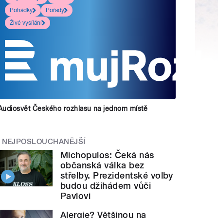
Pohádky
Pořady
Živé vysílání
Audiosvět Českého rozhlasu na jednom místě
NEJPOSLOUCHANĚJŠÍ
Michopulos: Čeká nás
občanská válka bez
střelby. Prezidentské volby
budou džihádem vůči
Pavlovi
Alergie? Většinou na