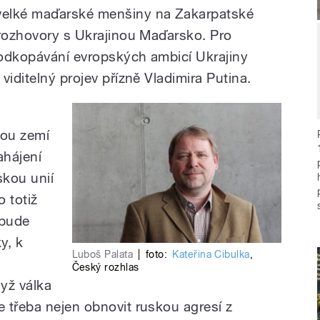
velké maďarské menšiny na Zakarpatské
 rozhovory s Ukrajinou Maďarsko. Pro
podkopávání evropských ambicí Ukrajiny
viditelný projev přízně Vladimira Putina.
nou zemí
ahájení
skou unií
 totiž
 bude
y, k
Luboš Palata
|
foto:
Kateřina Cibulka
,
Český rozhlas
dyž válka
 třeba nejen obnovit ruskou agresí z