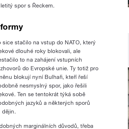
 letitý spor s Řeckem.
eformy
o sice stačilo na vstup do NATO, který
ekové dlouhé roky blokovali, ale
estačilo to na zahájení vstupních
ozhovorů do Evropské unie. Ty totiž pro
ěnu blokují nyní Bulhaři, kteří řeší
odobně nesmyslný spor, jako řešili
ekové. Ten se tentokrát týká sobě
odobných jazyků a některých sporů
dějin.
odobných marginálních důvodů, třeba