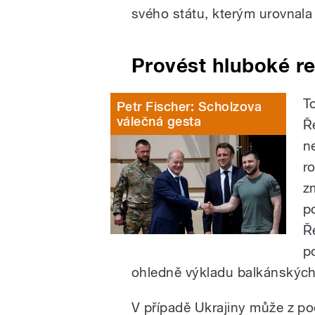
svého státu, kterým urovnala
Provést hluboké r
T
Petr Fischer: Scholzova
válečná gesta
Ř
n
r
zm
p
Ř
p
ohledně výkladu balkánských 
V případě Ukrajiny může z p