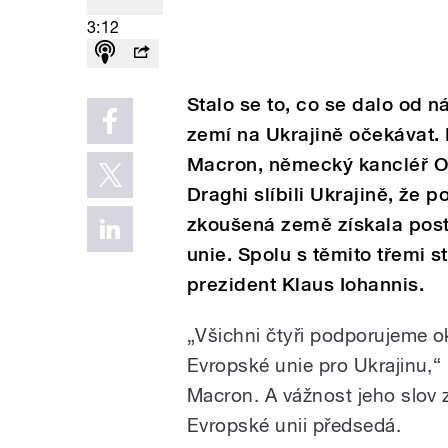
3:12
Stalo se to, co se dalo od n
zemí na Ukrajině očekávat
Macron, německý kancléř Ol
Draghi slíbili Ukrajině, že 
zkoušená země získala post
unie. Spolu s těmito třemi s
prezident Klaus Iohannis.
„Všichni čtyři podporujeme 
Evropské unie pro Ukrajinu,“ 
Macron. A vážnost jeho slov z
Evropské unii předsedá.