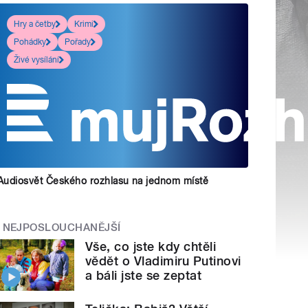
Hry a četby
Krimi
Pohádky
Pořady
Živé vysílání
Audiosvět Českého rozhlasu na jednom místě
NEJPOSLOUCHANĚJŠÍ
Vše, co jste kdy chtěli
vědět o Vladimiru Putinovi
a báli jste se zeptat