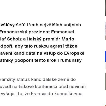
ávštěvy šéfů třech největších unijních
. Francouzský prezident Emmanuel
af Scholz a italský premiér Mario
podpoří, aby tato ruskou agresí těžce
avení kandidáta na vstup do Evropské
tátníky podpořil tento krok i rumunský
okamžitý status kandidátské země do
uvedl na tiskové konferenci před novináři
vyšuje i to, že Francie do konce června