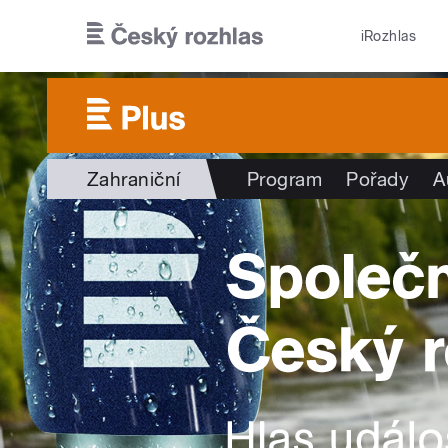
Přejít k hlavnímu obsahu
iRozhlas
Zahraniční
Program
Pořady
A