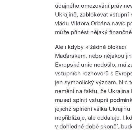
údajného omezování práv ne
Ukrajině, zablokovat vstupní
vládu Viktora Orbána navíc 
může přinést nějaký finančně 
Ale i kdyby k žádné blokaci
Maďarskem, nebo nějakou ji
Evropské unie nedošlo, má z
vstupních rozhovorů s Evrop
jen symbolický význam. Nic to
nemění na faktu, že Ukrajina
muset splnit vstupní podmínk
jejichž splnění válka Ukrajinu
nepřibližuje, ale oddaluje. I k
v dohledné době skončí, bude