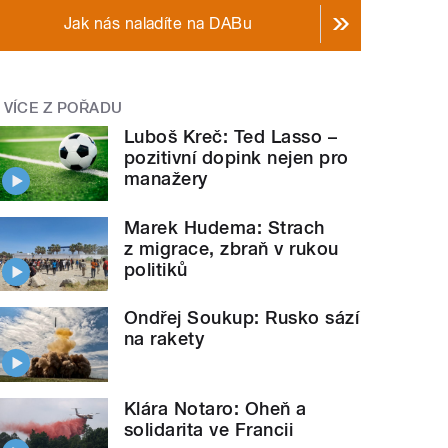
Jak nás naladíte na DABu
VÍCE Z POŘADU
Luboš Kreč: Ted Lasso –
pozitivní dopink nejen pro
manažery
Marek Hudema: Strach
z migrace, zbraň v rukou
politiků
Ondřej Soukup: Rusko sází
na rakety
Klára Notaro: Oheň a
solidarita ve Francii