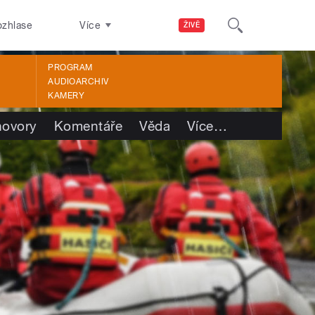
ozhlase
Více
ŽIVĚ
PROGRAM
AUDIOARCHIV
KAMERY
ovory
Komentáře
Věda
Více
…