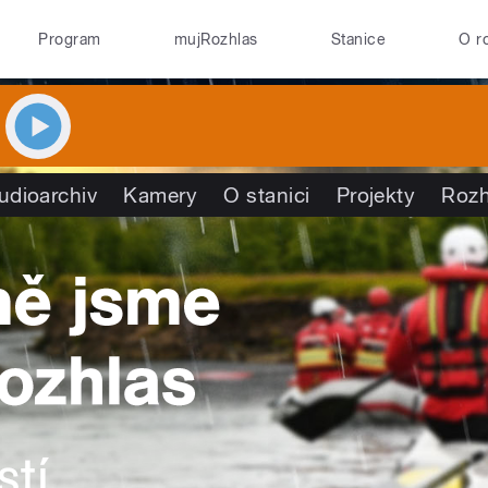
Program
mujRozhlas
Stanice
O r
udioarchiv
Kamery
O stanici
Projekty
Rozh