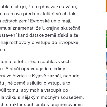
roblém ale je, že to přes velkou váhu,
terou slova představitelů čtyřech tak
ůležitých zemí Evropské unie mají,
emusí znamenat, že Ukrajina skutečně
ostavení kandidátské země získá a že
ahájí rozhovory o vstupu do Evropské
nie.
 tomu je totiž třeba souhlas všech
e. A stačí opravdu jeden jediný
erý ve čtvrtek v Kyjevě zazněl, nebude
du jiné země usilující o vstup, a to
vůli tomu, aby mohla vstoupit do
dla válku s nějakým mocným sousedem.
ích struktur souhlasila s přejmenováním