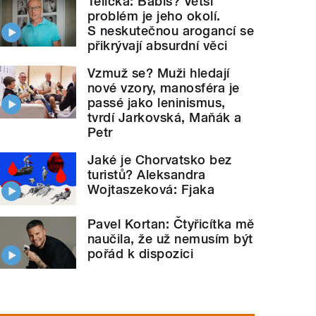
Telička: Babiš? Větší
problém je jeho okolí.
S neskutečnou arogancí se
přikrývají absurdní věci
Vzmuž se? Muži hledají
nové vzory, manosféra je
passé jako leninismus,
tvrdí Jarkovská, Maňák a
Petr
Jaké je Chorvatsko bez
turistů? Aleksandra
Wojtaszeková: Fjaka
Pavel Kortan: Čtyřicítka mě
naučila, že už nemusím být
pořád k dispozici