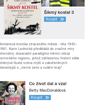
Šikmý kostel 3
Koupit
Románová kronika ztraceného města - léta 1945–
1961. Karin Lednická předkládá do značné míry
převratný, dosavadní paradigma měnící obraz
hornického regionu, jehož zahlazenou historii stále
překrývá tlustá vrstva mýtů a zakořeněných
stereotypů o „černé zemi a rudém kraji“.
Co život dal a vzal
Betty MacDonaldová
Koupit