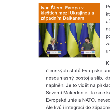
P
Ivan Štern: Evropa v
kleštích mezi Ukrajinou a
k
západním Balkánem
d
n
p
z
u
K
členských států Evropské uni
nesouhlasný postoj a slib, kt
naplněn. Je to vidět na příkla
Severní Makedonie. Ta sice k
Evropské unie a NATO, neve
Ale kvůli integraci do západn