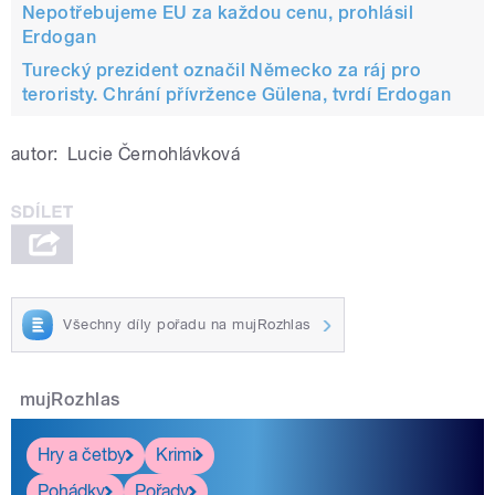
Nepotřebujeme EU za každou cenu, prohlásil
Erdogan
Turecký prezident označil Německo za ráj pro
teroristy. Chrání přívržence Gülena, tvrdí Erdogan
autor:
Lucie Černohlávková
Všechny díly pořadu na mujRozhlas
mujRozhlas
Hry a četby
Krimi
Pohádky
Pořady