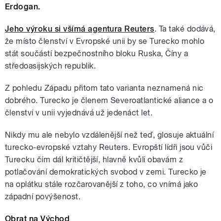
Erdogan.
Jeho výroku si všímá agentura Reuters
. Ta také dodává,
že místo členství v Evropské unii by se Turecko mohlo
stát součástí bezpečnostního bloku Ruska, Číny a
středoasijských republik.
Z pohledu Západu přitom tato varianta neznamená nic
dobrého. Turecko je členem Severoatlantické aliance a o
členství v unii vyjednává už jedenáct let.
Nikdy mu ale nebylo vzdálenější než teď, glosuje aktuální
turecko-evropské vztahy Reuters. Evropští lídři jsou vůči
Turecku čím dál kritičtější, hlavně kvůli obavám z
potlačování demokratických svobod v zemi. Turecko je
na oplátku stále rozčarovanější z toho, co vnímá jako
západní povýšenost.
Obrat na Východ