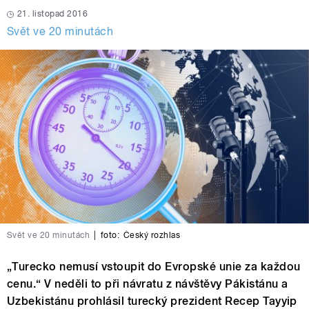
21. listopad 2016
Svět ve 20 minutách
Svět ve 20 minutách
|
foto:
Český rozhlas
„Turecko nemusí vstoupit do Evropské unie za každou
cenu.“ V neděli to při návratu z návštěvy Pákistánu a
Uzbekistánu prohlásil turecký prezident Recep Tayyip