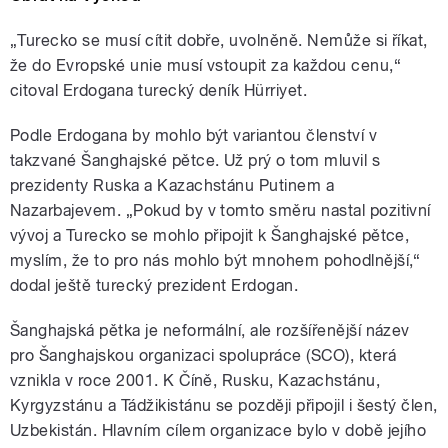
„Turecko se musí cítit dobře, uvolněně. Nemůže si říkat,
že do Evropské unie musí vstoupit za každou cenu,“
citoval Erdogana turecký deník Hürriyet.
Podle Erdogana by mohlo být variantou členství v
takzvané Šanghajské pětce. Už prý o tom mluvil s
prezidenty Ruska a Kazachstánu Putinem a
Nazarbajevem. „Pokud by v tomto směru nastal pozitivní
vývoj a Turecko se mohlo připojit k Šanghajské pětce,
myslím, že to pro nás mohlo být mnohem pohodlnější,“
dodal ještě turecký prezident Erdogan.
Šanghajská pětka je neformální, ale rozšířenější název
pro Šanghajskou organizaci spolupráce (SCO), která
vznikla v roce 2001. K Číně, Rusku, Kazachstánu,
Kyrgyzstánu a Tádžikistánu se později připojil i šestý člen,
Uzbekistán. Hlavním cílem organizace bylo v době jejího