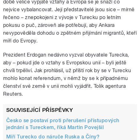
době velice vypjaté vztahy a Evropa se je snaží co
nejvíce vybalancovat. Její představitelé jsou sice – mírně
řečeno – znepokojeni z vývoje v Turecku po letním
pokusu o puč, zároveň ale potřebují, aby Ankara
nevypověděla dohodu o zpětném přijímání migrantů, kteří
míří do Evropy.
Prezident Erdogan nedávno vyzval obyvatele Turecka,
aby – pokud jde o vztahy s Evropskou unií – byli ještě
chvíli trpěliví. Jak prohlásil, už příští rok by se v Turecku
mohlo konat referendum, v němž by se k případnému
členství své země v unii mohli vyjádřit. Tolik agentura
Reuters.
SOUVISEJÍCÍ PŘÍSPĚVKY
Česko se postaví proti přerušení přístupových
jednání s Tureckem, říká Martin Povejšil
Míří Turecko do náruče Ruska a Číny?