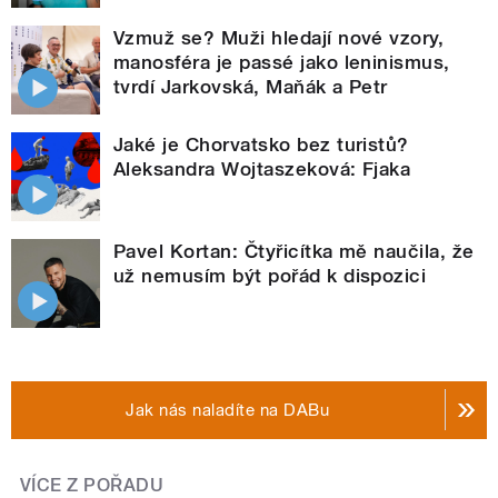
Vzmuž se? Muži hledají nové vzory,
manosféra je passé jako leninismus,
tvrdí Jarkovská, Maňák a Petr
Jaké je Chorvatsko bez turistů?
Aleksandra Wojtaszeková: Fjaka
Pavel Kortan: Čtyřicítka mě naučila, že
už nemusím být pořád k dispozici
Jak nás naladíte na DABu
VÍCE Z POŘADU