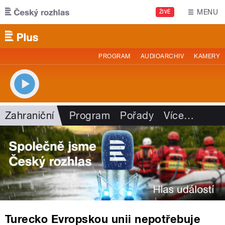
Přejít k hlavnímu obsahu
MENU
ŽIVĚ
PROGRAM
AUDIOARCHIV
KAMERY
Zahraniční
Program
Pořady
Více
…
Turecko Evropskou unii nepotřebuje