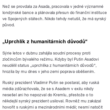
Než se provdala za Asada, pracovala v jedné významné
londýnské bance a plánovala přesun do finanční instituce
ve Spojených státech. Nikdo tehdy netušil, že má syrský
původ.
„Uprchlík z humanitárních důvodů“
Sýrie letos v dubnu zahájila soudní procesy proti
zločincům bývalého režimu. Kdyby byl Putin Asadovi
neudělil status „uprchlíka z humanitárních důvodů“,
hrozila by mu dnes v jeho zemi poprava oběšením.
Ruský prezident Vladimir Putin se postaral, aby ruská
média zdůrazňovala, že se s Asadem v exilu nikdy
nesešel ani ho nepozval do Kremlu, přestože o to
někdejší syrský prezident usiloval. Rovněž mu zakázal
hovořit s ruskými a mezinárodními médii; nesmí natočit