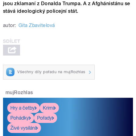
jsou zklamaní z Donalda Trumpa. A z Afghánistánu se
stává ideologický policejní stát.
autor:
Gita Zbavitelová
Všechny díly pořadu na mujRozhlas
mujRozhlas
Hry a četby
Krimi
Pohádky
Pořady
Živé vysílání