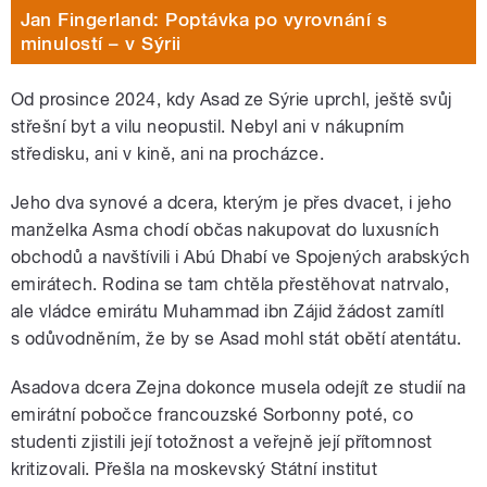
Jan Fingerland: Poptávka po vyrovnání s
minulostí – v Sýrii
Od prosince 2024, kdy Asad ze Sýrie uprchl, ještě svůj
střešní byt a vilu neopustil. Nebyl ani v nákupním
středisku, ani v kině, ani na procházce.
Jeho dva synové a dcera, kterým je přes dvacet, i jeho
manželka Asma chodí občas nakupovat do luxusních
obchodů a navštívili i Abú Dhabí ve Spojených arabských
emirátech. Rodina se tam chtěla přestěhovat natrvalo,
ale vládce emirátu Muhammad ibn Zájid žádost zamítl
s odůvodněním, že by se Asad mohl stát obětí atentátu.
Asadova dcera Zejna dokonce musela odejít ze studií na
emirátní pobočce francouzské Sorbonny poté, co
studenti zjistili její totožnost a veřejně její přítomnost
kritizovali. Přešla na moskevský Státní institut