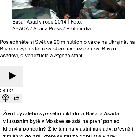
Bašár Asad v roce 2014 | Foto:
ABACA / Abaca Press / Profimedia
Poslechněte si Svět ve 20 minutách o válce na Ukrajině, na
Blízkém východě, o syrském exprezidentovi Bašáru
Asadovi, o Venezuele a Afghánistánu
24:02
Život bývalého syrského diktátora Bašára Asada
v luxusním bytě v Moskvě se zdá na první pohled
klidný a pohodlný. Žije tam na vlastní náklady; přesněji
z miliard dolarů, které se mu za dobu své vlády