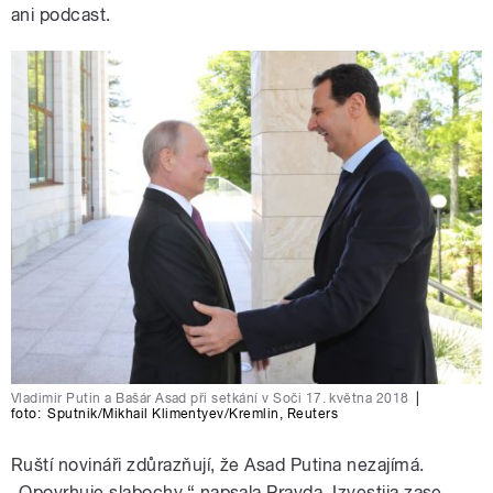
ani podcast.
Vladimir Putin a Bašár Asad při setkání v Soči 17. května 2018
|
foto:
Sputnik/Mikhail Klimentyev/Kremlin
,
Reuters
Ruští novináři zdůrazňují, že Asad Putina nezajímá.
„Opovrhuje slabochy,“ napsala Pravda. Izvestija zase