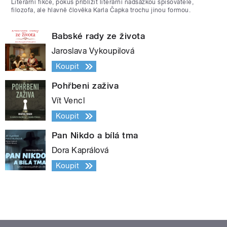
Literární fikce, pokus přiblížit literární nadsázkou spisovatele,
filozofa, ale hlavně člověka Karla Čapka trochu jinou formou.
Babské rady ze života
Jaroslava Vykoupilová
Koupit
Pohřbeni zaživa
Vít Vencl
Koupit
Pan Nikdo a bílá tma
Dora Kaprálová
Koupit