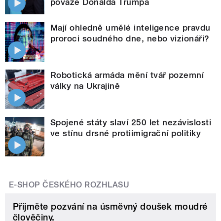
povaze Donalda Trumpa
Mají ohledně umělé inteligence pravdu
proroci soudného dne, nebo vizionáři?
Robotická armáda mění tvář pozemní
války na Ukrajině
Spojené státy slaví 250 let nezávislosti
ve stínu drsné protiimigrační politiky
E-SHOP ČESKÉHO ROZHLASU
Přijměte pozvání na úsměvný doušek moudré
člověčiny.