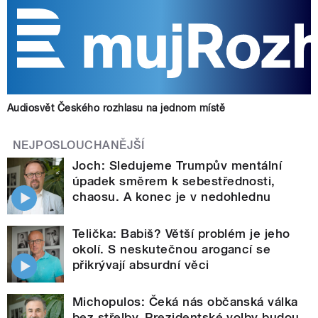
Audiosvět Českého rozhlasu na jednom místě
NEJPOSLOUCHANĚJŠÍ
Joch: Sledujeme Trumpův mentální
úpadek směrem k sebestřednosti,
chaosu. A konec je v nedohlednu
Telička: Babiš? Větší problém je jeho
okolí. S neskutečnou arogancí se
přikrývají absurdní věci
Michopulos: Čeká nás občanská válka
bez střelby. Prezidentské volby budou