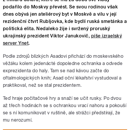
podařilo do Moskvy převést. Se svou rodinou však
dnes obývá jen ateliérový byt v Moskvě a vilu v její
rezidenční čtvrt Rubljovka, kde bydlí ruská smetánka a
politická elita. Nedaleko žije i svržený proruský
ukrajinský prezident Viktor Janukovič,
píše izraelský
server Ynet
.
Podle zdrojů blízkých Asadovi přichází do moskevského
věžáku kolem jedenácté dopoledne ochranka a odvede
exprezidenta do haly. Tam se nad kávou začte do
oftalmologických knih; Asad oční lékařství vystudoval a
praktikoval, než se stal prezidentem.
Teď hraje počítačové hry a snaží se učit rusky. Po dvou
až třech hodinách se s ochrankou vrací nahoru a pokouší
se s ní komunikovat v ruštině, ale strážci předstírají, že
mu nerozumí.