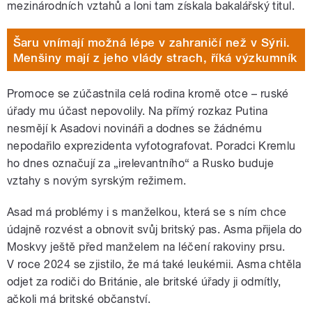
mezinárodních vztahů a loni tam získala bakalářský titul.
Šaru vnímají možná lépe v zahraničí než v Sýrii.
Menšiny mají z jeho vlády strach, říká výzkumník
Promoce se zúčastnila celá rodina kromě otce – ruské
úřady mu účast nepovolily. Na přímý rozkaz Putina
nesmějí k Asadovi novináři a dodnes se žádnému
nepodařilo exprezidenta vyfotografovat. Poradci Kremlu
ho dnes označují za „irelevantního“ a Rusko buduje
vztahy s novým syrským režimem.
Asad má problémy i s manželkou, která se s ním chce
údajně rozvést a obnovit svůj britský pas. Asma přijela do
Moskvy ještě před manželem na léčení rakoviny prsu.
V roce 2024 se zjistilo, že má také leukémii. Asma chtěla
odjet za rodiči do Británie, ale britské úřady ji odmítly,
ačkoli má britské občanství.