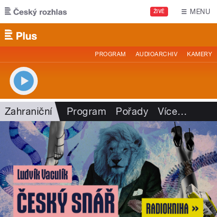
Přejít k hlavnímu obsahu
MENU
ŽIVĚ
PROGRAM
AUDIOARCHIV
KAMERY
Zahraniční
Program
Pořady
Více
…