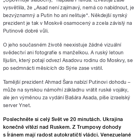
vysvětlila, že „Asad není zajímavý, nemá co nabídnout, je
bezvýznamný a Putin ho ani nelituje“. Někdejší syrský
prezident je tak v Moskvě osamocený a zcela závislý na
Putinově dobré vůli.
O jeho současném životě neexistuje žádné vizuální
svědectví ani fotografie s manželkou. A ruský letoun
Iljušin, který potají odvezl Asadovu rodinu do Moskvy, se
po sedmnácti měsících do Sýrie zase vrátil.
Tamější prezident Ahmad Šara nabízí Putinovi dohodu –
může na syrskou námořní základnu vrátit ruské vojáky,
ale jen výměnou za vydání Bašára Asada, píše izraelský
server Ynet.
Poslechněte si celý Svět ve 20 minutách.
Ukrajina
konečně vítězí nad Ruskem. Z Trumpovy dohody
s Íránem mají radost autokratičtí vládci. Venezuelané