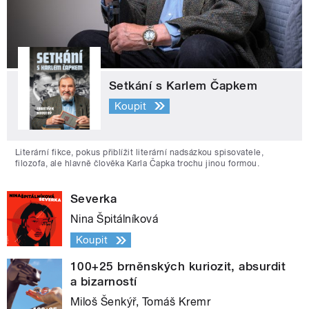
Setkání s Karlem Čapkem
Koupit
Literární fikce, pokus přiblížit literární nadsázkou spisovatele,
filozofa, ale hlavně člověka Karla Čapka trochu jinou formou.
Severka
Nina Špitálníková
Koupit
100+25 brněnských kuriozit, absurdit
a bizarností
Miloš Šenkýř, Tomáš Kremr