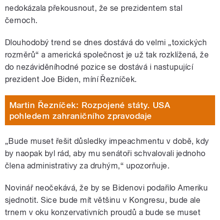
nedokázala překousnout, že se prezidentem stal
černoch.
Dlouhodobý trend se dnes dostává do velmi „toxických
rozměrů“ a americká společnost je už tak rozklížená, že
do nezáviděníhodné pozice se dostává i nastupující
prezident Joe Biden, míní Řezníček.
Martin Řezníček: Rozpojené státy. USA
pohledem zahraničního zpravodaje
„Bude muset řešit důsledky impeachmentu v době, kdy
by naopak byl rád, aby mu senátoři schvalovali jednoho
člena administrativy za druhým,“ upozorňuje.
Novinář neočekává, že by se Bidenovi podařilo Ameriku
sjednotit. Sice bude mít většinu v Kongresu, bude ale
trnem v oku konzervativních proudů a bude se muset