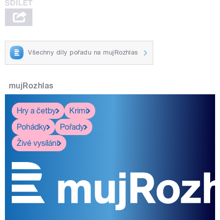
Všechny díly pořadu na mujRozhlas
mujRozhlas
Hry a četby
Krimi
Pohádky
Pořady
Živé vysílání