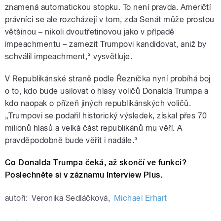
znamená automatickou stopku. To není pravda. Američtí
právníci se ale rozcházejí v tom, zda Senát může prostou
většinou – nikoli dvoutřetinovou jako v případě
impeachmentu – zamezit Trumpovi kandidovat, aniž by
schválil impeachment,“ vysvětluje.
V Republikánské straně podle Řezníčka nyní probíhá boj
o to, kdo bude usilovat o hlasy voličů Donalda Trumpa a
kdo naopak o přízeň jiných republikánských voličů.
„Trumpovi se podařil historický výsledek, získal přes 70
milionů hlasů a velká část republikánů mu věří. A
pravděpodobně bude věřit i nadále.“
Co Donalda Trumpa čeká, až skončí ve funkci?
Poslechněte si v záznamu Interview Plus.
autoři:
Veronika Sedláčková
,
Michael Erhart