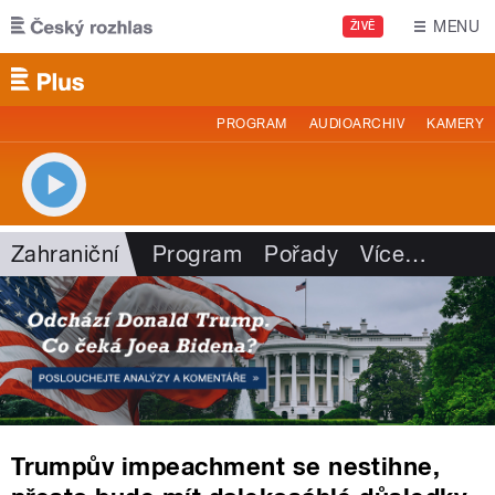
Přejít k hlavnímu obsahu
MENU
ŽIVĚ
PROGRAM
AUDIOARCHIV
KAMERY
Zahraniční
Program
Pořady
Více
…
Trumpův impeachment se nestihne,