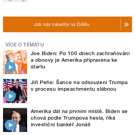
Jak nás naladíte na DABu
VÍCE O TÉMATU
Joe Biden: Po 100 dnech zachraňování
a obnovy je Amerika připravena ke
startu
Jiří Pehe: Šance na odsouzení Trumpa
v procesu impeachmentu slábnou
Amerika dál na prvním místě. Biden se
chová podle Trumpova hesla, říká
investiční bankéř Jonáš