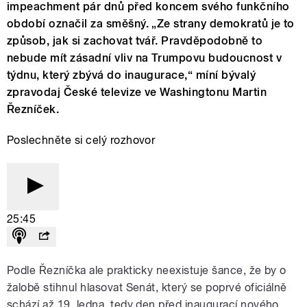
impeachment pár dnů před koncem svého funkčního
období označil za směšný. „Ze strany demokratů je to
způsob, jak si zachovat tvář. Pravděpodobně to
nebude mít zásadní vliv na Trumpovu budoucnost v
týdnu, který zbývá do inaugurace,“ míní bývalý
zpravodaj České televize ve Washingtonu Martin
Řezníček.
Poslechněte si celý rozhovor
25:45
Podle Řezníčka ale prakticky neexistuje šance, že by o
žalobě stihnul hlasovat Senát, který se poprvé oficiálně
schází až 19. ledna, tedy den před inaugurací nového