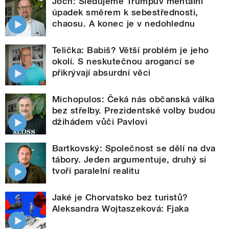
Joch: Sledujeme Trumpův mentální
úpadek směrem k sebestřednosti,
chaosu. A konec je v nedohlednu
Telička: Babiš? Větší problém je jeho
okolí. S neskutečnou arogancí se
přikrývají absurdní věci
Michopulos: Čeká nás občanská válka
bez střelby. Prezidentské volby budou
džihádem vůči Pavlovi
Bartkovský: Společnost se dělí na dva
tábory. Jeden argumentuje, druhý si
tvoří paralelní realitu
Jaké je Chorvatsko bez turistů?
Aleksandra Wojtaszeková: Fjaka