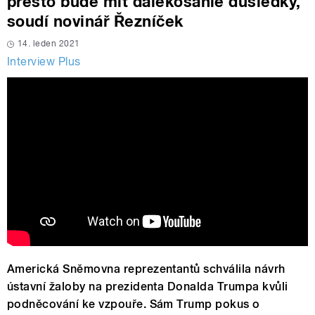
přesto bude mít dalekosáhlé důsledky,
soudí novinář Řezníček
14. leden 2021
Interview Plus
Americká Sněmovna reprezentantů schválila návrh
ústavní žaloby na prezidenta Donalda Trumpa kvůli
podněcování ke vzpouře. Sám Trump pokus o