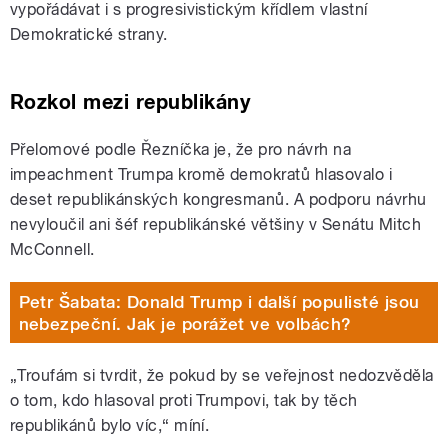
vypořádávat i s progresivistickým křídlem vlastní
Demokratické strany.
Rozkol mezi republikány
Přelomové podle Řezníčka je, že pro návrh na
impeachment Trumpa kromě demokratů hlasovalo i
deset republikánských kongresmanů. A podporu návrhu
nevyloučil ani šéf republikánské většiny v Senátu Mitch
McConnell.
Petr Šabata: Donald Trump i další populisté jsou
nebezpeční. Jak je porážet ve volbách?
„Troufám si tvrdit, že pokud by se veřejnost nedozvěděla
o tom, kdo hlasoval proti Trumpovi, tak by těch
republikánů bylo víc,“ míní.