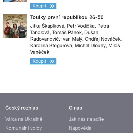
Koupit
Toulky první republikou 26-50
Jitka Škápíková, Petr Vodička, Petra
Tanclová, Tomáš Pánek, Dušan
Radovanovič, Ivan Malý, Ondřej Nováček,
Karolína Stegurová, Michal Dlouhý, Miloš
Vaněček
Koupit
Český rozhlas
O nás
Válka na Ukrajině
Jak nás naladíte
Komunální volby
Nápověda