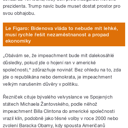
prezidenta. Trump navíc bude muset dostat prostor pro
svou obhajobu.
Le Figaro: Bidenova vláda to nebude mít lehké,
musí rychle řešit nezaměstnanost a propad
ekonomiky
„Obávám se, že impeachment bude mít dalekosáhlé
důsledky, pokud jde o hojení ran v americké
společnosti,“ zdůrazňuje novinář. Bez ohledu na to, zda
jde o republikána nebo demokrata, je impeachment
velkým narušením důvěry v politiku.
Řezníček cituje bývalého velvyslance ve Spojených
státech Michaela Žantovského, podle něhož
impeachment Billa Clintona do americké společnosti
vrazil klín, podobně jako těsné volby v roce 2000 nebo
zvolení Baracka Obamy, kdy spousta Američanů