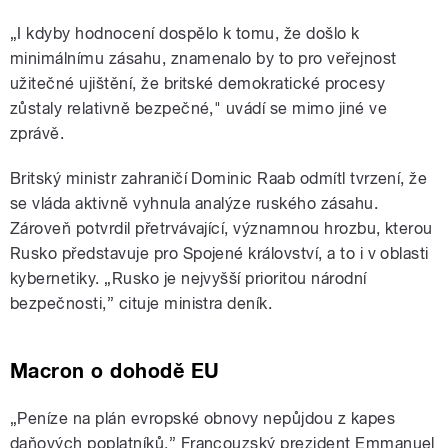
„I kdyby hodnocení dospělo k tomu, že došlo k
minimálnímu zásahu, znamenalo by to pro veřejnost
užitečné ujištění, že britské demokratické procesy
zůstaly relativně bezpečné," uvádí se mimo jiné ve
zprávě.
Britský ministr zahraničí Dominic Raab odmítl tvrzení, že
se vláda aktivně vyhnula analýze ruského zásahu.
Zároveň potvrdil přetrvávající, významnou hrozbu, kterou
Rusko představuje pro Spojené království, a to i v oblasti
kybernetiky. „Rusko je nejvyšší prioritou národní
bezpečnosti,” cituje ministra deník.
Macron o dohodě EU
„Peníze na plán evropské obnovy nepůjdou z kapes
daňových poplatníků.” Francouzský prezident Emmanuel