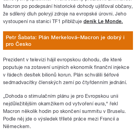
Macron po podepsání historické dohody ujišťoval občany,
že sdílený dluh pokryjí zdroje na evropské úrovni. Jeho
vystoupení na stanici TF1 přibližuje
deník Le Monde.
Petr Šabata: Plán Merkelová–Macron je dobrý i
pro Česko
Prezident v televizi hájil evropskou dohodu, dle které
poputuje na zotavení unijních ekonomik finanční injekce
v řádech desítek bilionů korun. Plán schválili šéfové
sedmadvacítky členských zemí po čtyřdenním jednání.
„Dohoda o stimulačním plánu je pro Evropskou unii
nejdůležitějším okamžikem od vytvoření eura,“ řekl
Macron několik hodin po skončení summitu v Bruselu.
Podle něj jde o výsledek tříleté práce mezi Francií a
Německem.