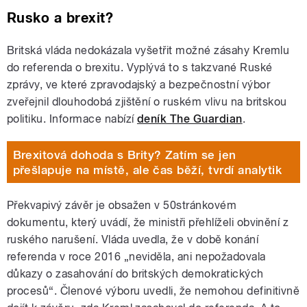
Rusko a brexit?
Britská vláda nedokázala vyšetřit možné zásahy Kremlu
do referenda o brexitu. Vyplývá to s takzvané Ruské
zprávy, ve které zpravodajský a bezpečnostní výbor
zveřejnil dlouhodobá zjištění o ruském vlivu na britskou
politiku. Informace nabízí
deník The Guardian
.
Brexitová dohoda s Brity? Zatím se jen
přešlapuje na místě, ale čas běží, tvrdí analytik
Překvapivý závěr je obsažen v 50stránkovém
dokumentu, který uvádí, že ministři přehlíželi obvinění z
ruského narušení. Vláda uvedla, že v době konání
referenda v roce 2016 „neviděla, ani nepožadovala
důkazy o zasahování do britských demokratických
procesů“. Členové výboru uvedli, že nemohou definitivně