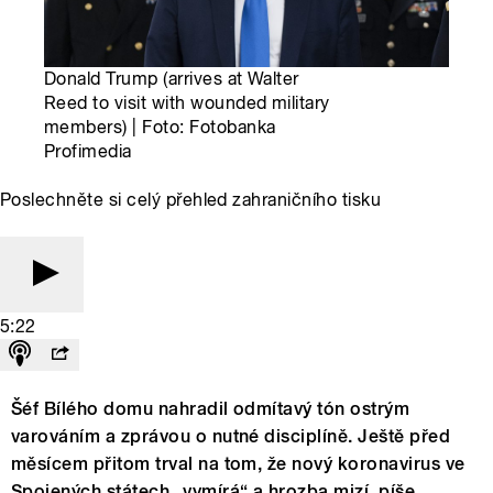
Donald Trump (arrives at Walter
Reed to visit with wounded military
members) | Foto: Fotobanka
Profimedia
Poslechněte si celý přehled zahraničního tisku
5:22
Šéf Bílého domu nahradil odmítavý tón ostrým
varováním a zprávou o nutné disciplíně. Ještě před
měsícem přitom trval na tom, že nový koronavirus ve
Spojených státech „vymírá“ a hrozba mizí, píše