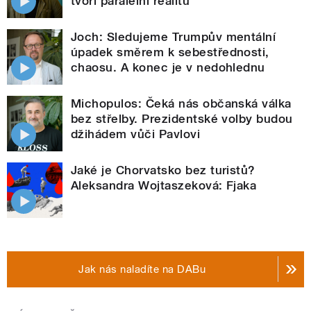
tvoří paralelní realitu
Joch: Sledujeme Trumpův mentální
úpadek směrem k sebestřednosti,
chaosu. A konec je v nedohlednu
Michopulos: Čeká nás občanská válka
bez střelby. Prezidentské volby budou
džihádem vůči Pavlovi
Jaké je Chorvatsko bez turistů?
Aleksandra Wojtaszeková: Fjaka
Jak nás naladíte na DABu