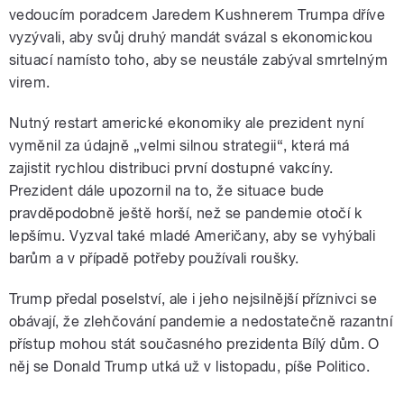
vedoucím poradcem Jaredem Kushnerem Trumpa dříve
vyzývali, aby svůj druhý mandát svázal s ekonomickou
situací namísto toho, aby se neustále zabýval smrtelným
virem.
Nutný restart americké ekonomiky ale prezident nyní
vyměnil za údajně „velmi silnou strategii“, která má
zajistit rychlou distribuci první dostupné vakcíny.
Prezident dále upozornil na to, že situace bude
pravděpodobně ještě horší, než se pandemie otočí k
lepšímu. Vyzval také mladé Američany, aby se vyhýbali
barům a v případě potřeby používali roušky.
Trump předal poselství, ale i jeho nejsilnější příznivci se
obávají, že zlehčování pandemie a nedostatečně razantní
přístup mohou stát současného prezidenta Bílý dům. O
něj se Donald Trump utká už v listopadu, píše Politico.