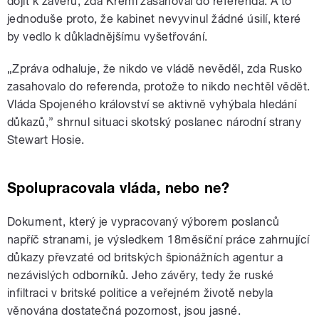
dojít k závěru, zda Kreml zasahoval do referenda. A to
jednoduše proto, že kabinet nevyvinul žádné úsilí, které
by vedlo k důkladnějšímu vyšetřování.
„Zpráva odhaluje, že nikdo ve vládě nevěděl, zda Rusko
zasahovalo do referenda, protože to nikdo nechtěl vědět.
Vláda Spojeného království se aktivně vyhýbala hledání
důkazů,” shrnul situaci skotský poslanec národní strany
Stewart Hosie.
Spolupracovala vláda, nebo ne?
Dokument, který je vypracovaný výborem poslanců
napříč stranami, je výsledkem 18měsíční práce zahrnující
důkazy převzaté od britských špionážních agentur a
nezávislých odborníků. Jeho závěry, tedy že ruské
infiltraci v britské politice a veřejném životě nebyla
věnována dostatečná pozornost, jsou jasné.