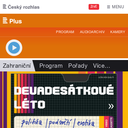
Přejít k hlavnímu obsahu
MENU
ŽIVĚ
PROGRAM
AUDIOARCHIV
KAMERY
Zahraniční
Program
Pořady
Více
…