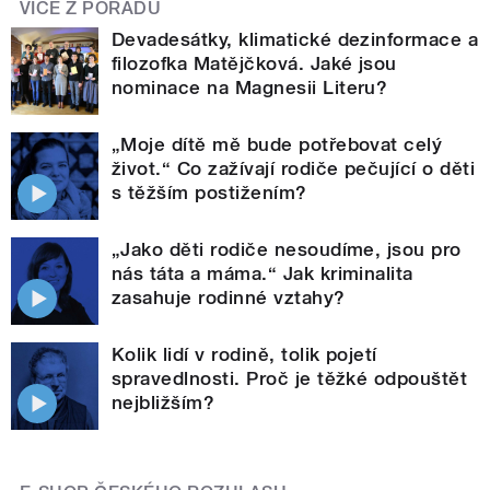
VÍCE Z POŘADU
Devadesátky, klimatické dezinformace a
filozofka Matějčková. Jaké jsou
nominace na Magnesii Literu?
„Moje dítě mě bude potřebovat celý
život.“ Co zažívají rodiče pečující o děti
s těžším postižením?
„Jako děti rodiče nesoudíme, jsou pro
nás táta a máma.“ Jak kriminalita
zasahuje rodinné vztahy?
Kolik lidí v rodině, tolik pojetí
spravedlnosti. Proč je těžké odpouštět
nejbližším?