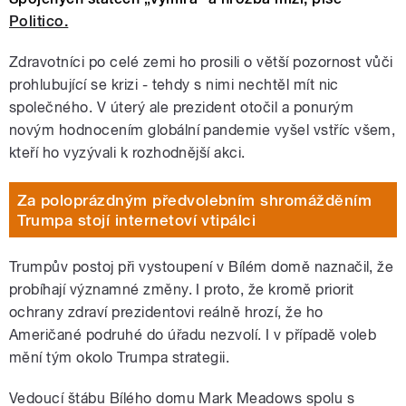
Politico.
Zdravotníci po celé zemi ho prosili o větší pozornost vůči
prohlubující se krizi - tehdy s nimi nechtěl mít nic
společného. V úterý ale prezident otočil a ponurým
novým hodnocením globální pandemie vyšel vstříc všem,
kteří ho vyzývali k rozhodnější akci.
Za poloprázdným předvolebním shromážděním
Trumpa stojí internetoví vtipálci
Trumpův postoj při vystoupení v Bílém domě naznačil, že
probíhají významné změny. I proto, že kromě priorit
ochrany zdraví prezidentovi reálně hrozí, že ho
Američané podruhé do úřadu nezvolí. I v případě voleb
mění tým okolo Trumpa strategii.
Vedoucí štábu Bílého domu Mark Meadows spolu s