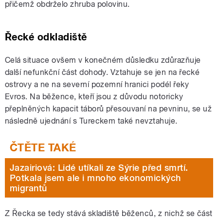
přičemž obdrželo zhruba polovinu.
Řecké odkladiště
Celá situace ovšem v konečném důsledku zdůrazňuje
další nefunkční část dohody. Vztahuje se jen na řecké
ostrovy a ne na severní pozemní hranici podél řeky
Evros. Na běžence, kteří jsou z důvodu notoricky
přeplněných kapacit táborů přesouvaní na pevninu, se už
následně ujednání s Tureckem také nevztahuje.
Jazairiová: Lidé utíkali ze Sýrie před smrtí.
Potkala jsem ale i mnoho ekonomických
migrantů
Z Řecka se tedy stává skladiště běženců, z nichž se část