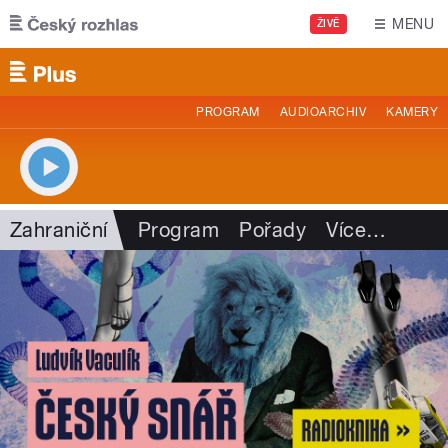
Přejít k hlavnímu obsahu
MENU
ŽIVĚ
PROGRAM
AUDIOARCHIV
KAMERY
Zahraniční
Program
Pořady
Více
…