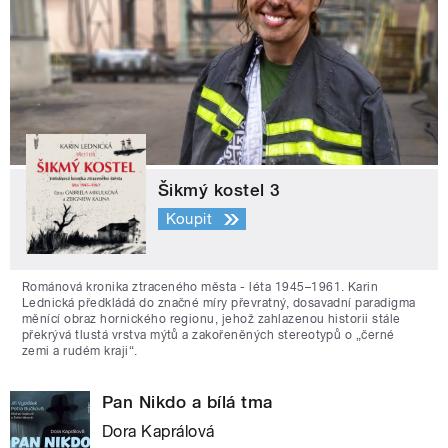
Šikmý kostel 3
Koupit
Románová kronika ztraceného města - léta 1945–1961. Karin
Lednická předkládá do značné míry převratný, dosavadní paradigma
měnící obraz hornického regionu, jehož zahlazenou historii stále
překrývá tlustá vrstva mýtů a zakořeněných stereotypů o „černé
zemi a rudém kraji“.
Pan Nikdo a bílá tma
Dora Kaprálová