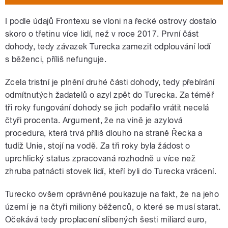
I podle údajů Frontexu se vloni na řecké ostrovy dostalo
skoro o třetinu více lidí, než v roce 2017. První část
dohody, tedy závazek Turecka zamezit odplouvání lodí
s běženci, příliš nefunguje.
Zcela tristní je plnění druhé části dohody, tedy přebírání
odmítnutých žadatelů o azyl zpět do Turecka. Za téměř
tři roky fungování dohody se jich podařilo vrátit necelá
čtyři procenta. Argument, že na vině je azylová
procedura, která trvá příliš dlouho na straně Řecka a
tudíž Unie, stojí na vodě. Za tři roky byla žádost o
uprchlický status zpracovaná rozhodně u více než
zhruba patnácti stovek lidí, kteří byli do Turecka vrácení.
Turecko ovšem oprávněné poukazuje na fakt, že na jeho
území je na čtyři miliony běženců, o které se musí starat.
Očekává tedy proplacení slíbených šesti miliard euro,