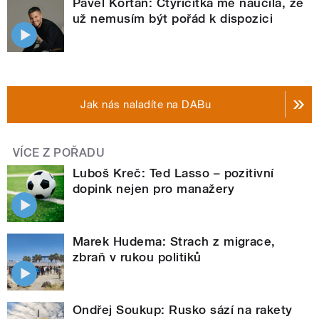
Pavel Kortan: Čtyřicítka mě naučila, že
už nemusím být pořád k dispozici
Jak nás naladíte na DABu
VÍCE Z POŘADU
Luboš Kreč: Ted Lasso – pozitivní
dopink nejen pro manažery
Marek Hudema: Strach z migrace,
zbraň v rukou politiků
Ondřej Soukup: Rusko sází na rakety