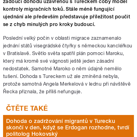
žádoucí dohodu uzavřenou s Tureckem coby model
kontroly migračních toků. Stále méně fungující
ujednání ale především představuje příležitost poučit
se z chyb minulých pro kroky budoucí.
Poslední velký počin v oblasti migrace zaznamenalo
jednání států visegrádské čtyřky s německou kancléřkou
v Bratislavě. Světlo světa spatřil plán pomoci Maroku,
který má kromě své vágnosti ještě jeden zásadní
nedostatek. Samotné Maroko o něm údajně nemělo
tušení. Dohoda s Tureckem už ale zmíněná nebyla,
protože samotná Angela Merkelová v lednu při návštěvě
Řecka přiznala, že příliš nefunguje.
Dohoda o zadržování migrantů v Turecku
skončí v den, když se Erdogan rozhodne, tvrdí
politolog Hokovský