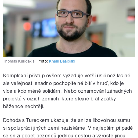
Thomas Kulidakis
|
foto:
Khalil Baalbaki
Komplexní přístup ovšem vyžaduje větší úsilí než laciné,
ale veřejnosti snadno pochopitelné bití v hruď, kdo je
více a kdo méně solidární. Nebo oznamování záhadných
projektů v cizích zemích, které stejně brát zpátky
běžence nechtějí.
Dohoda s Tureckem ukazuje, že ani za libovolnou sumu
si spolupráci jiných zemí nezískáme. V nejlepším případě
se sníží počet běženců jednou cestou a vzroste jinou