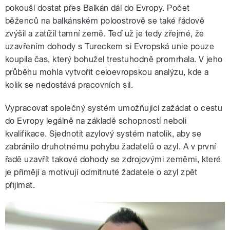
pokouší dostat přes Balkán dál do Evropy. Počet
běženců na balkánském poloostrově se také řádově
zvýšil a zatížil tamní země. Teď už je tedy zřejmé, že
uzavřením dohody s Tureckem si Evropská unie pouze
koupila čas, který bohužel trestuhodně promrhala. V jeho
průběhu mohla vytvořit celoevropskou analýzu, kde a
kolik se nedostává pracovních sil.
Vypracovat společný systém umožňující zažádat o cestu
do Evropy legálně na základě schopností neboli
kvalifikace. Sjednotit azylový systém natolik, aby se
zabránilo druhotnému pohybu žadatelů o azyl. A v první
řadě uzavřít takové dohody se zdrojovými zeměmi, které
je přimějí a motivují odmítnuté žadatele o azyl zpět
přijímat.