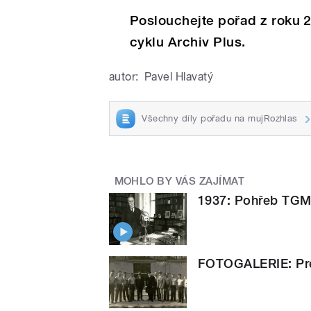
Poslouchejte pořad z roku 
cyklu Archiv Plus.
autor:
Pavel Hlavatý
Všechny díly pořadu na mujRozhlas
MOHLO BY VÁS ZAJÍMAT
1937: Pohřeb TGM 
FOTOGALERIE: Pre