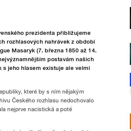
enského prezidenta přibližujeme
ch rozhlasových nahrávek z období
igue Masaryk (7. března 1850 až 14.
k nejvýznamnějším postavám našich
s jeho hlasem existuje ale velmi
epubliky, které by s ním nějakým
chivu Českého rozhlasu nedochovalo
a nejprve nacistická a poté