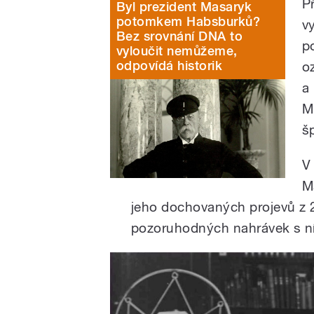
P
Byl prezident Masaryk
potomkem Habsburků?
v
Bez srovnání DNA to
p
vyloučit nemůžeme,
odpovídá historik
o
a
M
š
V
M
jeho dochovaných projevů z 28
pozoruhodných nahrávek s ní