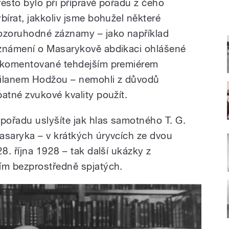
řesto bylo při přípravě pořadu z čeho
ybírat, jakkoliv jsme bohužel některé
ozoruhodné záznamy – jako například
známení o Masarykově abdikaci ohlášené
 komentované tehdejším premiérem
ilanem Hodžou – nemohli z důvodů
patné zvukové kvality použít.
 pořadu uslyšíte jak hlas samotného T. G.
asaryka – v krátkých úryvcích ze dvou
. října 1928 – tak další ukázky z
m bezprostředně spjatých.