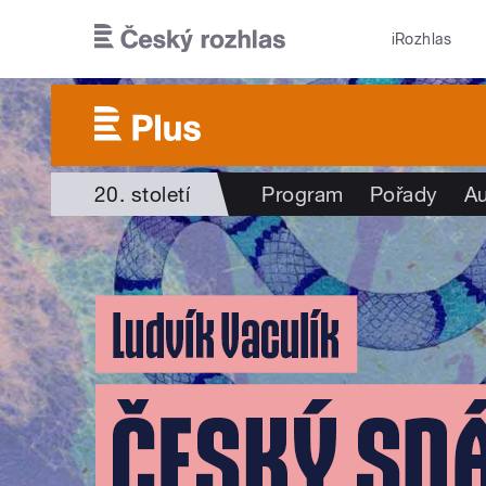
Přejít k hlavnímu obsahu
iRozhlas
20. století
Program
Pořady
Au