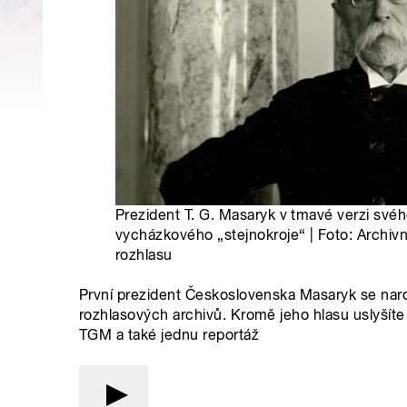
Prezident T. G. Masaryk v tmavé verzi své
vycházkového „stejnokroje“ | Foto: Archi
rozhlasu
První prezident Československa Masaryk se narod
rozhlasových archivů. Kromě jeho hlasu uslyšít
TGM a také jednu reportáž