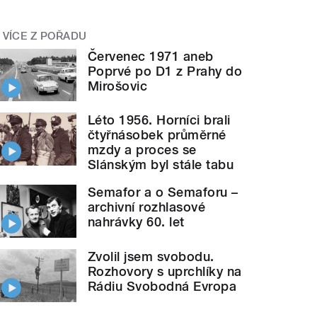
VÍCE Z POŘADU
Červenec 1971 aneb
Poprvé po D1 z Prahy do
Mirošovic
Léto 1956. Horníci brali
čtyřnásobek průměrné
mzdy a proces se
Slánským byl stále tabu
Semafor a o Semaforu –
archivní rozhlasové
nahrávky 60. let
Zvolil jsem svobodu.
Rozhovory s uprchlíky na
Rádiu Svobodná Evropa