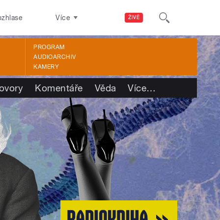
ozhlase
Více
ŽIVĚ
PROGRAM
AUDIOARCHIV
KAMERY
ovory
Komentáře
Věda
Více
…