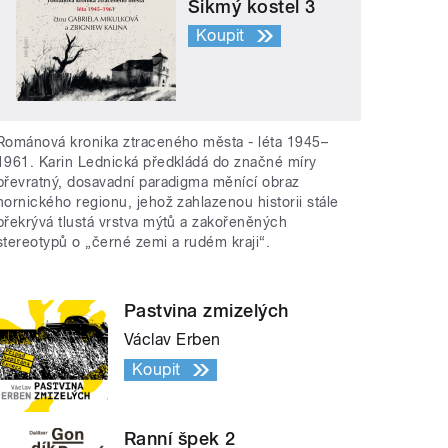
Šikmý kostel 3
Koupit
Románová kronika ztraceného města - léta 1945–
1961. Karin Lednická předkládá do značné míry
převratný, dosavadní paradigma měnící obraz
hornického regionu, jehož zahlazenou historii stále
překrývá tlustá vrstva mýtů a zakořeněných
stereotypů o „černé zemi a rudém kraji“.
Pastvina zmizelých
Václav Erben
Koupit
Ranní špek 2