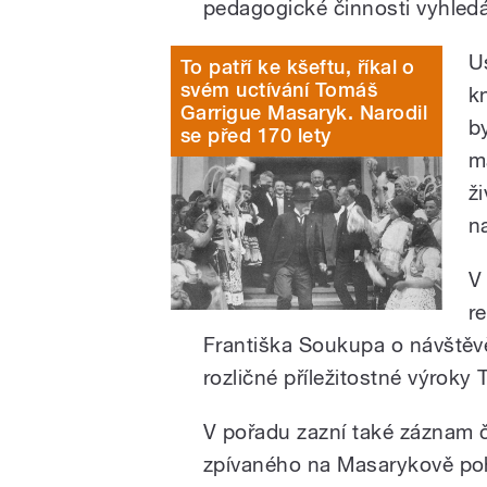
pedagogické činnosti vyhled
U
To patří ke kšeftu, říkal o
svém uctívání Tomáš
k
Garrigue Masaryk. Narodil
b
se před 170 lety
m
ž
n
V
r
Františka Soukupa o návšt
rozličné příležitostné výroky
V pořadu zazní také záznam 
zpívaného na Masarykově po