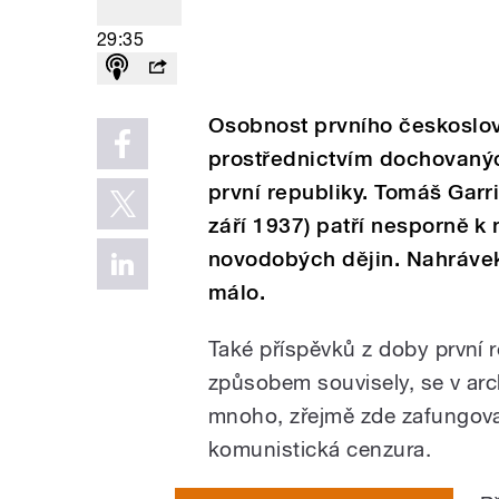
29:35
Osobnost prvního českoslov
prostřednictvím dochovaný
první republiky. Tomáš Garr
září 1937) patří nesporně 
novodobých dějin. Nahrávek 
málo.
Také příspěvků z doby první r
způsobem souvisely, se v ar
mnoho, zřejmě zde zafungoval
komunistická cenzura.