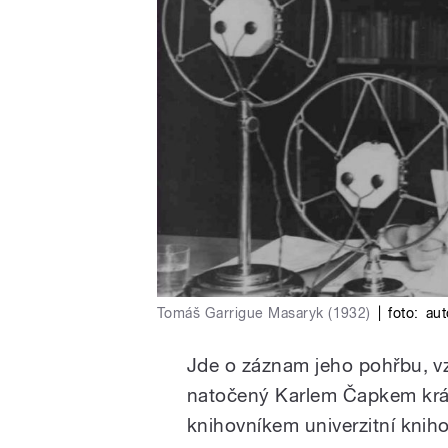
Tomáš Garrigue Masaryk (1932)
|
foto:
au
Jde o záznam jeho pohřbu, 
natočený Karlem Čapkem krát
knihovníkem univerzitní knih