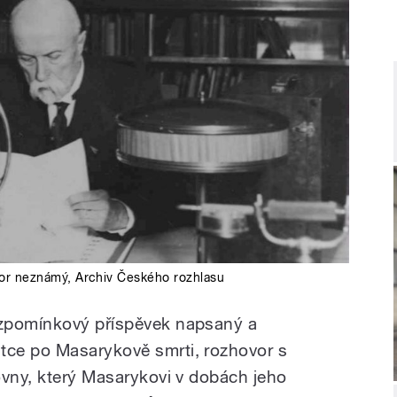
tor neznámý
,
Archiv Českého rozhlasu
vzpomínkový příspěvek napsaný a
ce po Masarykově smrti, rozhovor s
ovny, který Masarykovi v dobách jeho