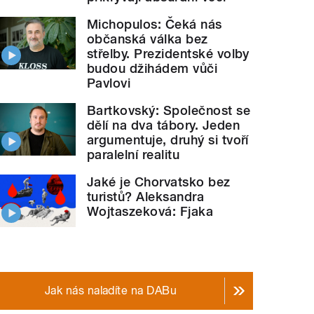
Michopulos: Čeká nás
občanská válka bez
střelby. Prezidentské volby
budou džihádem vůči
Pavlovi
Bartkovský: Společnost se
dělí na dva tábory. Jeden
argumentuje, druhý si tvoří
paralelní realitu
Jaké je Chorvatsko bez
turistů? Aleksandra
Wojtaszeková: Fjaka
Jak nás naladíte na DABu