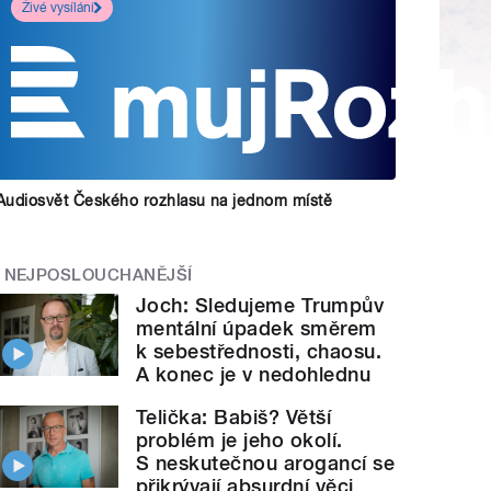
Živé vysílání
Audiosvět Českého rozhlasu na jednom místě
NEJPOSLOUCHANĚJŠÍ
Joch: Sledujeme Trumpův
mentální úpadek směrem
k sebestřednosti, chaosu.
A konec je v nedohlednu
Telička: Babiš? Větší
problém je jeho okolí.
S neskutečnou arogancí se
přikrývají absurdní věci