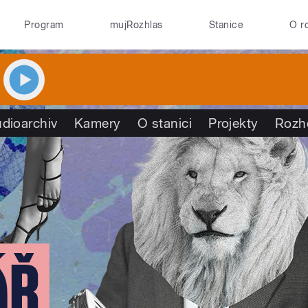
Program
mujRozhlas
Stanice
O r
dioarchiv
Kamery
O stanici
Projekty
Rozh