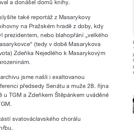
ával a donášel domů knihy.
slyšíte také reportáž z Masarykovy
nihovny na Pražském hradě z doby, kdy
yl prezidentem, nebo blahopřání „velkého
asarykovce“ (tedy v době Masarykova
ivota) Zdeňka Nejedlého k Masarykovým
arozeninám.
 archivu jsme našli i exaltovanou
eferenci předsedy Senátu a muže 28. října
ěvě u TGM a Zdeňkem Štěpánkem uváděné
 TGM.
částí svatováclavského chorálu
hřbu.