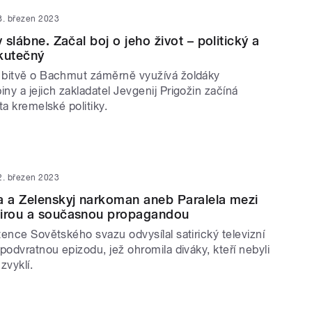
8. březen 2023
v slábne. Začal boj o jeho život – politický a
kutečný
 bitvě o Bachmut záměrně využívá žoldáky
y a jejich zakladatel Jevgenij Prigožin začíná
ta kremelské politiky.
2. březen 2023
a a Zelenskyj narkoman aneb Paralela mezi
tirou a současnou propagandou
ence Sovětského svazu odvysílal satirický televizní
podvratnou epizodu, jež ohromila diváky, kteří nebyli
zvyklí.