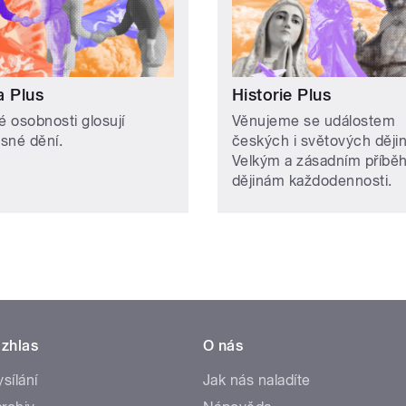
a Plus
Historie Plus
 osobnosti glosují
Věnujeme se událostem
sné dění.
českých i světových dějin
Velkým a zásadním příbě
dějinám každodennosti.
zhlas
O nás
ysílání
Jak nás naladíte