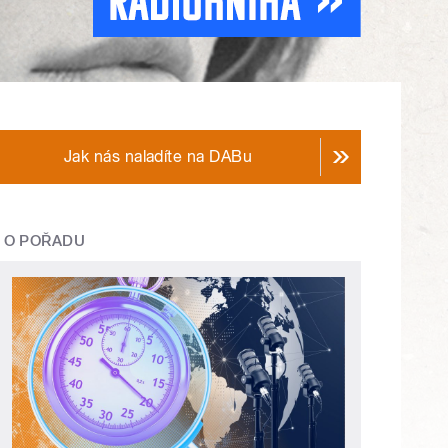
Jak nás naladíte na DABu
O POŘADU