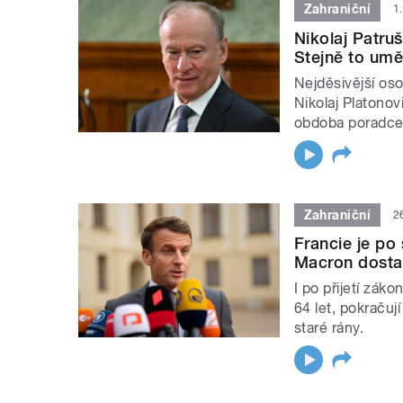
Zahraniční
1
Nikolaj Patruš
Stejně to umě
Nejděsivější os
Nikolaj Platonov
obdoba poradce
Zahraniční
2
Francie je po
Macron dostal
I po přijetí zá
64 let, pokračuj
staré rány.