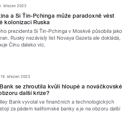
5. březen 2023
tina a Si Ťin-Pchinga může paradoxně vést
é kolonizaci Ruska
ho prezidenta Si Ťin-Pchinga v Moskvě působila jako
tran. Ruský nezávislý list Novaya Gazeta ale dokládá,
uje Čínu daleko víc.
19. březen 2023
y Bank se zhroutila kvůli hloupé a nováčkovské
obzoru další krize?
lley Bank vyvolal ve finančních a technologických
stojí za pádem kalifornské banky a je na obzoru další