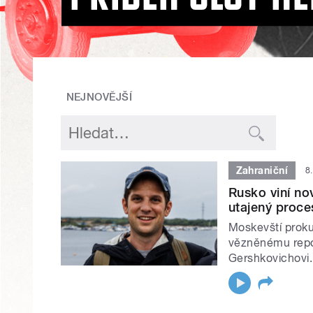
NEJNOVĚJŠÍ
Zahraniční
8
Rusko viní no
utajený proces
Moskevští prokur
vězněnému repor
Gershkovichovi