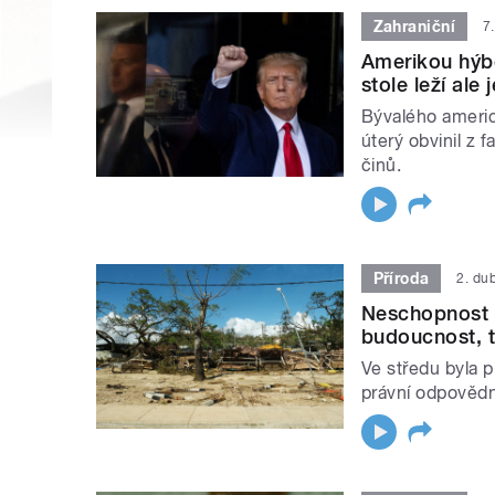
Zahraniční
7
Amerikou hýbe
stole leží ale 
Bývalého ameri
úterý obvinil z
činů.
Příroda
2. du
Neschopnost s
budoucnost, t
Ve středu byla p
právní odpovědno