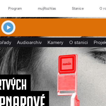
Program
mujRozhlas
Stanice
O r
ořady
Audioarchiv
Kamery
O stanici
Proje