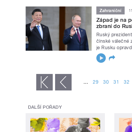
Zahraniční
1
Západ je na 
zbraní do Ru
Ruský prezident 
čínské válečné z
je Rusku opravd
STRÁNKY
…
29
30
31
32
« první
‹ předchozí
DALŠÍ POŘADY