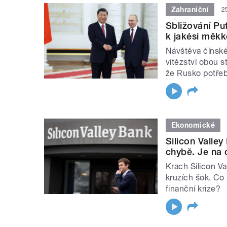
Zahraniční
2
Sbližování Pu
k jakési měkk
Návštěva čínské
vítězství obou s
že Rusko potřeb
Ekonomické
Silicon Valle
chybě. Je na 
Krach Silicon Va
kruzích šok. Co 
finanční krize?