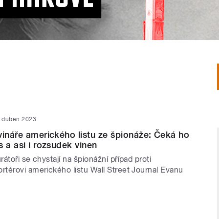
. duben 2023
vináře amerického listu ze špionáže: Čeká ho
 a asi i rozsudek vinen
átoři se chystají na špionážní případ proti
térovi amerického listu Wall Street Journal Evanu
.