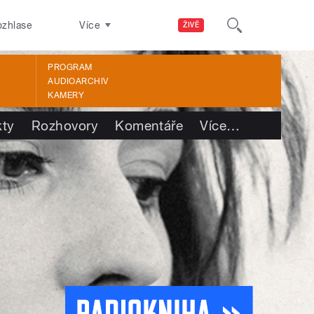
ozhlase
Více
ŽIVĚ
PROGRAM
AUDIOARCHIV
KAMERY
kty
Rozhovory
Komentáře
Více
…