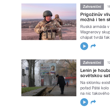
Zahraniční
1
Prigožinův vli
možná i ten s
Ruská armáda v
Wagnerovy skupin
chápat tvrdá fak
Zahraniční
1
Lenin je houb
sovětskou sa
Na sklonku exist
pořad Páté kolo 
na nic takového 