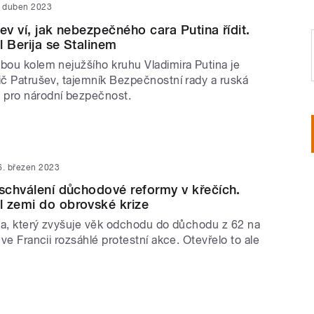
. duben 2023
ev ví, jak nebezpečného cara Putina řídit.
l Berija se Stalinem
obou kolem nejužšího kruhu Vladimira Putina je
ič Patrušev, tajemník Bezpečnostní rady a ruská
 pro národní bezpečnost.
6. březen 2023
 schválení důchodové reformy v křečích.
 zemi do obrovské krize
kona, který zvyšuje věk odchodu do důchodu z 62 na
í ve Francii rozsáhlé protestní akce. Otevřelo to ale