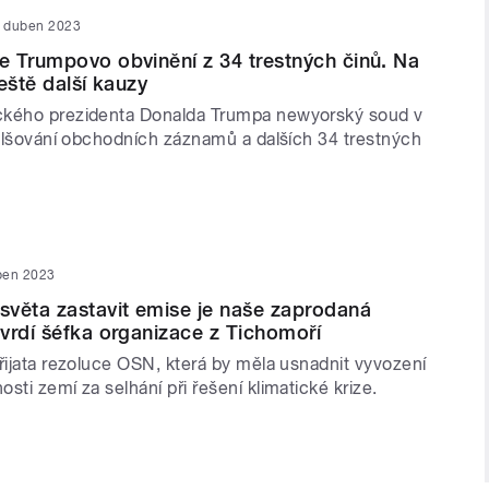
. duben 2023
 Trumpovo obvinění z 34 trestných činů. Na
ještě další kauzy
ckého prezidenta Donalda Trumpa newyorský soud v
 falšování obchodních záznamů a dalších 34 trestných
ben 2023
věta zastavit emise je naše zaprodaná
vrdí šéfka organizace z Tichomoří
řijata rezoluce OSN, která by měla usnadnit vyvození
sti zemí za selhání při řešení klimatické krize.