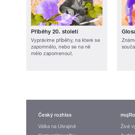
Příběhy 20. století
Glos
Vyprávíme příběhy, na které se
Známé
zapomnělo, nebo se na ně
souča
mělo zapomenout.
Český rozhlas
mujRo
Válka na Ukrajině
Živé v