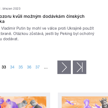
1. březen 2023
pozoru kvůli možným dodávkám čínských
ska
Vladimir Putin by mohl ve válce proti Ukrajině použít
braně. Otázkou zůstává, jestli by Peking byl ochotný
u dodávat.
33
34
35
36
37
…
následující ›
poslední »