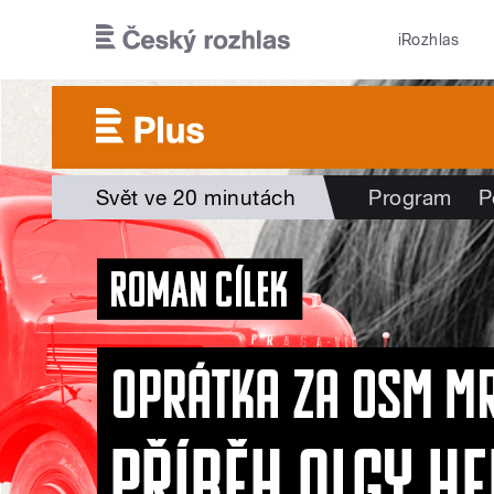
Přejít k hlavnímu obsahu
iRozhlas
Svět ve 20 minutách
Program
P