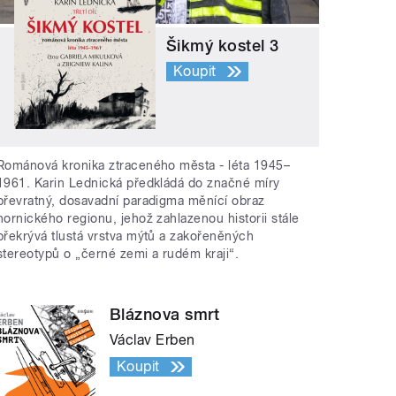
Šikmý kostel 3
Koupit
Románová kronika ztraceného města - léta 1945–
1961. Karin Lednická předkládá do značné míry
převratný, dosavadní paradigma měnící obraz
hornického regionu, jehož zahlazenou historii stále
překrývá tlustá vrstva mýtů a zakořeněných
stereotypů o „černé zemi a rudém kraji“.
Bláznova smrt
Václav Erben
Koupit