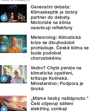
Generační debata:
Klimaskeptik je dobrý
partner do debaty.
Motoristé na klima
nasvěcují reflektory
Meteorolog: Klimatická
krize se dlouhodobě
prohlubuje. České klima se
bude podobat
chorvatskému
Vedro? Chybí peníze na
klimatická opatření,
kritizuje Kolínská.
Ministerstvo: Podpora je
široká
„Máme hezky našlápnuto.“
Češi objevují sdílení
elektřiny, vznikají