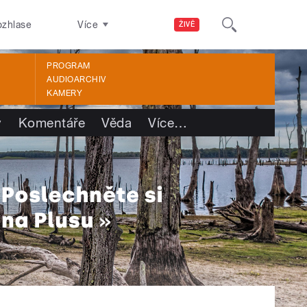
ozhlase
Více
ŽIVĚ
PROGRAM
AUDIOARCHIV
KAMERY
y
Komentáře
Věda
Více
…