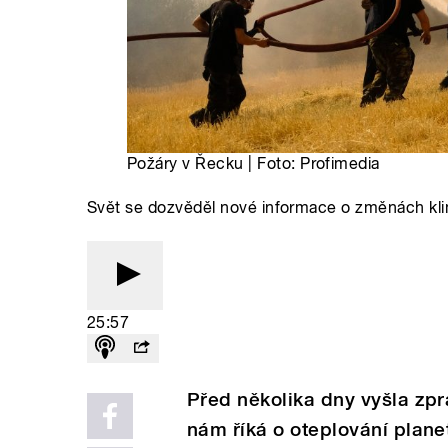
Požáry v Řecku | Foto: Profimedia
Svět se dozvěděl nové informace o změnách kl
25:57
Před několika dny vyšla zp
nám říká o oteplování planet