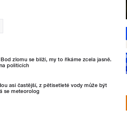
 Bod zlomu se blíží, my to říkáme zcela jasně.
na politicích
u asi častější, z pětisetleté vody může být
vá se meteorolog