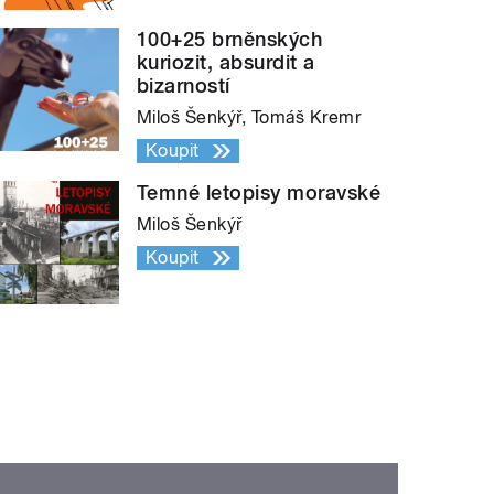
100+25 brněnských
kuriozit, absurdit a
bizarností
Miloš Šenkýř, Tomáš Kremr
Koupit
Temné letopisy moravské
Miloš Šenkýř
Koupit