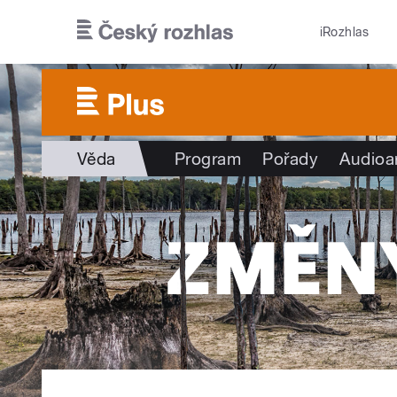
Přejít k hlavnímu obsahu
iRozhlas
Věda
Program
Pořady
Audioa