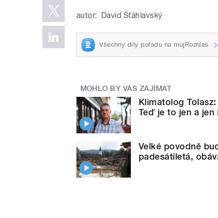
autor:
David Šťáhlavský
Všechny díly pořadu na mujRozhlas
MOHLO BY VÁS ZAJÍMAT
Klimatolog Tolasz:
Teď je to jen a jen 
Velké povodně budo
padesátiletá, obá