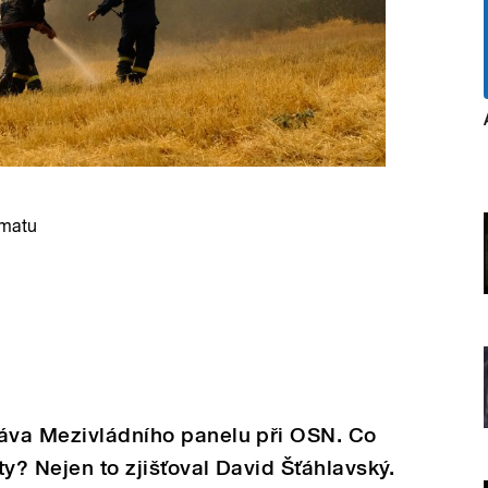
imatu
ráva Mezivládního panelu při OSN. Co
y? Nejen to zjišťoval David Šťáhlavský.