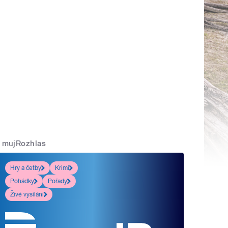
mujRozhlas
Hry a četby
Krimi
Pohádky
Pořady
Živé vysílání