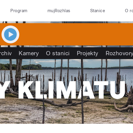
Program
mujRozhlas
Stanice
O r
rchiv
Kamery
O stanici
Projekty
Rozhovor