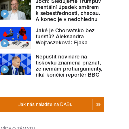
Joch: Sledujeme Trumpův
mentální úpadek směrem
k sebestřednosti, chaosu.
A konec je v nedohlednu
Jaké je Chorvatsko bez
turistů? Aleksandra
Wojtaszeková: Fjaka
Nepustit novináře na
tiskovku znamená přiznat,
že nemám protiargumenty,
říká končící reportér BBC
Jak nás naladíte na DABu
VÍCE O TÉMATU