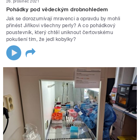
26. prosinec 2021
Pohádky pod vědeckým drobnohledem
Jak se dorozumívají mravenci a opravdu by mohli
přinést Jiříkovi všechny perly? A co pohádkový
poustevník, který chtěl uniknout čertovskému
pokušení tím, že jedl kobylky?