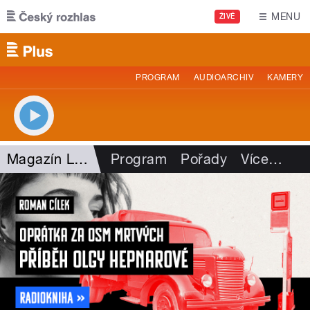
Přejít k hlavnímu obsahu
MENU
ŽIVĚ
PROGRAM
AUDIOARCHIV
KAMERY
Magazín Leonardo
Program
Pořady
Více
…