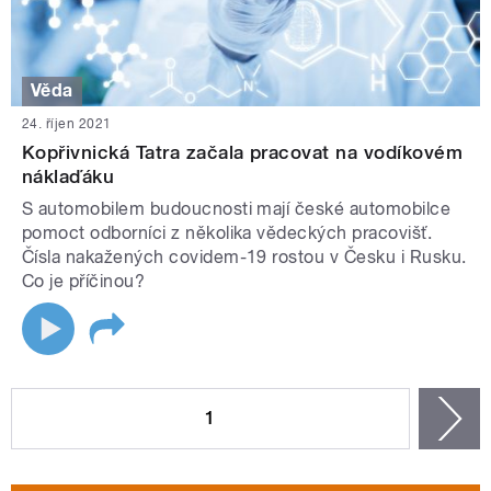
Věda
24. říjen 2021
Kopřivnická Tatra začala pracovat na vodíkovém
náklaďáku
S automobilem budoucnosti mají české automobilce
pomoct odborníci z několika vědeckých pracovišť.
Čísla nakažených covidem-19 rostou v Česku i Rusku.
Co je příčinou?
STRÁNKY
1
n