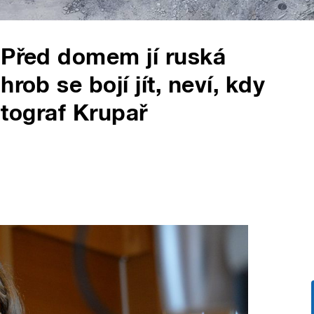
 Před domem jí ruská
rob se bojí jít, neví, kdy
fotograf Krupař