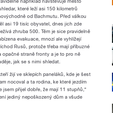
ravidelně například navštěvuje město
uhledar, které leží asi 150 kilometrů
ihovýchodně od Bachmutu. Před válkou
ěl asi 19 tisíc obyvatel, dnes jich zde
řežívá zhruba 500. Těm je sice pravidelně
abízena evakuace, mnozí ale vyhlížejí
říchod Rusů, protože třeba mají příbuzné
a opačné straně fronty a je to pro ně
aděje, jak se s nimi shledat.
kteří žijí ve sklepích paneláků, kde je šest
m nocoval a ta rodina, ke které jezdím
e jsem přijel dobře, že mají 11 stupňů,“
není jediný nepoškozený dům a všude