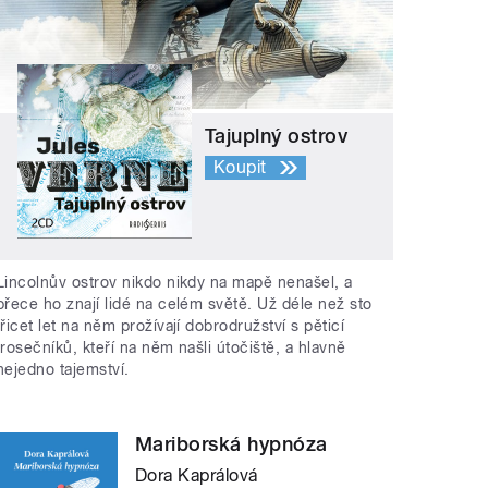
Tajuplný ostrov
Koupit
Lincolnův ostrov nikdo nikdy na mapě nenašel, a
přece ho znají lidé na celém světě. Už déle než sto
třicet let na něm prožívají dobrodružství s pěticí
trosečníků, kteří na něm našli útočiště, a hlavně
nejedno tajemství.
Mariborská hypnóza
Dora Kaprálová