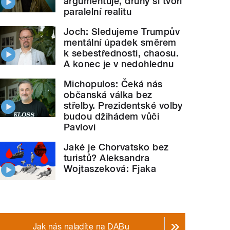
argumentuje, druhý si tvoří
paralelní realitu
Joch: Sledujeme Trumpův
mentální úpadek směrem
k sebestřednosti, chaosu.
A konec je v nedohlednu
Michopulos: Čeká nás
občanská válka bez
střelby. Prezidentské volby
budou džihádem vůči
Pavlovi
Jaké je Chorvatsko bez
turistů? Aleksandra
Wojtaszeková: Fjaka
Jak nás naladíte na DABu