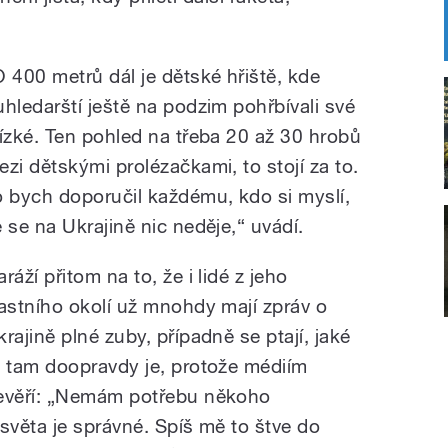
O 400 metrů dál je dětské hřiště, kde
uhledarští ještě na podzim pohřbívali své
lízké. Ten pohled na třeba 20 až 30 hrobů
ezi dětskými prolézačkami, to stojí za to.
o bych doporučil každému, kdo si myslí,
e se na Ukrajině nic neděje,“ uvádí.
ráží přitom na to, že i lidé z jeho
lastního okolí už mnohdy mají zpráv o
krajině plné zuby, případně se ptají, jaké
o tam doopravdy je, protože médiím
evěří: „Nemám potřebu někoho
světa je správné. Spíš mě to štve do