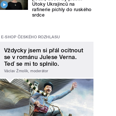
Útoky Ukrajinců na
rafinerie píchly do ruského
srdce
E-SHOP ČESKÉHO ROZHLASU
Vždycky jsem si přál ocitnout
se v románu Julese Verna.
Teď se mi to splnilo.
Václav Žmolík, moderátor