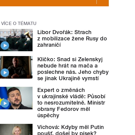
VÍCE O TÉMATU
Libor Dvořák: Strach
z mobilizace žene Rusy do
zahraničí
Kličko: Snad si Zelenskyj
nebude hrát na mača a
poslechne nás. Jeho chyby
se jinak Ukrajině vymstí
Expert o změnách
v ukrajinské vládě: Působí
to nesrozumitelně. Ministr
obrany Fedorov měl
úspěchy
Víchová: Kdyby měl Putin
poušť, došel by písek?