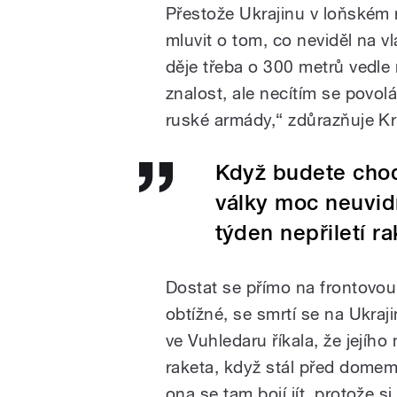
Přestože Ukrajinu v loňském 
mluvit o tom, co neviděl na v
děje třeba o 300 metrů vedl
znalost, ale necítím se povo
ruské armády,“ zdůrazňuje Kr
Když budete chod
války moc neuvid
týden nepřiletí ra
Dostat se přímo na frontovou 
obtížné, se smrtí se na Ukraj
ve Vuhledaru říkala, že jejíh
raketa, když stál před domem
ona se tam bojí jít, protože si 