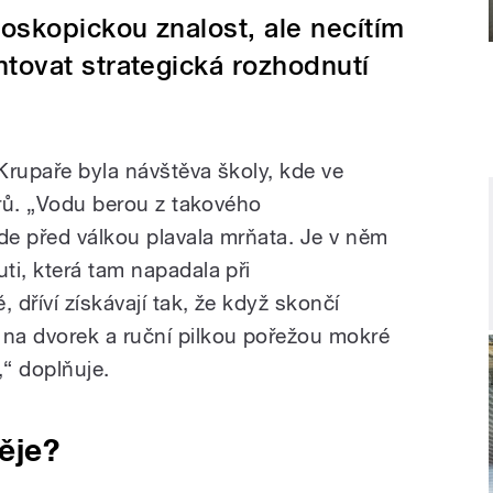
skopickou znalost, ale necítím
tovat strategická rozhodnutí
Krupaře byla návštěva školy, kde ve
orů. „Vodu berou z takového
e před válkou plavala mrňata. Je v něm
ti, která tam napadala při
 dříví získávají tak, že když skončí
na dvorek a ruční pilkou pořežou mokré
,“ doplňuje.
ěje?