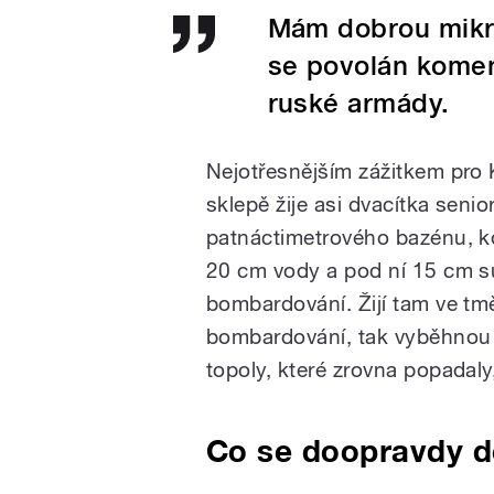
Mám dobrou mikro
se povolán komen
ruské armády.
Nejotřesnějším zážitkem pro 
sklepě žije asi dvacítka seni
patnáctimetrového bazénu, kd
20 cm vody a pod ní 15 cm su
bombardování. Žijí tam ve tmě,
bombardování, tak vyběhnou 
topoly, které zrovna popadaly
Co se doopravdy d