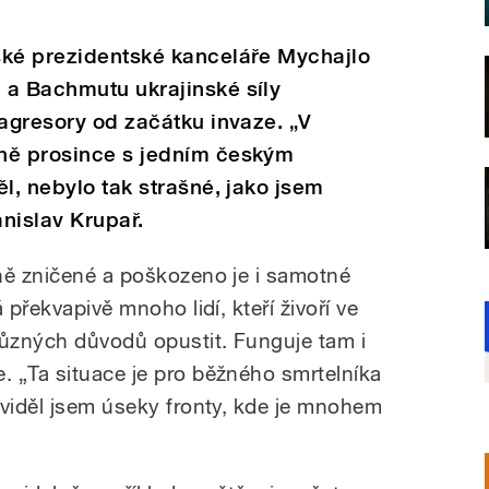
ské prezidentské kanceláře Mychajlo
 a Bachmutu ukrajinské síly
 agresory od začátku invaze. „V
ně prosince s jedním českým
l, nebylo tak strašné, jako jsem
anislav Krupař.
ně zničené a poškozeno je i samotné
 překvapivě mnoho lidí, kteří živoří ve
různých důvodů opustit. Funguje tam i
 „Ta situace je pro běžného smrtelníka
 viděl jsem úseky fronty, kde je mnohem