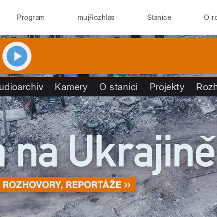
Program
mujRozhlas
Stanice
O r
udioarchiv
Kamery
O stanici
Projekty
Rozh