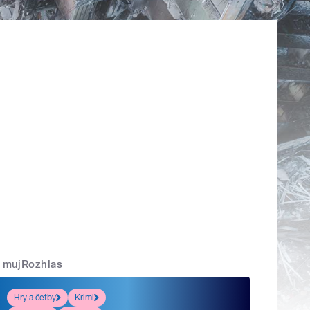
mujRozhlas
Hry a četby
Krimi