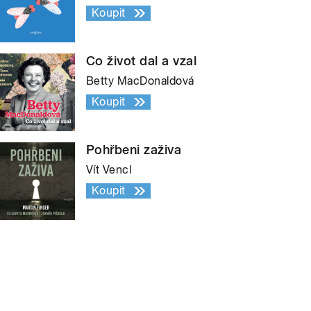
Koupit
Co život dal a vzal
Betty MacDonaldová
Koupit
Pohřbeni zaživa
Vít Vencl
Koupit