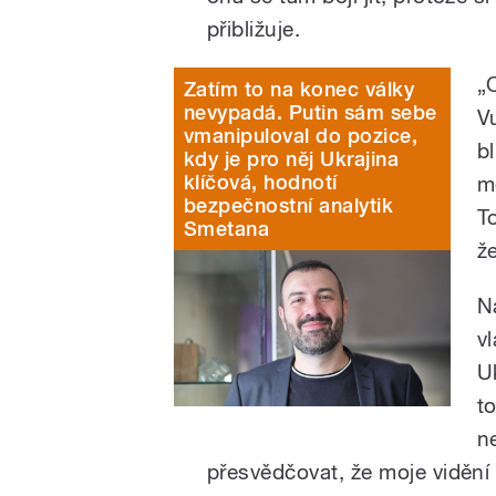
přibližuje.
„
Zatím to na konec války
nevypadá. Putin sám sebe
V
vmanipuloval do pozice,
b
kdy je pro něj Ukrajina
klíčová, hodnotí
m
bezpečnostní analytik
T
Smetana
ž
Na
v
U
t
n
přesvědčovat, že moje vidění 