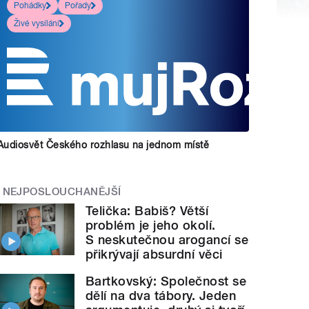
Pohádky
Pořady
Živé vysílání
Audiosvět Českého rozhlasu na jednom místě
NEJPOSLOUCHANĚJŠÍ
Telička: Babiš? Větší
problém je jeho okolí.
S neskutečnou arogancí se
přikrývají absurdní věci
Bartkovský: Společnost se
dělí na dva tábory. Jeden