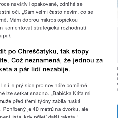
roce navštívil opakovaně, zdráhá se
lastní oči. „Sám velmi často nevím, co se
e mě. Mám dobrou mikroskopickou
lán komentovat strategická rozhodnutí
upař.
it po Chreščatyku, tak stopy
íte. Což neznamená, že jednou za
keta a pár lidí nezabije.
linii je prý sice pro novináře poměrně
ině lze setkat snadno. „Babička Káťa mi
o muže před třemi týdny zabila ruská
. Pohřbený je 40 metrů na dvorku, ale
není jistá, kdy přiletí další raketa,“