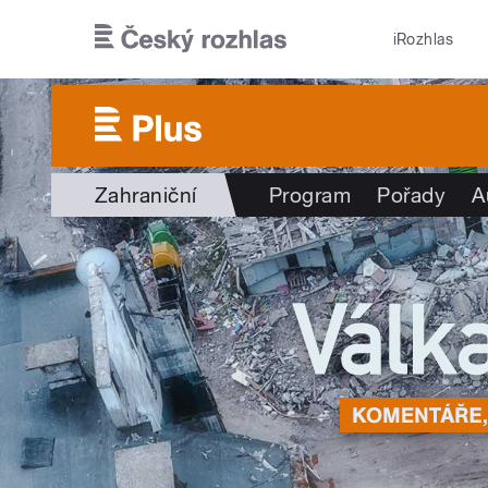
Přejít k hlavnímu obsahu
iRozhlas
Zahraniční
Program
Pořady
A