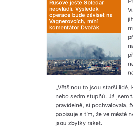
P
Rusové ještě Soledar
neovládli. Výsledek
V
operace bude záviset na
j
Vagnerovcích, míní
komentátor Dvořák
m
p
n
p
n
n
„Většinou to jsou starší lidé, 
nebo sedm stupňů. Já jsem ta
pravidelně, si pochvalovala, ž
popisuje s tím, že ve městě 
jsou zbytky raket.