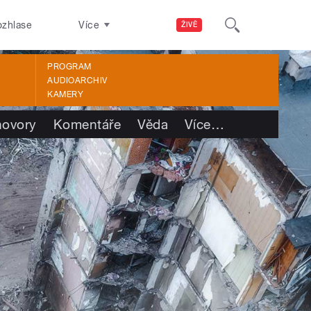
ozhlase
Více
ŽIVĚ
PROGRAM
AUDIOARCHIV
KAMERY
ovory
Komentáře
Věda
Více
…