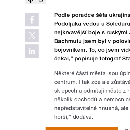
Podle poradce šéfa ukrajin
Podoljaka vedou u Soledaru
nejkrvavější boje s ruskými
Bachmutu jsem byl v polovi
bojovníkem. To, co jsem vidě
čekal,“ popisuje fotograf St
Některé části města jsou úpl
centrum. I tak zde ale zůstává
sklepech a odmítají město z 
několik obchodů a nemocnice.
nepředstavitelně hnusná, ale
horší,“ dodává.