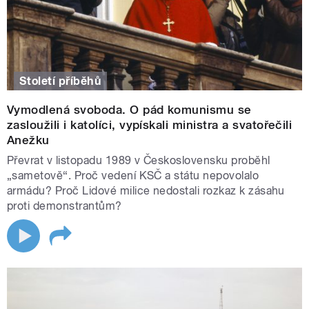
Století příběhů
Vymodlená svoboda. O pád komunismu se
zasloužili i katolíci, vypískali ministra a svatořečili
Anežku
Převrat v listopadu 1989 v Československu proběhl
„sametově“. Proč vedení KSČ a státu nepovolalo
armádu? Proč Lidové milice nedostali rozkaz k zásahu
proti demonstrantům?