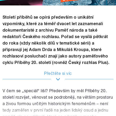
Století příběhů se opírá především o unikátní
vzpomínky, které za téměř dvacet let zaznamenali
dokumentaristé z archivu Paměť národa a také
redaktoři Českého rozhlasu. Pořad se vysílá pětkrát
do roka (vždy několik dílů v tematické sérii) a
připravují jej Adam Drda a Mikuláš Kroupa, které
rozhlasoví posluchači znají jako autory paměťového
cyklu Příběhy 20. století (rovněž Český rozhlas Plus).
Přečtěte si víc
V čem se „speciál“ liší? Především by měl Příběhy 20.
století rozvíjet, věnovat se podrobněji, na větším prostoru
a živou formou určitým historickým fenoménům – není
tedy zaměřen v první řadě na jeden lidský osud a jednu