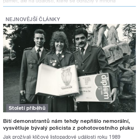
paměť, ale na události, které se odrazily v mnoha
životech.
NEJNOVĚJŠÍ ČLÁNKY
Století příběhů se soustředí na témata, která ukazují, co
se ve 20. století české společnosti přihodilo, a přitom
jsou mnohdy opomíjená, zapomínaná nebo je jejich
převládající interpretace sporná.
Století příběhů
Bití demonstrantů nám tehdy nepřišlo nemorální,
vysvětluje bývalý policista z pohotovostního pluku
Jak prožívali klíčové listopadové události roku 1989