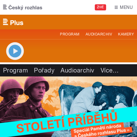
Přejít k hlavnímu obsahu
MENU
ŽIVĚ
PROGRAM
AUDIOARCHIV
KAMERY
Program
Pořady
Audioarchiv
Více
…