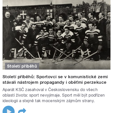
Století příběhů
Století příběhů: Sportovci se v komunistické zemi
stávali nástrojem propagandy i oběťmi perzekuce
Aparát KSČ zasahoval v Československu do všech
oblastí života: sport nevyjímaje. Sport měl být podřízen
ideologii a stejně tak mocenským zájmům strany.