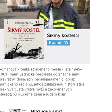
Šikmý kostel 3
Koupit
Románová kronika ztraceného města - léta 1945–
1961. Karin Lednická předkládá do značné míry
převratný, dosavadní paradigma měnící obraz
hornického regionu, jehož zahlazenou historii stále
překrývá tlustá vrstva mýtů a zakořeněných
stereotypů o „černé zemi a rudém kraji“.
Bláznova smrt