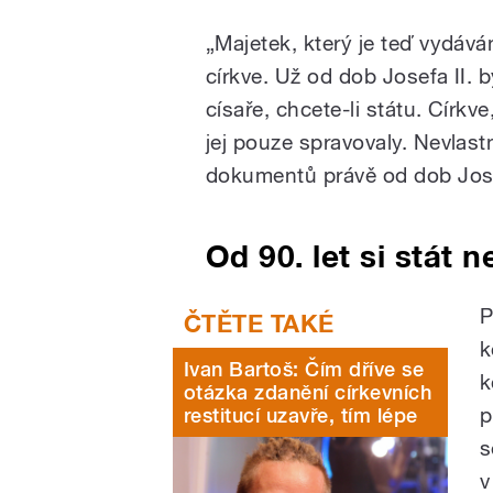
„Majetek, který je teď vydáv
církve. Už od dob Josefa II. b
císaře, chcete-li státu. Církv
jej pouze spravovaly. Nevlastni
dokumentů právě od dob Jose
Od 90. let si stát n
P
k
Ivan Bartoš: Čím dříve se
k
otázka zdanění církevních
p
restitucí uzavře, tím lépe
s
v