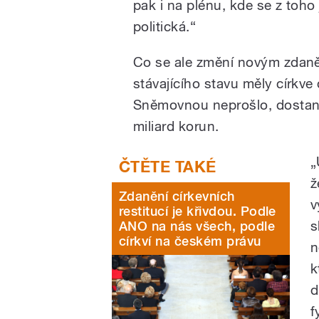
pak i na plénu, kde se z toho
politická.“
Co se ale změní novým zdaně
stávajícího stavu měly církv
Sněmovnou neprošlo, dostan
miliard korun.
„
ž
Zdanění církevních
v
restitucí je křivdou. Podle
s
ANO na nás všech, podle
církví na českém právu
n
k
d
f