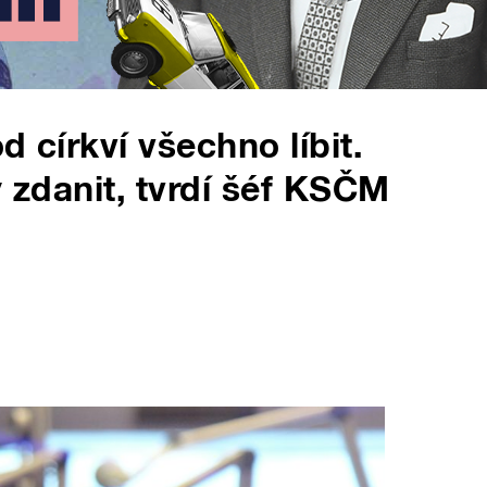
d církví všechno líbit.
y zdanit, tvrdí šéf KSČM