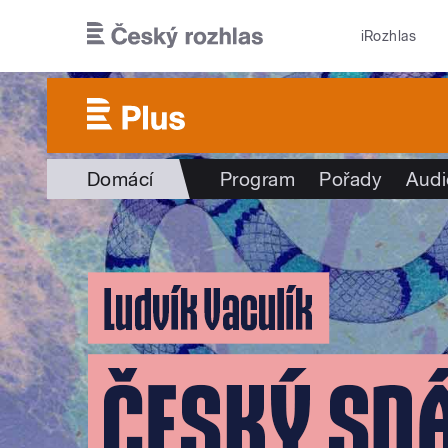
Přejít k hlavnímu obsahu
iRozhlas
Domácí
Program
Pořady
Audi