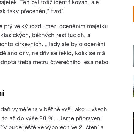
ajetek. Ten byl totiž identifikován, ale
ak taky přeceněn,“ tvrdí.
e prý velký rozdíl mezi oceněním majetku
 klasických, běžných restitucích, a
ěchto církevních. „Tady ale bylo ocenění
děláno dřív, nejdřív se řeklo, kolik se má
odnota třeba metru čtverečního lesa nebo
í
 daň vyměřena v běžné výši jako u všech
a to až do výše 20 %. „Jsme připraveni
ív bude ještě ve výborech ve 2. čtení a