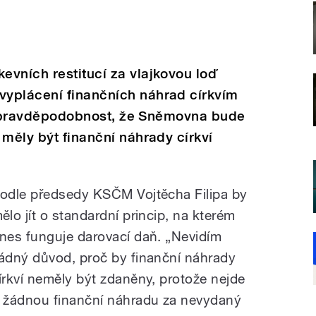
vních restitucí za vlajkovou loď
yplácení finančních náhrad církvím
lká pravděpodobnost, že Sněmovna bude
 měly být finanční náhrady církví
odle předsedy KSČM Vojtěcha Filipa by
ělo jít o standardní princip, na kterém
nes funguje darovací daň. „Nevidím
ádný důvod, proč by finanční náhrady
írkví neměly být zdaněny, protože nejde
 žádnou finanční náhradu za nevydaný