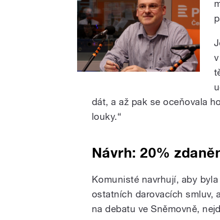
m
p
J
v
t
u
dát, a až pak se oceňovala h
louky.“
Návrh: 20% zdaněn
Komunisté navrhují, aby byla
ostatních darovacích smluv, 
na debatu ve Sněmovně, nejdř