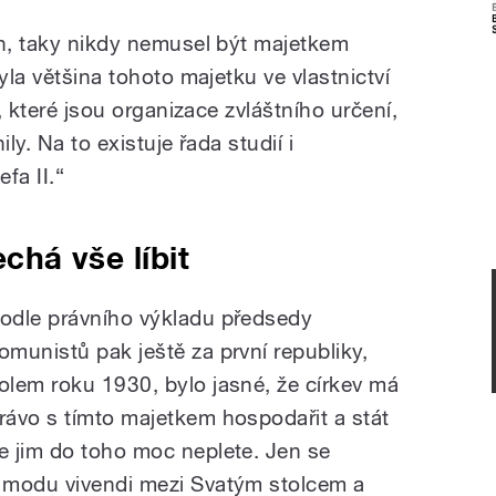
án, taky nikdy nemusel být majetkem
yla většina tohoto majetku ve vlastnictví
e, které jsou organizace zvláštního určení,
ly. Na to existuje řada studií i
fa II.“
echá vše líbit
odle právního výkladu předsedy
omunistů pak ještě za první republiky,
olem roku 1930, bylo jasné, že církev má
rávo s tímto majetkem hospodařit a stát
e jim do toho moc neplete. Jen se
 modu vivendi mezi Svatým stolcem a