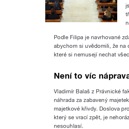
j
t
n
Podle Filipa je navrhované zd
abychom si uvědomili, že na 
které si nemusejí nechat vše
Není to víc náprav
Vladimír Balaš z Právnické fak
náhrada za zabavený majetek
majetkové křivdy. Doslova pro
který se vrací zpět, je nehorá
nesouhlasí.