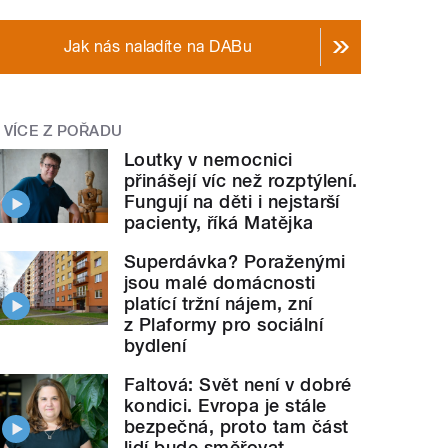
Jak nás naladíte na DABu
VÍCE Z POŘADU
Loutky v nemocnici
přinášejí víc než rozptýlení.
Fungují na děti i nejstarší
pacienty, říká Matějka
Superdávka? Poraženými
jsou malé domácnosti
platící tržní nájem, zní
z Plaformy pro sociální
bydlení
Faltová: Svět není v dobré
kondici. Evropa je stále
bezpečná, proto tam část
lidí bude směřovat