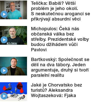
Telička: Babiš? Větší
problém je jeho okolí.
S neskutečnou arogancí se
přikrývají absurdní věci
Michopulos: Čeká nás
občanská válka bez
střelby. Prezidentské volby
budou džihádem vůči
Pavlovi
Bartkovský: Společnost se
dělí na dva tábory. Jeden
argumentuje, druhý si tvoří
paralelní realitu
Jaké je Chorvatsko bez
turistů? Aleksandra
Wojtaszeková: Fjaka