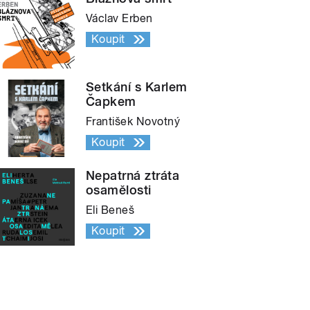
Václav Erben
Koupit
Setkání s Karlem
Čapkem
František Novotný
Koupit
Nepatrná ztráta
osamělosti
Eli Beneš
Koupit