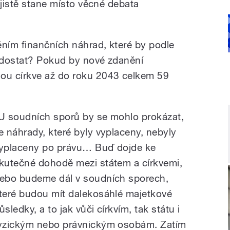
 jistě stane místo věcné debata
ním finančních náhrad, které by podle
e dostat? Pokud by nové zdanění
ou církve až do roku 2043 celkem 59
U soudních sporů by se mohlo prokázat,
e náhrady, které byly vyplaceny, nebyly
yplaceny po právu… Buď dojde ke
kutečné dohodě mezi státem a církvemi,
ebo budeme dál v soudních sporech,
teré budou mít dalekosáhlé majetkové
ůsledky, a to jak vůči církvím, tak státu i
yzickým nebo právnickým osobám. Zatím