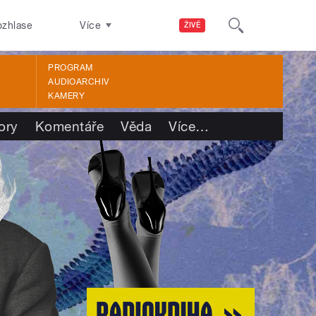
ozhlase
Více
ŽIVĚ
PROGRAM
AUDIOARCHIV
KAMERY
ory
Komentáře
Věda
Více
…