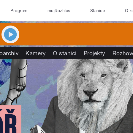
Program
mujRozhlas
Stanice
O r
oarchiv
Kamery
O stanici
Projekty
Rozhov