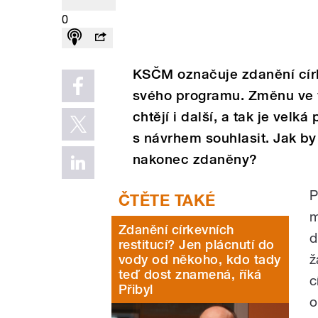
0
KSČM označuje zdanění círke
svého programu. Změnu ve v
chtějí i další, a tak je ve
s návrhem souhlasit. Jak by
nakonec zdaněny?
P
m
Zdanění církevních
d
restitucí? Jen plácnutí do
ž
vody od někoho, kdo tady
teď dost znamená, říká
c
Přibyl
o