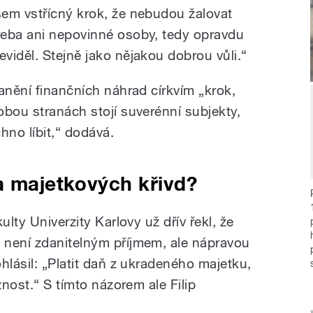
sem vstřícný krok, že nebudou žalovat
řeba ani nepovinné osoby, tedy opravdu
eviděl. Stejně jako nějakou dobrou vůli.“
anění finančních náhrad církvím „krok,
obou stranách stojí suverénní subjekty,
chno líbit,“ dodává.
a majetkových křivd?
ulty Univerzity Karlovy už dřív řekl, že
 není zdanitelným příjmem, ale nápravou
hlásil: „Platit daň z ukradeného majetku,
znost.
“
S tímto názorem ale Filip