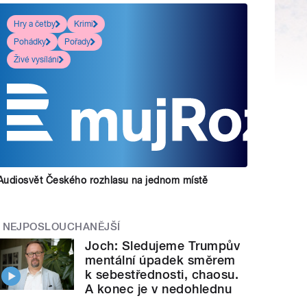
Hry a četby
Krimi
Pohádky
Pořady
Živé vysílání
Audiosvět Českého rozhlasu na jednom místě
NEJPOSLOUCHANĚJŠÍ
Joch: Sledujeme Trumpův
mentální úpadek směrem
k sebestřednosti, chaosu.
A konec je v nedohlednu