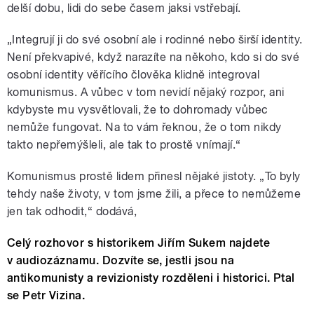
delší dobu, lidi do sebe časem jaksi vstřebají.
„Integrují ji do své osobní ale i rodinné nebo širší identity.
Není překvapivé, když narazíte na někoho, kdo si do své
osobní identity věřícího člověka klidně integroval
komunismus. A vůbec v tom nevidí nějaký rozpor, ani
kdybyste mu vysvětlovali, že to dohromady vůbec
nemůže fungovat. Na to vám řeknou, že o tom nikdy
takto nepřemýšleli, ale tak to prostě vnímají.“
Komunismus prostě lidem přinesl nějaké jistoty. „To byly
tehdy naše životy, v tom jsme žili, a přece to nemůžeme
jen tak odhodit,“ dodává,
Celý rozhovor s historikem Jiřím Sukem najdete
v audiozáznamu. Dozvíte se,
jestli jsou na
antikomunisty a revizionisty rozděleni i historici.
Ptal
se Petr Vizina.