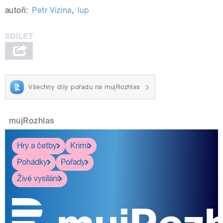
autoři:
Petr Vizina
,
lup
Všechny díly pořadu na mujRozhlas
mujRozhlas
Hry a četby
Krimi
Pohádky
Pořady
Živé vysílání