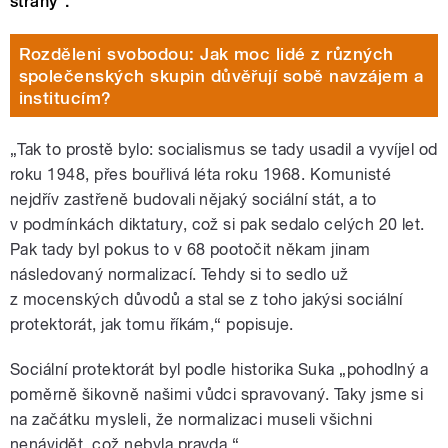
strany“.
Rozděleni svobodou: Jak moc lidé z různých
společenských skupin důvěřují sobě navzájem a
institucím?
„Tak to prostě bylo: socialismus se tady usadil a vyvíjel od
roku 1948, přes bouřlivá léta roku 1968. Komunisté
nejdřív zastřeně budovali nějaký sociální stát, a to
v podmínkách diktatury, což si pak sedalo celých 20 let.
Pak tady byl pokus to v 68 pootočit někam jinam
následovaný normalizací. Tehdy si to sedlo už
z mocenských důvodů a stal se z toho jakýsi sociální
protektorát, jak tomu říkám,“ popisuje.
Sociální protektorát byl podle historika Suka „pohodlný a
poměrně šikovně našimi vůdci spravovaný. Taky jsme si
na začátku mysleli, že normalizaci museli všichni
nenávidět, což nebyla pravda.“