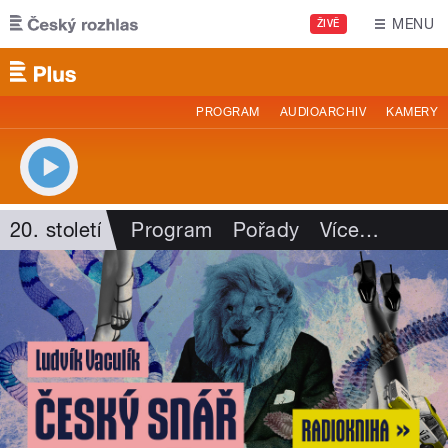
Přejít k hlavnímu obsahu
MENU
ŽIVĚ
PROGRAM
AUDIOARCHIV
KAMERY
20. století
Program
Pořady
Více
…