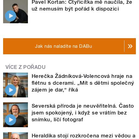
Pavel Kortan: Čtyřicítka mě naučila, že
už nemusím být pořád k dispozici
Jak nás naladíte na DABu
VÍCE Z POŘADU
Herečka Žádníková-Volencová hraje na
flétnu s dcerami. „Mít s dětmi společný
zájem je dar,“ říká
Severská příroda je neuvěřitelná. Často
jsem spokojený, i když se vrátím bez
snímku, líčí fotograf
Heraldika stojí rozkročena mezi vědou a