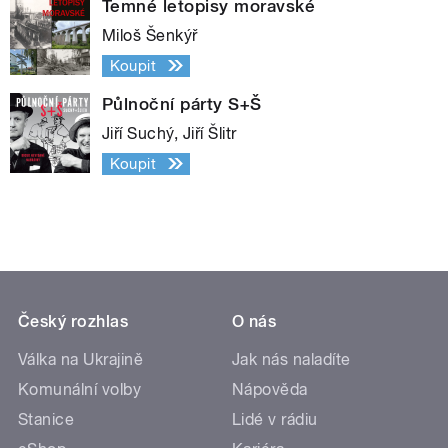
Temné letopisy moravské
Miloš Šenkýř
Koupit
Půlnoční párty S+Š
Jiří Suchý, Jiří Šlitr
Koupit
Český rozhlas
O nás
Válka na Ukrajině
Jak nás naladíte
Komunální volby
Nápověda
Stanice
Lidé v rádiu