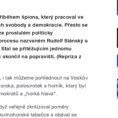
říběhem špiona, který pracoval ve
ch svobody a demokracie. Přesto se
ze proslulém politicky
rocesu nazvaném Rudolf Slánský a
í. Stal se přitěžujícím jednomu
 skončil na popravišti. (Repríza z
u, i tak můžeme pohlédnout na Voskův
rska, polosirotek a horník, který byl
mokratů a „horká hlava“.
dyž veřejně zkritizoval poměry
 kutnohorské tabačce a obával se