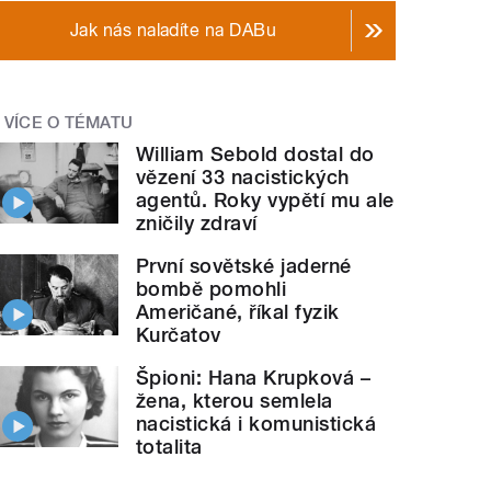
Jak nás naladíte na DABu
VÍCE O TÉMATU
William Sebold dostal do
vězení 33 nacistických
agentů. Roky vypětí mu ale
zničily zdraví
První sovětské jaderné
bombě pomohli
Američané, říkal fyzik
Kurčatov
Špioni: Hana Krupková –
žena, kterou semlela
nacistická i komunistická
totalita