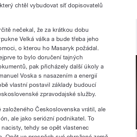
terý chtěl vybudovat síť dopisovatelů
rčitě nečekal, že za krátkou dobu
ypukne Velká válka a bude třeba jeho
omoci, o kterou ho Masaryk požádal.
ejprve to bylo doručení tajných
okumentů, pak přicházely další úkoly a
manuel Voska s nasazením a energií
obě vlastní postavil základy budoucí
eskoslovenské zpravodajské služby.
 založeného Československa vrátil, ale
ión, ale jako seriózní podnikatel. To
 nacisty, tehdy se opět vlastenec
e. Opět ve prospěch své ohrožené země