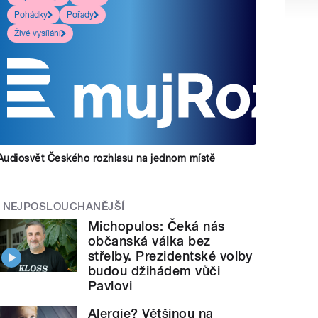
Pohádky
Pořady
Živé vysílání
Audiosvět Českého rozhlasu na jednom místě
NEJPOSLOUCHANĚJŠÍ
Michopulos: Čeká nás
občanská válka bez
střelby. Prezidentské volby
budou džihádem vůči
Pavlovi
Alergie? Většinou na