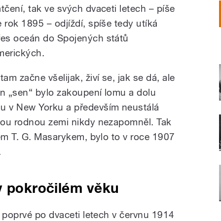
atčení, tak ve svých dvaceti letech – píše
e rok 1895 – odjíždí, spíše tedy utíká
řes oceán do Spojených států
merických.
tam začne všelijak, živí se, jak se dá, ale
en „sen“ bylo zakoupení lomu a dolu
u v New Yorku a především neustálá
vou rodnou zemi nikdy nezapomněl. Tak
rem T. G. Masarykem, bylo to v roce 1907
.
v pokročilém věku
l poprvé po dvaceti letech v červnu 1914