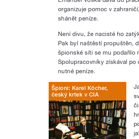
organizuje pomoc v zahraničí
shánět peníze.
Není divu, že nacisté ho zat
Pak byl naštěstí propuštěn, 
špionské síti se mu podařilo
Spolupracovníky získával po 
nutné peníze.
J
Špioni: Karel Köcher,
český krtek v CIA
s
č
hr
p
j