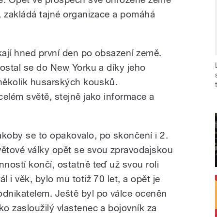
, zakládá tajné organizace a pomáhá
ýkají hned první den po obsazení země.
dostal se do New Yorku a díky jeho
 několik husarských kousků.
celém světě, stejně jako informace a
akoby se to opakovalo, po skončení i 2.
větové války opět se svou zpravodajskou
inností končí, ostatně teď už svou roli
ál i věk, bylo mu totiž 70 let, a opět je
odnikatelem. Ještě byl po válce oceněn
ako zasloužilý vlastenec a bojovník za