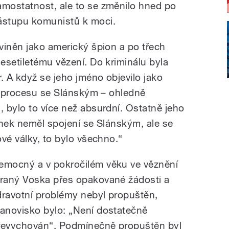
amostatnost, ale to se změnilo hned po
ástupu komunistů k moci.
viněn jako americký špion a po třech
esetiletému vězení. Do kriminálu byla
. A když se jeho jméno objevilo jako
 v procesu se Slánským – ohledně
 bylo to více než absurdní. Ostatně jeho
tínek neměl spojení se Slánským, ale se
ové války, to bylo všechno.“
emocný a v pokročilém věku ve věznění
ýraný Voska přes opakované žádosti a
dravotní problémy nebyl propuštěn,
tanovisko bylo: „Není dostatečně
řevychován“. Podmínečně propuštěn byl