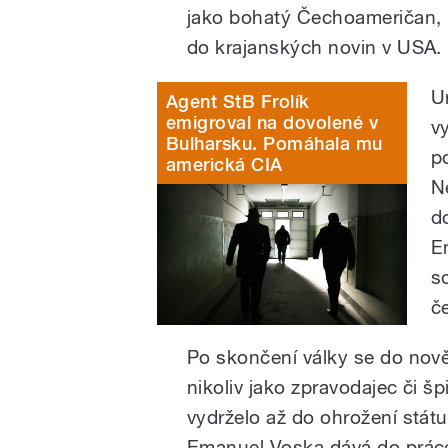
jako bohatý Čechoameričan, k
do krajanských novin v USA.
U
Agent StB Frolík
emigroval na dovolené v
v
Bulharsku. Pomáhala mu
p
americká CIA
N
d
E
s
č
Po skončení války se do nově
nikoliv jako zpravodajec či šp
vydrželo až do ohrožení státu
Emanuel Voska dává do prác