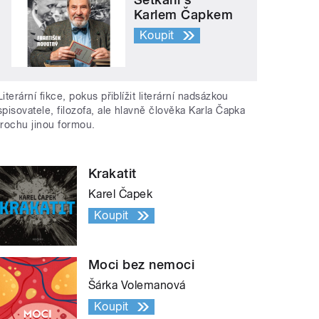
Karlem Čapkem
Koupit
Literární fikce, pokus přiblížit literární nadsázkou
spisovatele, filozofa, ale hlavně člověka Karla Čapka
trochu jinou formou.
Krakatit
Karel Čapek
Koupit
Moci bez nemoci
Šárka Volemanová
Koupit