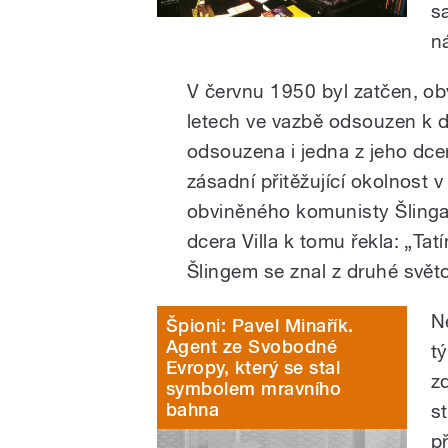
s
n
V červnu 1950 byl zatčen, ob
letech ve vazbě odsouzen k d
odsouzena i jedna z jeho dcer
zásadní přitěžující okolnost
obviněného komunisty Šlinga,
dcera Villa k tomu řekla: „Ta
Šlingem se znal z druhé svět
N
Špioni: Pavel Minařík.
Agent ze Svobodné
t
Evropy, který se stal
z
symbolem mravního
bahna
s
p