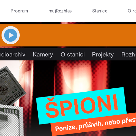
Program
mujRozhlas
Stanice
O r
dioarchiv
Kamery
O stanici
Projekty
Rozh