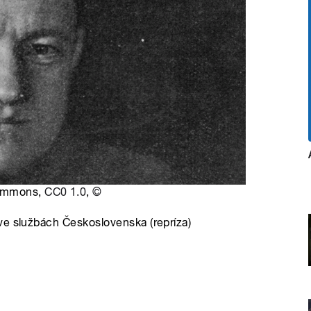
Commons,
CC0 1.0
,
©
ve službách Československa (repríza)