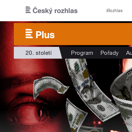
Přejít k hlavnímu obsahu
iRozhlas
20. století
Program
Pořady
Au