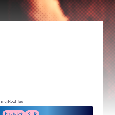
mujRozhlas
Hry a četby
Krimi