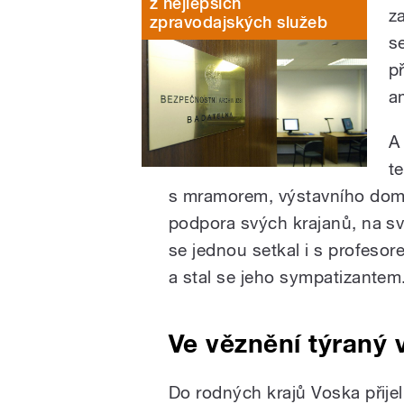
z nejlepších
z
zpravodajských služeb
s
p
a
A 
t
s mramorem, výstavního dom
podpora svých krajanů, na s
se jednou setkal i s profeso
a stal se jeho sympatizantem
Ve věznění týraný 
Do rodných krajů Voska přije