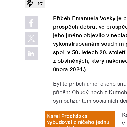
Příběh Emanuela Vosky je p
prospěch dobra, ve prospě
jeho jméno objevilo v nebla
vykonstruovaném soudním p
spol. v 50. letech 20. stolet
z obviněných, který nakonec
února 2024.)
Byl to příběh amerického sn
příběh: Chudý hoch z Kutnoho
sympatizantem sociálních de
K
Karel Procházka
vybudoval z ničeho jednu
v