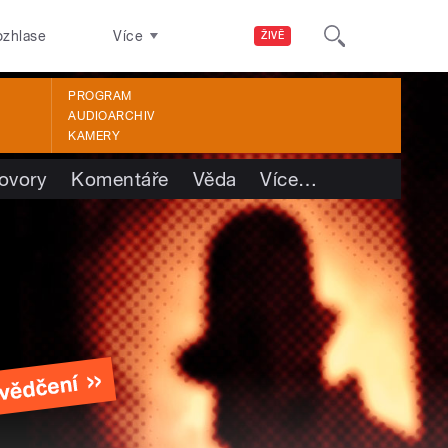
ozhlase
Více
ŽIVĚ
PROGRAM
AUDIOARCHIV
KAMERY
ovory
Komentáře
Věda
Více
…