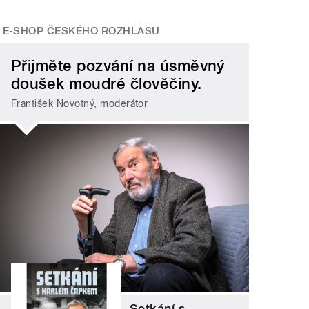
E-SHOP ČESKÉHO ROZHLASU
Přijměte pozvání na úsměvný
doušek moudré člověčiny.
František Novotný, moderátor
Setkání s