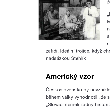
ž
„
M
n
s
s
zařídí. Ideální trojice, když c
nadsázkou Stehlík
Americký vzor
Československo by nevzniklo 
během války vyhodnotili, že 
„Slováci neměli žádný historick