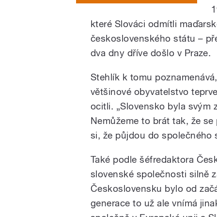
1
které Slováci odmítli maďarsk
československého státu – př
dva dny dříve došlo v Praze.
Stehlík k tomu poznamenává, ž
většinové obyvatelstvo teprve
ocitli. „Slovensko byla svým
Nemůžeme to brát tak, že se p
si, že půjdou do společného s
Také podle šéfredaktora Česk
slovenské společnosti silně 
Československu bylo od začá
generace to už ale vnímá jinak