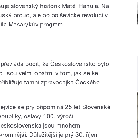
uje slovenský historik Matěj Hanula. Na
ruský proud, ale po bolševické revoluci v
ojila Masarykův program.
převládá pocit, že Československo bylo
ci jsou velmi opatrní v tom, jak se ke
 přibližuje tamní zpravodajka Českého
ejvíce se prý připomíná 25 let Slovenské
epubliky, oslavy 100. výročí
eskoslovenska jsou mnohem
kromnější. Důležitější je prý 30. říjen