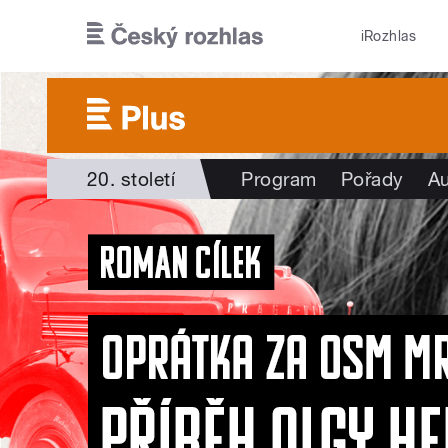
Přejít k hlavnímu obsahu
iRozhlas
20. století
Program
Pořady
Au