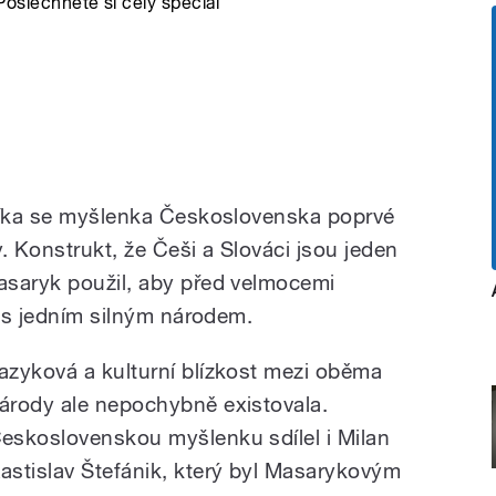
Poslechněte si celý speciál
hlíka se myšlenka Československa poprvé
y. Konstrukt, že Češi a Slováci jsou jeden
asaryk použil, aby před velmocemi
u s jedním silným národem.
azyková a kulturní blízkost mezi oběma
árody ale nepochybně existovala.
eskoslovenskou myšlenku sdílel i Milan
astislav Štefánik, který byl Masarykovým