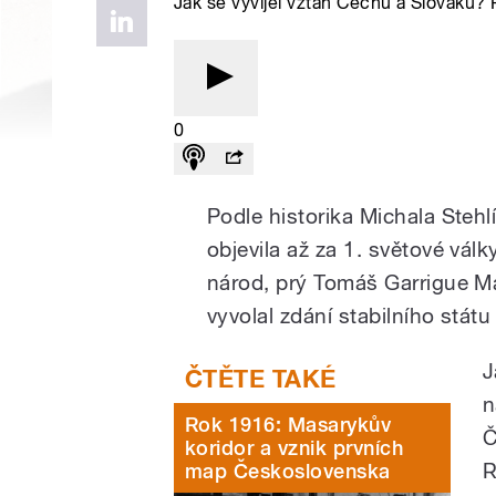
Jak se vyvíjel vztah Čechů a Slováků? 
0
Podle historika Michala Ste
objevila až za 1. světové válk
národ, prý Tomáš Garrigue M
vyvolal zdání stabilního stát
J
n
Rok 1916: Masarykův
Č
koridor a vznik prvních
R
map Československa