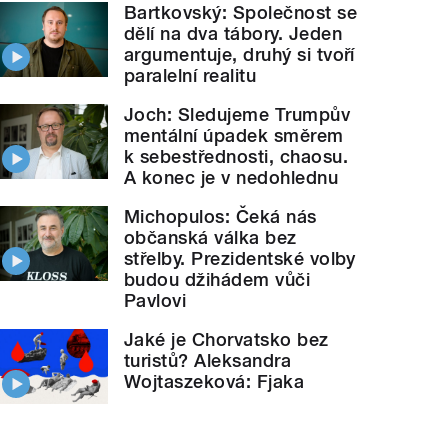
Bartkovský: Společnost se
dělí na dva tábory. Jeden
argumentuje, druhý si tvoří
paralelní realitu
Joch: Sledujeme Trumpův
mentální úpadek směrem
k sebestřednosti, chaosu.
A konec je v nedohlednu
Michopulos: Čeká nás
občanská válka bez
střelby. Prezidentské volby
budou džihádem vůči
Pavlovi
Jaké je Chorvatsko bez
turistů? Aleksandra
Wojtaszeková: Fjaka