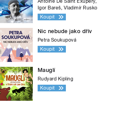
Antoine De Saint Exupéry,
Igor Bareš, Vladimír Rusko
Koupit
Nic nebude jako dřív
Petra Soukupová
Koupit
Mauglí
Rudyard Kipling
Koupit