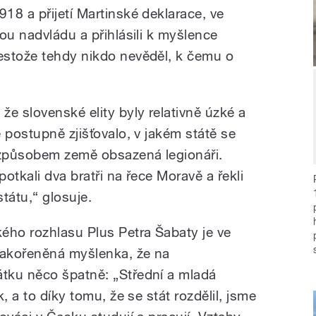
918 a přijetí Martinské deklarace, ve
ou nadvládu a přihlásili k myšlence
estože tehdy nikdo nevěděl, k čemu o
e slovenské elity byly relativně úzké a
 postupně zjišťovalo, v jakém státě se
 způsobem země obsazená legionáři.
otkali dva bratři na řece Moravě a řekli
tátu,“ glosuje.
ého rozhlasu Plus Petra Šabaty je ve
zakořeněná myšlenka, že na
tku něco špatně: „Střední a mladá
, a to díky tomu, že se stát rozdělil, jsme