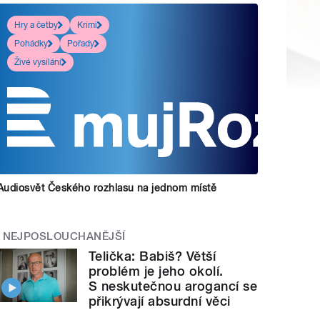
Hry a četby
Krimi
Pohádky
Pořady
Živé vysílání
Audiosvět Českého rozhlasu na jednom místě
NEJPOSLOUCHANĚJŠÍ
Telička: Babiš? Větší
problém je jeho okolí.
S neskutečnou arogancí se
přikrývají absurdní věci