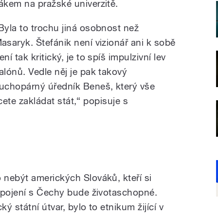
ákem na pražské univerzitě.
Byla to trochu jiná osobnost než
asaryk. Štefánik není vizionář ani k sobě
ení tak kritický, je to spíš impulzivní lev
alónů. Vedle něj je pak takový
uchopárný úředník Beneš, který vše
hcete zakládat stát,“ popisuje s
nebýt amerických Slováků, kteří si
spojení s Čechy bude životaschopné.
ý státní útvar, bylo to etnikum žijící v