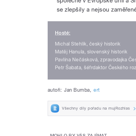
společně v Evropské unii a Sl
se zlepšily a nejsou zaměřen
Hosté:
Michal Stehlík, český historik
Matěj Hanula, slovenský historik
Pavlína Nečásková, zpravodajka Če
Petr Šabata, šéfrdaktor Českého ro
autoři:
Jan Bumba
,
ert
Všechny díly pořadu na mujRozhlas
MOHLO BY VÁS ZAJÍMAT