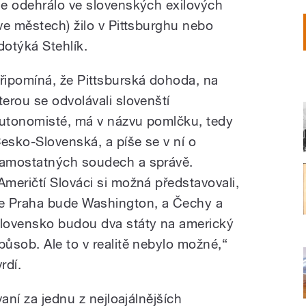
e odehrálo ve slovenských exilových
ve městech) žilo v Pittsburghu nebo
dotýká Stehlík.
řipomíná, že Pittsburská dohoda, na
terou se odvolávali slovenští
utonomisté, má v názvu pomlčku, tedy
esko-Slovenská, a píše se v ní o
amostatných soudech a správě.
Američtí Slováci si možná představovali,
e Praha bude Washington, a Čechy a
lovensko budou dva státy na americký
působ. Ale to v realitě nebylo možné,“
vrdí.
aní za jednu z nejloajálnějších