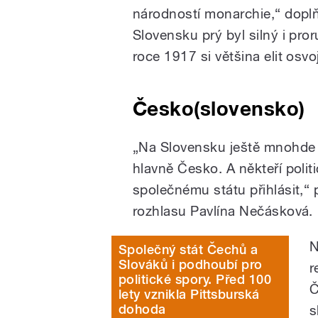
národností monarchie,“ doplň
Slovensku prý byl silný i pro
roce 1917 si většina elit osv
Česko(slovensko)
„Na Slovensku ještě mnohde 
hlavně Česko. A někteří politi
společnému státu přihlásit,“
rozhlasu Pavlína Nečásková.
N
Společný stát Čechů a
Slováků i podhoubí pro
r
politické spory. Před 100
Č
lety vznikla Pittsburská
dohoda
s