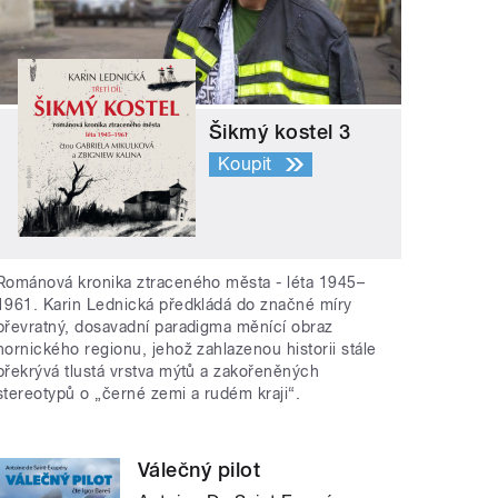
Šikmý kostel 3
Koupit
Románová kronika ztraceného města - léta 1945–
1961. Karin Lednická předkládá do značné míry
převratný, dosavadní paradigma měnící obraz
hornického regionu, jehož zahlazenou historii stále
překrývá tlustá vrstva mýtů a zakořeněných
stereotypů o „černé zemi a rudém kraji“.
Válečný pilot