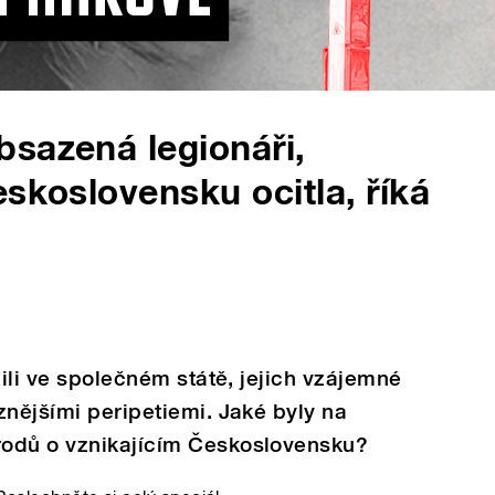
sazená legionáři,
skoslovensku ocitla, říká
žili ve společném státě, jejich vzájemné
znějšími peripetiemi. Jaké byly na
rodů o vznikajícím Československu?