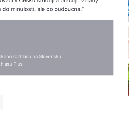
ováci v Česku studují a pracují. Vztahy
é do minulosti, ale do budoucna.“
ského rozhlasu na Slovensku
zhlasu Plus