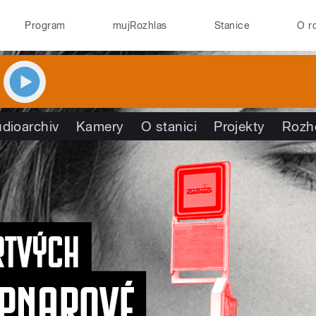
Program
mujRozhlas
Stanice
O r
dioarchiv
Kamery
O stanici
Projekty
Rozh