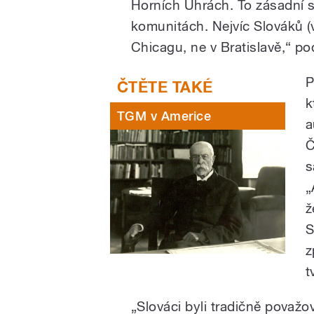
Horních Uhrách. To zásadní s
komunitách. Nejvíc Slováků (
Chicagu, ne v Bratislavě,“ po
P
k
TGM v Americe
a
Č
s
„
ž
S
z
t
„Slováci byli tradičně považov