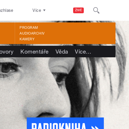
ozhlase
Více
ŽIVĚ
PROGRAM
AUDIOARCHIV
KAMERY
ovory
Komentáře
Věda
Více
…