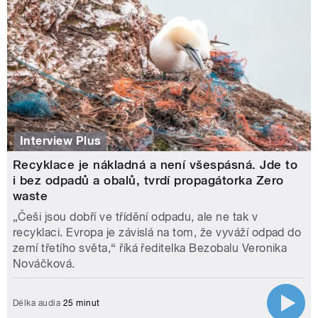
Interview Plus
Recyklace je nákladná a není všespásná. Jde to
i bez odpadů a obalů, tvrdí propagátorka Zero
waste
„Češi jsou dobří ve třídění odpadu, ale ne tak v
recyklaci. Evropa je závislá na tom, že vyváží odpad do
zemí třetího světa,“ říká ředitelka Bezobalu Veronika
Nováčková.
Délka audia
25 minut