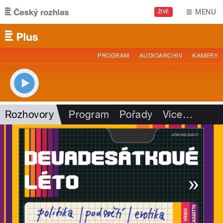
Přejít k hlavnímu obsahu
MENU
ŽIVĚ
PROGRAM
AUDIOARCHIV
KAMERY
Rozhovory
Program
Pořady
Více
…