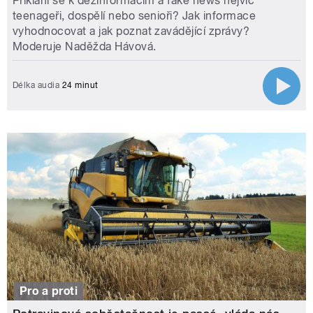
Přiklání se k dezinformacím a fake news nejvíc
teenageři, dospělí nebo senioři? Jak informace
vyhodnocovat a jak poznat zavádějící zprávy?
Moderuje Naděžda Hávová.
Délka audia
24 minut
Pro a proti