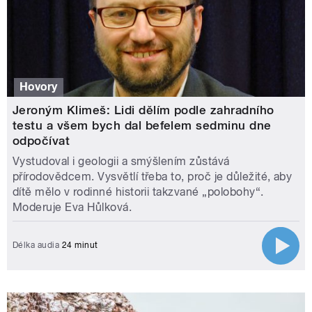
Hovory
Jeroným Klimeš: Lidi dělím podle zahradního
testu a všem bych dal befelem sedminu dne
odpočívat
Vystudoval i geologii a smýšlením zůstává
přírodovědcem. Vysvětlí třeba to, proč je důležité, aby
dítě mělo v rodinné historii takzvané „polobohy“.
Moderuje Eva Hůlková.
Délka audia
24 minut