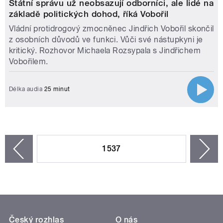
Státní správu už neobsazují odborníci, ale lidé na
základě politických dohod, říká Vobořil
Vládní protidrogový zmocněnec Jindřich Vobořil skončil
z osobních důvodů ve funkci. Vůči své nástupkyni je
kritický. Rozhovor Michaela Rozsypala s Jindřichem
Vobořilem.
Délka audia
25 minut
STRÁNKY
1537
n
zí
Český rozhlas
O nás