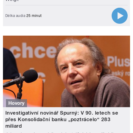
Délka audia
25 minut
Hovory
Investigativní novinář Spurný: V 90. letech se
přes Konsolidační banku „poztrácelo“ 283
miliard