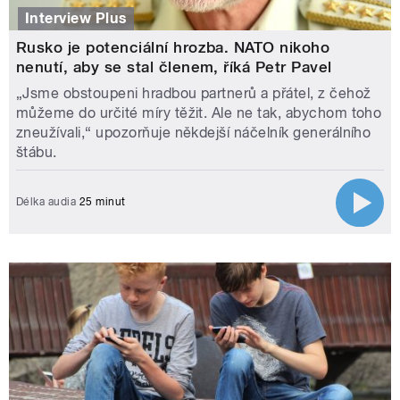
Interview Plus
Rusko je potenciální hrozba. NATO nikoho
nenutí, aby se stal členem, říká Petr Pavel
„Jsme obstoupeni hradbou partnerů a přátel, z čehož
můžeme do určité míry těžit. Ale ne tak, abychom toho
zneužívali,“ upozorňuje někdejší náčelník generálního
štábu.
Délka audia
25 minut