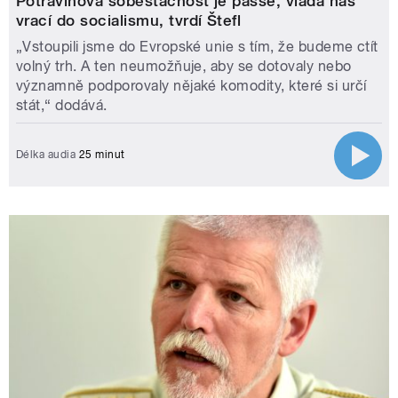
Potravinová soběstačnost je passé, vláda nás
vrací do socialismu, tvrdí Štefl
„Vstoupili jsme do Evropské unie s tím, že budeme ctít
volný trh. A ten neumožňuje, aby se dotovaly nebo
významně podporovaly nějaké komodity, které si určí
stát,“ dodává.
Délka audia
25 minut