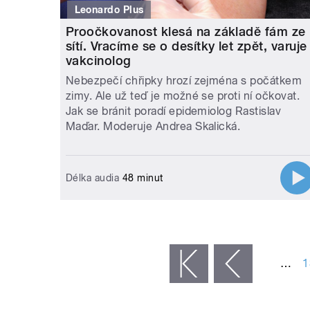
Leonardo Plus
Proočkovanost klesá na základě fám ze
sítí. Vracíme se o desítky let zpět, varuje
vakcinolog
Nebezpečí chřipky hrozí zejména s počátkem
zimy. Ale už teď je možné se proti ní očkovat.
Jak se bránit poradí epidemiolog Rastislav
Maďar. Moderuje Andrea Skalická.
Délka audia
48 minut
STRÁNKY
…
1
« první
‹ předchozí