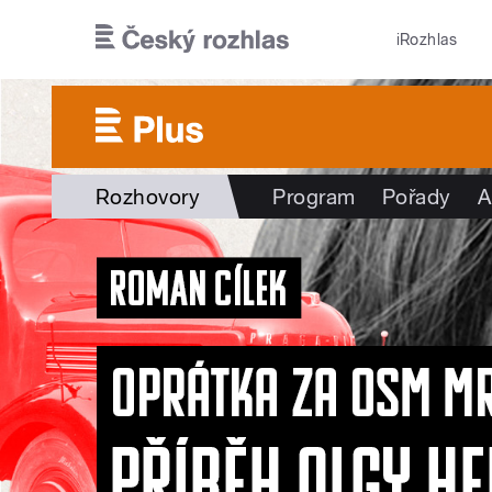
Přejít k hlavnímu obsahu
iRozhlas
Rozhovory
Program
Pořady
A