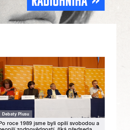
Debaty Plusu
Po roce 1989 jsme byli opilí svobodou a
neopilí zodpovědností, říká předseda