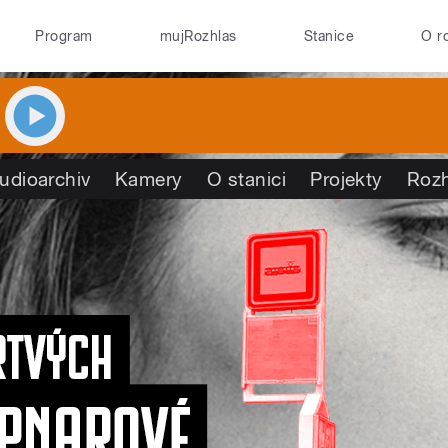
Program
mujRozhlas
Stanice
O r
udioarchiv
Kamery
O stanici
Projekty
Roz