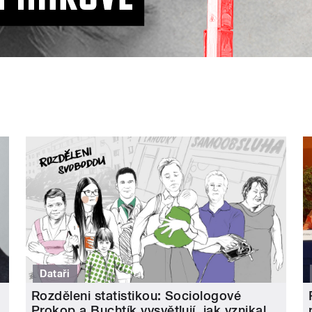
Dataři
Rozděleni statistikou: Sociologové
Prokop a Buchtík vysvětlují, jak vznikal