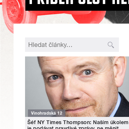
Vinohradská 12
Šéf NY Times Thompson: Naším úkolem
je podávat pravdivé zprávy, ne měnit