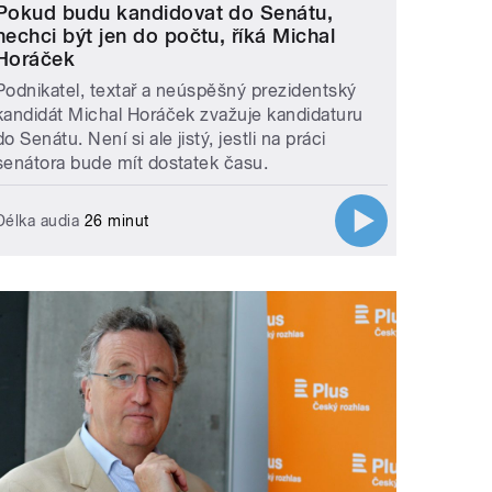
Pokud budu kandidovat do Senátu,
nechci být jen do počtu, říká Michal
Horáček
Podnikatel, textař a neúspěšný prezidentský
kandidát Michal Horáček zvažuje kandidaturu
do Senátu. Není si ale jistý, jestli na práci
senátora bude mít dostatek času.
Délka audia
26 minut