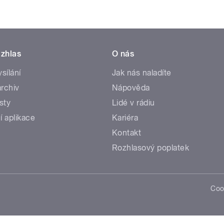
zhlas
O nás
ysílání
Jak nás naladíte
rchiv
Nápověda
sty
Lidé v rádiu
í aplikace
Kariéra
Kontakt
Rozhlasový poplatek
Coo