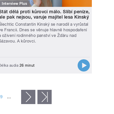
Interview Plus
Stát dělá proti kůrovci málo. Slíbí peníze,
ale pak nejsou, varuje majitel lesa Kinský
Šlechtic Constantin Kinský se narodil a vyrůstal
ve Francii. Dnes se věnuje hlavně hospodaření
a oživení rodinného panství ve Žďáru nad
Sázavou. A kůrovci.
Délka audia
26 minut
99
…
následující ›
poslední »