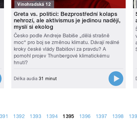
Vinohradská 12
Greta vs. politici: Bezprostřední kolaps
nehrozí, ale aktivismus je jedinou nadějí,
myslí si ekolog
Česko podle Andreje Babiše „dělá strašně
moc“ pro boj se změnou klimatu. Dávají reálné
kroky české vlády Babišovi za pravdu? A
pomohl projev Thunbergové klimatickému
hnutí?
Délka audia
31 minut
391
1392
1393
1394
1395
1396
1397
1398
13