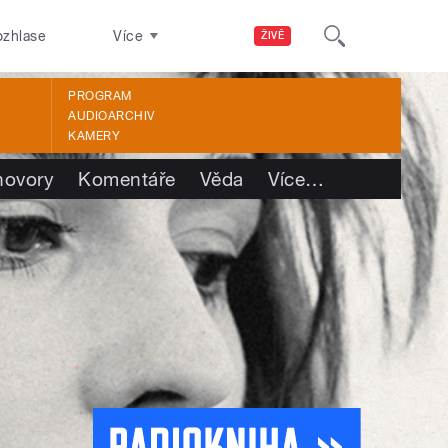
ozhlase
Více
ŽIVĚ
PROGRAM
AUDIOARCHIV
KAMERY
hovory
Komentáře
Věda
Více
…