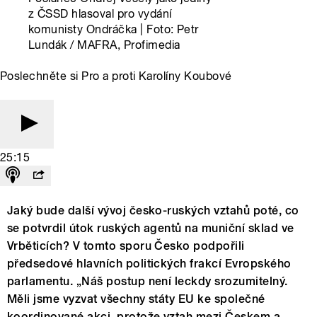
z ČSSD hlasoval pro vydání
komunisty Ondráčka | Foto: Petr
Lundák / MAFRA, Profimedia
Poslechněte si Pro a proti Karolíny Koubové
25:15
Jaký bude další vývoj česko-ruských vztahů poté, co
se potvrdil útok ruských agentů na muniční sklad ve
Vrběticích? V tomto sporu Česko podpořili
předsedové hlavních politických frakcí Evropského
parlamentu. „Náš postup není leckdy srozumitelný.
Měli jsme vyzvat všechny státy EU ke společné
koordinované akci, protože vztah mezi Českem a