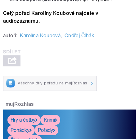
Celý pořad Karolíny Koubové najdete v
audiozáznamu.
autoři:
Karolína Koubová
,
Ondřej Čihák
Všechny díly pořadu na mujRozhlas
mujRozhlas
Hry a četby
Krimi
Pohádky
Pořady