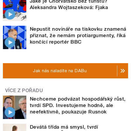
Jaké je Chorvatsko bez turistů?
Aleksandra Wojtaszeková: Fjaka
Nepustit novináře na tiskovku znamená
přiznat, že nemám protiargumenty, říká
končící reportér BBC
Jak nás naladíte na DABu
VÍCE Z POŘADU
Nechceme podvázat hospodářský růst,
tvrdí SPD. Investujeme hodně, ale
neefektivně, poukazuje Rusnok
Devátá třída má smysl, tvrdí