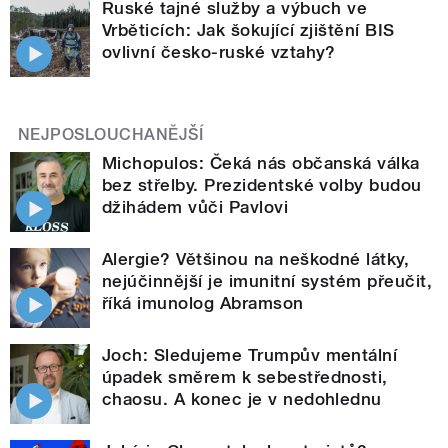
Ruské tajné služby a výbuch ve
Vrběticích: Jak šokující zjištění BIS
ovlivní česko-ruské vztahy?
NEJPOSLOUCHANĚJŠÍ
Michopulos: Čeká nás občanská válka
bez střelby. Prezidentské volby budou
džihádem vůči Pavlovi
Alergie? Většinou na neškodné látky,
nejúčinnější je imunitní systém přeučit,
říká imunolog Abramson
Joch: Sledujeme Trumpův mentální
úpadek směrem k sebestřednosti,
chaosu. A konec je v nedohlednu