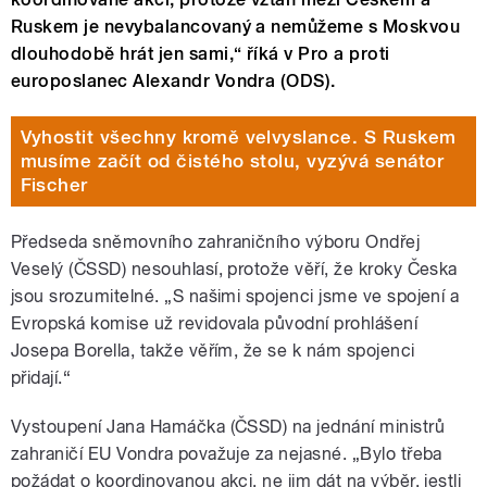
Ruskem je nevybalancovaný a nemůžeme s Moskvou
dlouhodobě hrát jen sami,“ říká v Pro a proti
europoslanec Alexandr Vondra (ODS).
Vyhostit všechny kromě velvyslance. S Ruskem
musíme začít od čistého stolu, vyzývá senátor
Fischer
Předseda sněmovního zahraničního výboru Ondřej
Veselý (ČSSD) nesouhlasí, protože věří, že kroky Česka
jsou srozumitelné. „S našimi spojenci jsme ve spojení a
Evropská komise už revidovala původní prohlášení
Josepa Borella, takže věřím, že se k nám spojenci
přidají.“
Vystoupení Jana Hamáčka (ČSSD) na jednání ministrů
zahraničí EU Vondra považuje za nejasné. „Bylo třeba
požádat o koordinovanou akci, ne jim dát na výběr, jestli