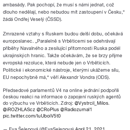
ambasády. Pak pochopí, že musí s námi jednat, což
dlouho nedělají, nebo nebudou mít zastoupení v Česku,“
žádá Ondřej Veselý (ČSSD).
Zmrazené vztahy s Ruskem budou delší dobu, očekává
europoslanec. „Paralelně s Vrběticemi se odehrávají
příběhy Navalného a zesilující přítomnosti Ruska podél
ukrajinských hranic. Takže očekávám, že se brzy přijme
evropská rezoluce, která nebude jen o Vrběticích.
Politické i ekonomické nástroje, kterými ukážeme sílu,
EU nepochybně má,“ věří Alexandr Vondra (ODS).
Předsedové parlamentů V4 na online jednání podpořili
českou reakci na informace o zapojení ruských agentů
do výbuchu ve Vrběticích. Zdroj:
@Vystrcil_Milos
.
@iROZHLAScz
@CRoPlus
@Radiozurnal1
pic.twitter.com/IuUboiV5t0
— Eva Šelepová (@EvaSelepova)
April 21, 2021