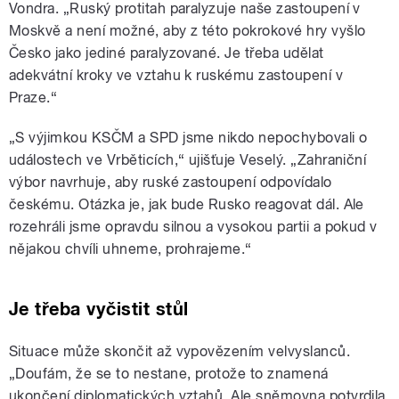
Vondra. „Ruský protitah paralyzuje naše zastoupení v
Moskvě a není možné, aby z této pokrokové hry vyšlo
Česko jako jediné paralyzované. Je třeba udělat
adekvátní kroky ve vztahu k ruskému zastoupení v
Praze.“
„S výjimkou KSČM a SPD jsme nikdo nepochybovali o
událostech ve Vrběticích,“ ujišťuje Veselý. „Zahraniční
výbor navrhuje, aby ruské zastoupení odpovídalo
českému. Otázka je, jak bude Rusko reagovat dál. Ale
rozehráli jsme opravdu silnou a vysokou partii a pokud v
nějakou chvíli uhneme, prohrajeme.“
Je třeba vyčistit stůl
Situace může skončit až vypovězením velvyslanců.
„Doufám, že se to nestane, protože to znamená
ukončení diplomatických vztahů. Ale sněmovna potvrdila,