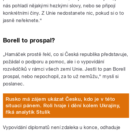
nás pohladí nějakými hezkými slovy, nebo se připojí
konkrétními činy. Z Unie nedostanete nic, pokud si o to
jasně neřeknete.“
Borell to prospal?
„Hamáček prostě řekl, co si Česká republika představuje,
požádal o podporu a pomoc, ale i o vypovídání
rozvědčíků v rámci všech zemí Unie. Jestli to pan Borell
prospal, nebo nepochopil, za to už nemůžu,“ myslí si
poslanec.
Rusko má zájem ukázat Česku, kdo je v této
situaci pánem. Roli hraje i dění kolem Ukrajiny,
říká analytik Stulík
Vypovídání diplomatů není zdaleka u konce, odhaduje