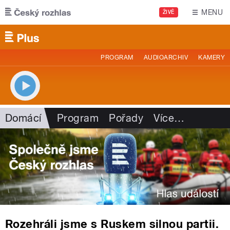
Přejít k hlavnímu obsahu
MENU
ŽIVĚ
PROGRAM
AUDIOARCHIV
KAMERY
Domácí
Program
Pořady
Více
…
Rozehráli jsme s Ruskem silnou partii.