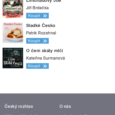
Limonádový Joe
Jiří Brdečka
Koupit
Sladké Česko
Patrik Rozehnal
Koupit
O čem skály mlčí
Kateřina Surmanová
Koupit
Český rozhlas
O nás