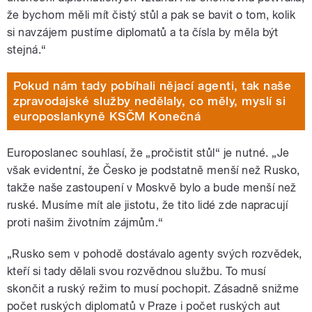
že bychom měli mít čistý stůl a pak se bavit o tom, kolik
si navzájem pustíme diplomatů a ta čísla by měla být
stejná.“
Pokud nám tady pobíhali nějací agenti, tak naše
zpravodajské služby nedělaly, co měly, myslí si
europoslankyně KSČM Konečná
Europoslanec souhlasí, že „pročistit stůl“ je nutné. „Je
však evidentní, že Česko je podstatně menší než Rusko,
takže naše zastoupení v Moskvě bylo a bude menší než
ruské. Musíme mít ale jistotu, že tito lidé zde napracují
proti našim životním zájmům.“
„Rusko sem v pohodě dostávalo agenty svých rozvědek,
kteří si tady dělali svou rozvědnou službu. To musí
skončit a ruský režim to musí pochopit. Zásadně snižme
počet ruských diplomatů v Praze i počet ruských aut