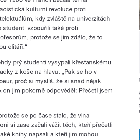
aoistická kulturní revoluce proti
ntelektuálům, kdy zvláště na univerzitách
 studenti vzbouřili také proti
rofesorům, protože se jim zdálo, že to
ou elitáři.“
ehdy prý studenti vysypali křesťanskému
padky z koše na hlavu. „Pak se ho v
oeur, proč si myslíš, že si snad nějak
A on jim pokorně odpověděl: Přečetl jsem
.
protože se po čase stalo, že vlna
ni si zase začali vážit těch, kteří přečetli
ějaké knihy napsali a kteří jim mohou