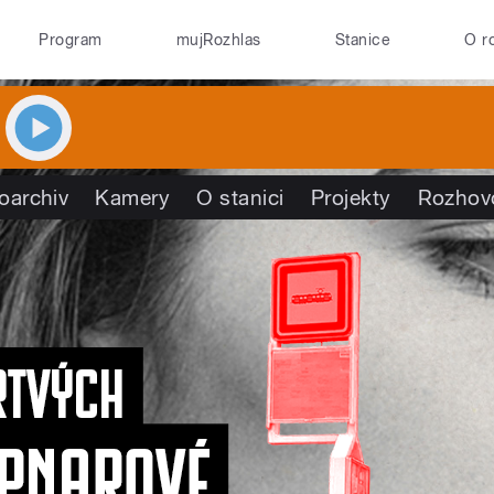
Program
mujRozhlas
Stanice
O r
oarchiv
Kamery
O stanici
Projekty
Rozhov