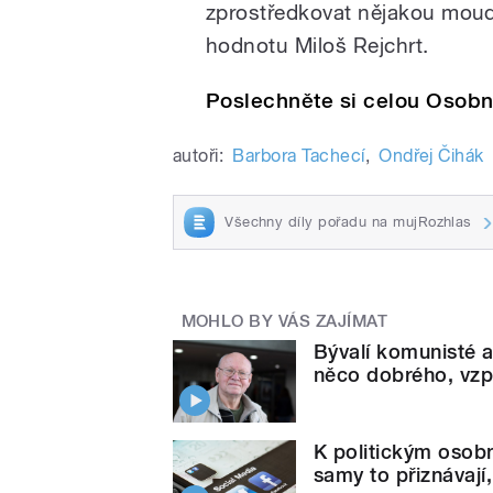
zprostředkovat nějakou moudr
hodnotu Miloš Rejchrt.
Poslechněte si celou Osobn
autoři:
Barbora Tachecí
,
Ondřej Čihák
Všechny díly pořadu na mujRozhlas
MOHLO BY VÁS ZAJÍMAT
Bývalí komunisté a
něco dobrého, vzp
K politickým osobn
samy to přiznávají,