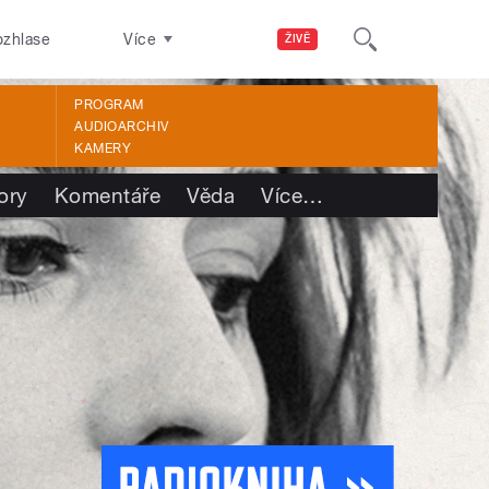
ozhlase
Více
ŽIVĚ
PROGRAM
AUDIOARCHIV
KAMERY
ory
Komentáře
Věda
Více
…