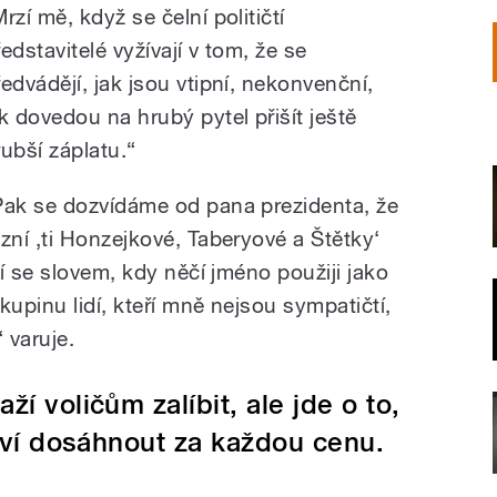
rzí mě, když se čelní političtí
edstavitelé vyžívají v tom, že se
ředvádějí, jak jsou vtipní, nekonvenční,
ak dovedou na hrubý pytel přišít ještě
rubší záplatu.“
Pak se dozvídáme od pana prezidenta, že
ůzní ‚ti Honzejkové, Taberyové a Štětky‘
í se slovem, kdy něčí jméno použiji jako
upinu lidí, kteří mně nejsou sympatičtí,
 varuje.
aží voličům zalíbit, ale jde o to,
ství dosáhnout za každou cenu.