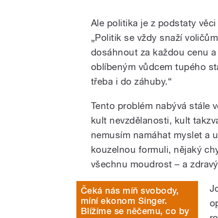
Ale politika je z podstaty věc
„Politik se vždy snaží voličům z
dosáhnout za každou cenu a j
oblíbeným vůdcem tupého stá
třeba i do záhuby.“
Tento problém nabývá stále v
kult nevzdělanosti, kult tak
nemusím namáhat myslet a uči
kouzelnou formuli, nějaký ch
všechnu moudrost – a zdrav
Jd
Čeká nás míň svobody,
míní ekonom Singer.
o
Blížíme se něčemu, co by
r