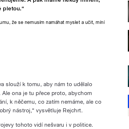
é pletou.“
zumu, že se nemusím namáhat myslet a učit, míní
a slouží k tomu, aby nám to udělalo
. Ale ona je tu přece proto, abychom
nání, k něčemu, co zatím nemáme, ale co
dobrý nástroj,“ vysvětluje Rejchrt.
ojevy tohoto vidí nešvaru i v politice.