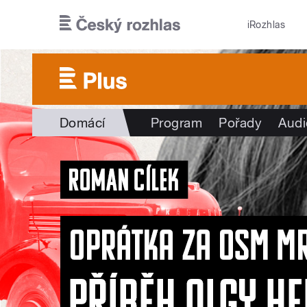
Přejít k hlavnímu obsahu
iRozhlas
Domácí
Program
Pořady
Audi