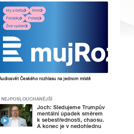
Hry a četby
Krimi
Pohádky
Pořady
Živé vysílání
Audiosvět Českého rozhlasu na jednom místě
NEJPOSLOUCHANĚJŠÍ
Joch: Sledujeme Trumpův
mentální úpadek směrem
k sebestřednosti, chaosu.
A konec je v nedohlednu