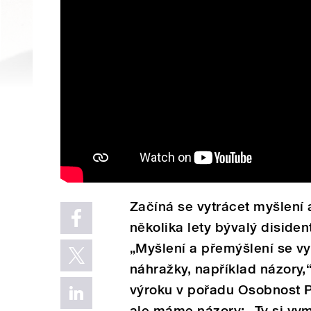
Začíná se vytrácet myšlení 
několika lety bývalý disiden
„Myšlení a přemýšlení se vyt
náhražky, například názory,“
výroku v pořadu Osobnost 
ale máme názory: „Ty si v