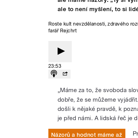
ale to není myšlení, to si lid
Roste kult nevzdělanosti, zdravého ro
farář Rejchrt
23:53
„Máme za to, že svoboda slov
dobře, že se můžeme vyjádřit
došli k nějaké pravdě, k poz
je před námi. A lidská řeč je 
Pr
Názorů a hodnot máme až