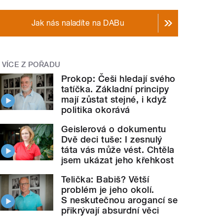
Jak nás naladíte na DABu
VÍCE Z POŘADU
Prokop: Češi hledají svého
tatíčka. Základní principy
mají zůstat stejné, i když
politika okorává
Geislerová o dokumentu
Dvě deci tuše: I zesnulý
táta vás může vést. Chtěla
jsem ukázat jeho křehkost
Telička: Babiš? Větší
problém je jeho okolí.
S neskutečnou arogancí se
přikrývají absurdní věci