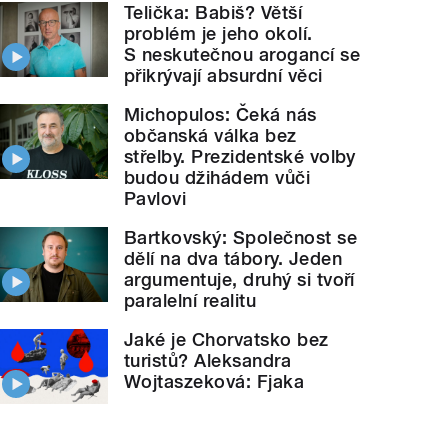
Telička: Babiš? Větší
problém je jeho okolí.
S neskutečnou arogancí se
přikrývají absurdní věci
Michopulos: Čeká nás
občanská válka bez
střelby. Prezidentské volby
budou džihádem vůči
Pavlovi
Bartkovský: Společnost se
dělí na dva tábory. Jeden
argumentuje, druhý si tvoří
paralelní realitu
Jaké je Chorvatsko bez
turistů? Aleksandra
Wojtaszeková: Fjaka