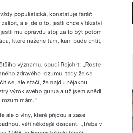
i vždy populistická, konstatuje farář:
alíbit, ale jde o to, jestli chce vítězství
estli mu opravdu stojí za to být potom
da, které nažene tam, kam bude chtít,
ětšího významu, soudí Rejchrt: „Roste
zvaného zdravého rozumu, tedy že se
t se, ale stačí, že najdu nějakou
ytrý výrok svého gurua a už jsem snědl
ý rozum mám.“
e ale o vlny, které přijdou a zase
padnou, věří někdejší disident. „Třeba v
oce 1968 ve Francii běžela téměř