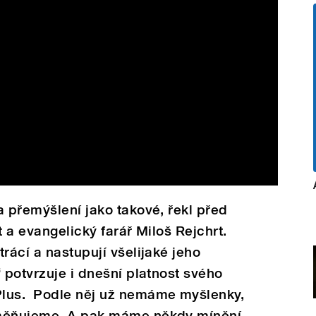
a přemýšlení jako takové, řekl před
t a evangelický farář Miloš Rejchrt.
rácí a nastupují všelijaké jeho
 potvrzuje i dnešní platnost svého
Plus. Podle něj už nemáme myšlenky,
yměňujeme. A pak máme někdy mínění,