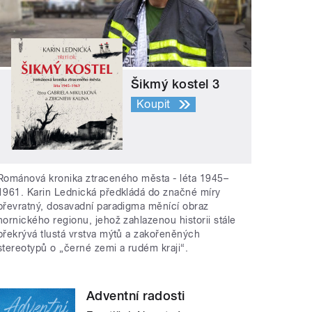
Šikmý kostel 3
Koupit
Románová kronika ztraceného města - léta 1945–
1961. Karin Lednická předkládá do značné míry
převratný, dosavadní paradigma měnící obraz
hornického regionu, jehož zahlazenou historii stále
překrývá tlustá vrstva mýtů a zakořeněných
stereotypů o „černé zemi a rudém kraji“.
Adventní radosti