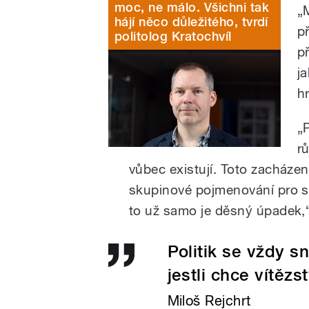
moc, ne málo. Všichni tak
„M
hájí něco důležitého, tvrdí
př
politolog Kratochvíl
p
j
h
„
r
vůbec existují. Toto zacházen
skupinové pojmenování pro sk
to už samo je děsný úpadek,“
Politik se vždy sn
jestli chce vítěz
Miloš Rejchrt