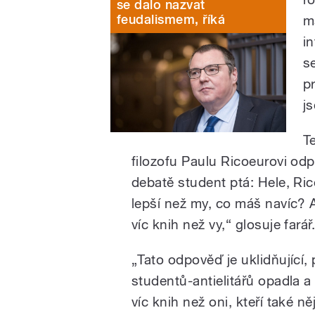
se dalo nazvat
feudalismem, říká
m
i
se
p
js
T
filozofu Paulu Ricoeurovi od
debatě student ptá: Hele, Ric
lepší než my, co máš navíc? 
víc knih než vy,“ glosuje farář
„Tato odpověď je uklidňující, 
studentů-antielitářů opadla a o
víc knih než oni, kteří také n