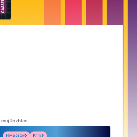
mujRozhlas
Hry a četby
Krimi