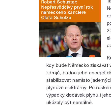
T
Robert Schuster:
Nepřesvědčivý první rok
N
německého kancléře
o
Olafa Scholze
p
2
el
o
Kd
kdy bude Německo získávat v
zdrojů, budou jeho energeti
stabilizovat namísto jaderný
plynové elektrárny. Po ruském
výpadky dodávek plynu i jeh
ukázaly být nereálné.