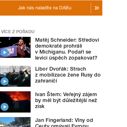
Jak nás naladíte na DABu
VÍCE Z POŘADU
Matěj Schneider: Středoví
demokraté prohráli
v Michiganu. Podaří se
levici úspěch zopakovat?
Libor Dvořák: Strach
z mobilizace žene Rusy do
zahraničí
Ivan Štern: Veřejný zájem
by měl být důležitější než
zisk
Jan Fingerland: Vlny od
Ceuty omývají Evropu