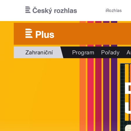
Přejít k hlavnímu obsahu
iRozhlas
Zahraniční
Program
Pořady
A