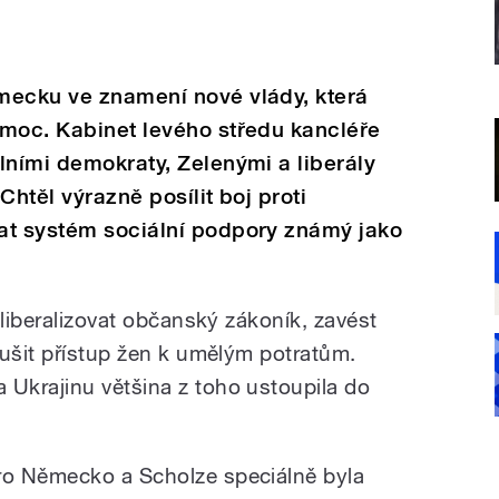
mecku ve znamení nové vlády, která
 moc. Kabinet levého středu kancléře
lními demokraty, Zelenými a liberály
Chtěl výrazně posílit boj proti
at systém sociální podpory známý jako
 liberalizovat občanský zákoník, zavést
dušit přístup žen k umělým potratům.
Ukrajinu většina z toho ustoupila do
ro Německo a Scholze speciálně byla