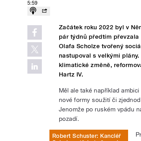
5:59
Začátek roku 2022 byl v Ně
pár týdnů předtím převzala
Olafa Scholze tvořený sociá
nastupoval s velkými plány. 
klimatické změně, reformov
Hartz IV.
Měl ale také například ambici
nové formy soužití či zjedno
Jenomže po ruském vpádu na 
pozadí.
P
Robert Schuster: Kancléř