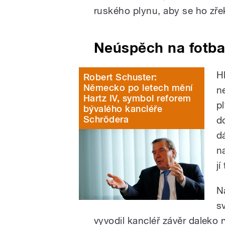
ruského plynu, aby se ho zře
Neúspěch na fotba
H
Robert Schuster:
Německo po letech mění
n
Hartz IV, symbol reforem
p
bývalého kancléře
Schrödera
d
d
n
jí
N
s
vyvodil kancléř závěr daleko ry