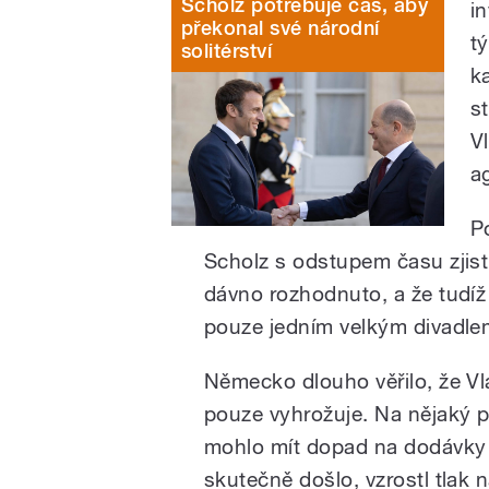
Scholz potřebuje čas, aby
i
překonal své národní
t
solitérství
k
s
V
a
P
Scholz s odstupem času zjisti
dávno rozhodnuto, a že tudíž
pouze jedním velkým divadle
Německo dlouho věřilo, že Vl
pouze vyhrožuje. Na nějaký p
mohlo mít dopad na dodávky
skutečně došlo, vzrostl tlak