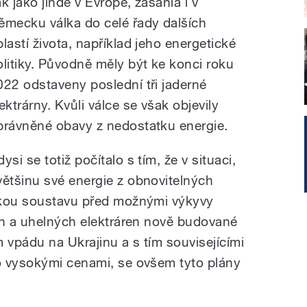
ak jako jinde v Evropě, zasáhla i v
ěmecku válka do celé řady dalších
blastí života, například jeho energetické
olitiky. Původně měly být ke konci roku
022 odstaveny poslední tři jaderné
ektrárny. Kvůli válce se však objevily
právněné obavy z nedostatku energie.
ysi se totiž počítalo s tím, že v situaci,
ětšinu své energie z obnovitelných
ckou soustavu před možnými výkyvy
ch a uhelných elektráren nově budované
 vpádu na Ukrajinu a s tím souvisejícími
o vysokými cenami, se ovšem tyto plány