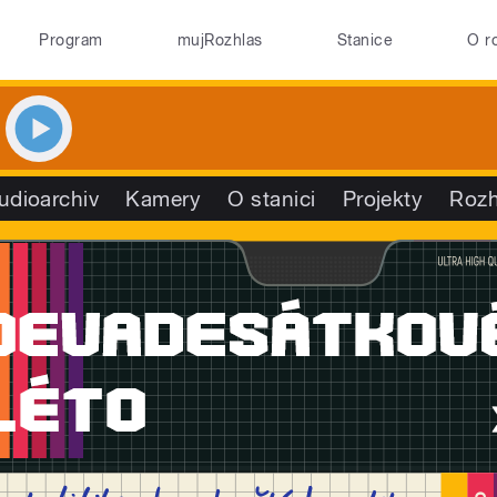
Program
mujRozhlas
Stanice
O r
udioarchiv
Kamery
O stanici
Projekty
Rozh