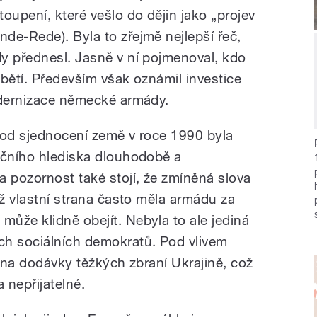
oupení, které vešlo do dějin jako „projev
de-Rede). Byla to zřejmě nejlepší řeč,
y přednesl. Jasně v ní pojmenoval, kdo
bětí. Především však oznámil investice
odernizace německé armády.
 od sjednocení země v roce 1990 byla
nčního hlediska dlouhodobě a
a pozornost také stojí, že zmíněná slova
ož vlastní strana často měla armádu za
ůže klidně obejít. Nebyla to ale jediná
ch sociálních demokratů. Pod vlivem
r na dodávky těžkých zbraní Ukrajině, což
 nepřijatelné.