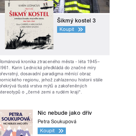
Šikmý kostel 3
Koupit
Románová kronika ztraceného města - léta 1945–
1961. Karin Lednická předkládá do značné míry
převratný, dosavadní paradigma měnící obraz
hornického regionu, jehož zahlazenou historii stále
překrývá tlustá vrstva mýtů a zakořeněných
stereotypů o „černé zemi a rudém kraji“.
Nic nebude jako dřív
Petra Soukupová
Koupit