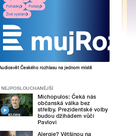
Pohádky
Pořady
Živé vysílání
Audiosvět Českého rozhlasu na jednom místě
NEJPOSLOUCHANĚJŠÍ
Michopulos: Čeká nás
občanská válka bez
střelby. Prezidentské volby
budou džihádem vůči
Pavlovi
Alergie? Většinou na