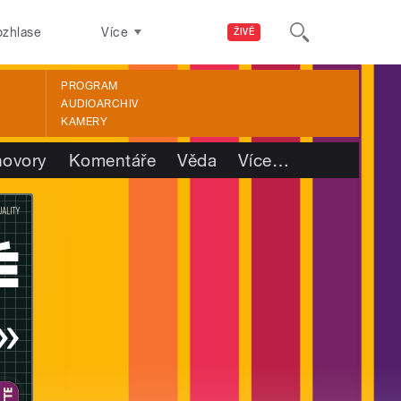
ozhlase
Více
ŽIVĚ
PROGRAM
AUDIOARCHIV
KAMERY
ovory
Komentáře
Věda
Více
…