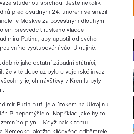
nvaze studenou sprchou. Ještě několik
ýdnů před osudným 24. únorem se snažil
ancléř v Moskvě za pověstným dlouhým
tolem přesvědčit ruského vládce
ladimira Putina, aby upustil od svého
gresivního vystupování vůči Ukrajině.
odobně jako ostatní západní státníci, i
l, že v té době už bylo o vojenské invazi
 všechny jejich návštěvy v Kremlu byly
m.
adimir Putin blufuje a útokem na Ukrajinu
lán B nepomýšlelo. Například jaké by to
 zemního plynu. Když pak k tomu
 na Německo jakožto klíčového odběratele