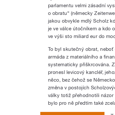
parlamentu velmi zásadní vyst
o obratu“ (německy Zeitenwen
jakou obvykle mdlý Scholz kd
je ve válce útočníkem a kdo o
ve výši sto miliard eur do m
To byl skutečný obrat, neboť
armáda z materiálního a fina
systematicky přiškrcována. Z
pronesl levicový kancléř, jeh
něco, bez čehož se Německo m
změna v postojích Scholzový
války totiž přehodnotili názo
bylo pro ně předtím také zcela