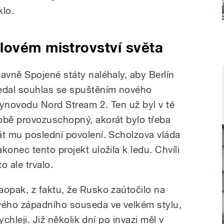
klo.
lovém mistrovství světa
lavně Spojené státy naléhaly, aby Berlín
edal souhlas se spuštěním nového
lynovodu Nord Stream 2. Ten už byl v té
obě provozuschopný, akorát bylo třeba
át mu poslední povolení. Scholzova vláda
akonec tento projekt uložila k ledu. Chvíli
 to ale trvalo.
aopak, z faktu, že Rusko zaútočilo na
vého západního souseda ve velkém stylu,
chleji. Již několik dní po invazi měl v