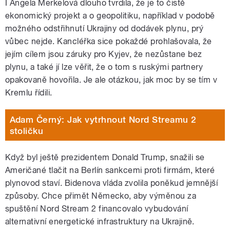
I Angela Merkelová dlouho tvrdila, že je to čistě
ekonomický projekt a o geopolitiku, například v podobě
možného odstřihnutí Ukrajiny od dodávek plynu, prý
vůbec nejde. Kancléřka sice pokaždé prohlašovala, že
jejím cílem jsou záruky pro Kyjev, že nezůstane bez
plynu, a také jí lze věřit, že o tom s ruskými partnery
opakovaně hovořila. Je ale otázkou, jak moc by se tím v
Kremlu řídili.
Adam Černý: Jak vytrhnout Nord Streamu 2
stoličku
Když byl ještě prezidentem Donald Trump, snažili se
Američané tlačit na Berlín sankcemi proti firmám, které
plynovod staví. Bidenova vláda zvolila poněkud jemnější
způsoby. Chce přimět Německo, aby výměnou za
spuštění Nord Stream 2 financovalo vybudování
alternativní energetické infrastruktury na Ukrajině.