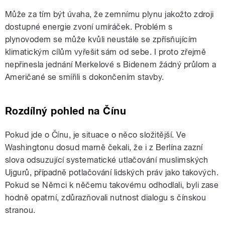
Může za tím být úvaha, že zemnímu plynu jakožto zdroji
dostupné energie zvoní umíráček. Problém s
plynovodem se může kvůli neustále se zpřísňujícím
klimatickým cílům vyřešit sám od sebe. I proto zřejmě
nepřinesla jednání Merkelové s Bidenem žádný průlom a
Američané se smířili s dokončením stavby.
Rozdílný pohled na Čínu
Pokud jde o Čínu, je situace o něco složitější. Ve
Washingtonu dosud marně čekali, že i z Berlína zazní
slova odsuzující systematické utlačování muslimských
Ujgurů, případně potlačování lidských práv jako takových.
Pokud se Němci k něčemu takovému odhodlali, byli zase
hodně opatrní, zdůrazňovali nutnost dialogu s čínskou
stranou.