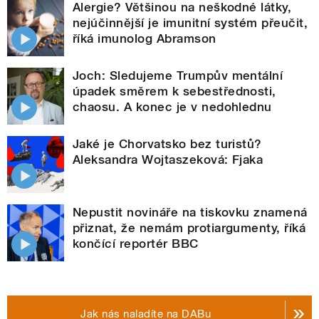
Alergie? Většinou na neškodné látky,
nejúčinnější je imunitní systém přeučit,
říká imunolog Abramson
Joch: Sledujeme Trumpův mentální
úpadek směrem k sebestřednosti,
chaosu. A konec je v nedohlednu
Jaké je Chorvatsko bez turistů?
Aleksandra Wojtaszeková: Fjaka
Nepustit novináře na tiskovku znamená
přiznat, že nemám protiargumenty, říká
končící reportér BBC
Jak nás naladíte na DABu