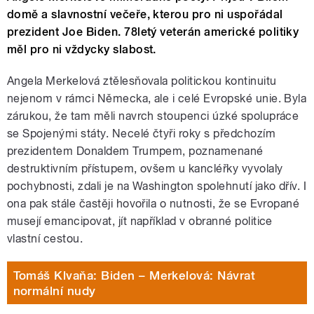
domě a slavnostní večeře, kterou pro ni uspořádal
prezident Joe Biden. 78letý veterán americké politiky
měl pro ni vždycky slabost.
Angela Merkelová ztělesňovala politickou kontinuitu
nejenom v rámci Německa, ale i celé Evropské unie. Byla
zárukou, že tam měli navrch stoupenci úzké spolupráce
se Spojenými státy. Necelé čtyři roky s předchozím
prezidentem Donaldem Trumpem, poznamenané
destruktivním přístupem, ovšem u kancléřky vyvolaly
pochybnosti, zdali je na Washington spolehnutí jako dřív. I
ona pak stále častěji hovořila o nutnosti, že se Evropané
musejí emancipovat, jít například v obranné politice
vlastní cestou.
Tomáš Klvaňa: Biden – Merkelová: Návrat
normální nudy