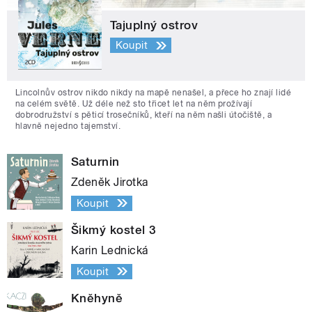
Tajuplný ostrov
Koupit
Lincolnův ostrov nikdo nikdy na mapě nenašel, a přece ho znají lidé
na celém světě. Už déle než sto třicet let na něm prožívají
dobrodružství s pěticí trosečníků, kteří na něm našli útočiště, a
hlavně nejedno tajemství.
Saturnin
Zdeněk Jirotka
Koupit
Šikmý kostel 3
Karin Lednická
Koupit
Kněhyně