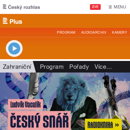
Přejít k hlavnímu obsahu
MENU
ŽIVĚ
PROGRAM
AUDIOARCHIV
KAMERY
Zahraniční
Program
Pořady
Více
…