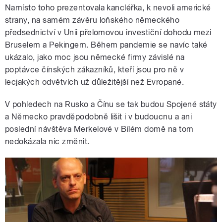
Namísto toho prezentovala kancléřka, k nevoli americké
strany, na samém závěru loňského německého
předsednictví v Unii přelomovou investiční dohodu mezi
Bruselem a Pekingem. Během pandemie se navíc také
ukázalo, jako moc jsou německé firmy závislé na
poptávce čínských zákazníků, kteří jsou pro ně v
lecjakých odvětvích už důležitější než Evropané.
V pohledech na Rusko a Čínu se tak budou Spojené státy
a Německo pravděpodobně lišit i v budoucnu a ani
poslední návštěva Merkelové v Bílém domě na tom
nedokázala nic změnit.