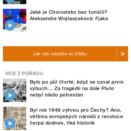
Jaké je Chorvatsko bez turistů?
Aleksandra Wojtaszeková: Fjaka
Jak nás naladíte na DABu
VÍCE Z POŘADU
Bylo po půl čtvrté, když se ozval první
výbuch… Za tragédii na dole Pluto
nebyl nikdo potrestán
Byl rok 1848 výhrou pro Čechy? Ano,
většina evropských národů z revoluce
čerpá dodnes, říká historik