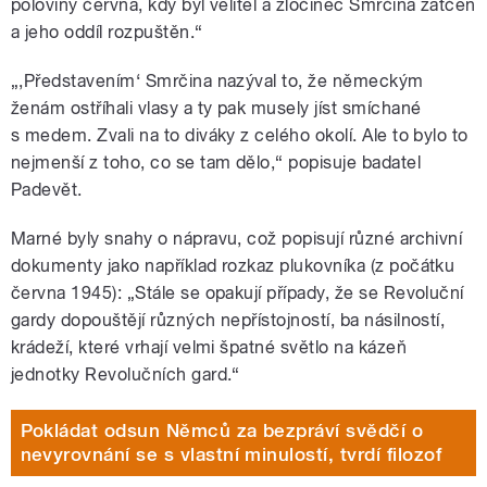
poloviny června, kdy byl velitel a zločinec Smrčina zatčen
a jeho oddíl rozpuštěn.“
„,Představením‘ Smrčina nazýval to, že německým
ženám ostříhali vlasy a ty pak musely jíst smíchané
s medem. Zvali na to diváky z celého okolí. Ale to bylo to
nejmenší z toho, co se tam dělo,“ popisuje badatel
Padevět.
Marné byly snahy o nápravu, což popisují různé archivní
dokumenty jako například rozkaz plukovníka (z počátku
června 1945): „Stále se opakují případy, že se Revoluční
gardy dopouštějí různých nepřístojností, ba násilností,
krádeží, které vrhají velmi špatné světlo na kázeň
jednotky Revolučních gard.“
Pokládat odsun Němců za bezpráví svědčí o
nevyrovnání se s vlastní minulostí, tvrdí filozof