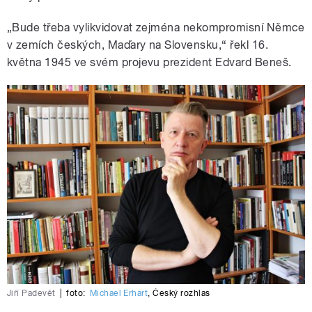
„Bude třeba vylikvidovat zejména nekompromisní Němce
v zemích českých, Maďary na Slovensku,“ řekl 16.
května 1945 ve svém projevu prezident Edvard Beneš.
Jiří Padevět
|
foto:
Michael Erhart
,
Český rozhlas