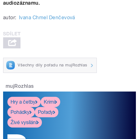
audiozáznamu.
autor:
Ivana Chmel Denčevová
Všechny díly pořadu na mujRozhlas
mujRozhlas
Hry a četby
Krimi
Pohádky
Pořady
Živé vysílání