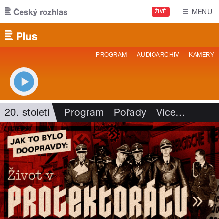
Přejít k hlavnímu obsahu
MENU
ŽIVĚ
PROGRAM
AUDIOARCHIV
KAMERY
20. století
Program
Pořady
Více
…