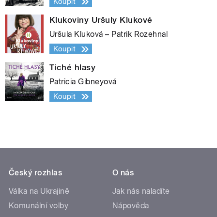
Koupit
Klukoviny Uršuly Klukové
Uršula Kluková – Patrik Rozehnal
Koupit
Tiché hlasy
Patricia Gibneyová
Koupit
Český rozhlas
O nás
Válka na Ukrajině
Jak nás naladíte
Komunální volby
Nápověda