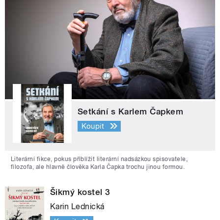
Setkání s Karlem Čapkem
Koupit
Literární fikce, pokus přiblížit literární nadsázkou spisovatele,
filozofa, ale hlavně člověka Karla Čapka trochu jinou formou.
Šikmý kostel 3
Karin Lednická