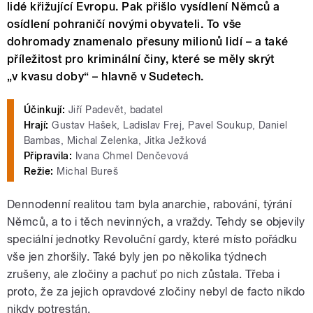
lidé křižující Evropu. Pak přišlo vysídlení Němců a
osídlení pohraničí novými obyvateli. To vše
dohromady znamenalo přesuny milionů lidí – a také
příležitost pro kriminální činy, které se měly skrýt
„v kvasu doby“ – hlavně v Sudetech.
Účinkují:
Jiří Padevět, badatel
Hrají:
Gustav Hašek, Ladislav Frej, Pavel Soukup, Daniel
Bambas, Michal Zelenka, Jitka Ježková
Připravila:
Ivana Chmel Denčevová
Režie:
Michal Bureš
Dennodenní realitou tam byla anarchie, rabování, týrání
Němců, a to i těch nevinných, a vraždy. Tehdy se objevily
speciální jednotky Revoluční gardy, které místo pořádku
vše jen zhoršily. Také byly jen po několika týdnech
zrušeny, ale zločiny a pachuť po nich zůstala. Třeba i
proto, že za jejich opravdové zločiny nebyl de facto nikdo
nikdy potrestán.