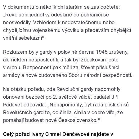
V dokumentu o několik dní starším se zas dočtete:
„Revoluční jednotky odeslané do pohraničí se
neosvědčily. Vzhledem k nedostatečnému nebo
chybějícímu vojenskému výcviku a především chybějící
vnitřní sebekázni“.
Rozkazem byly gardy v polovině června 1945 zrušeny,
ale někteří neuposlechli, a tak byl zopakován ještě
v srpnu. Bezpečnost pak měli zajišťovat příslušníci
armády a nově budovaného Sboru národní bezpečnosti.
Na otázku pořadu, zda Revoluční gardy napomohly
obnovení bezpečí po 2. světové válce, badatel Jiří
Padevět odpovídá: „Nenapomohly, byť řada příslušníků
Revolučních gard to, co činila, činila v dobré víře, že
pomáhají budovat nové Československo.“
Celý pořad Ivany Chmel Denčevové najdete v