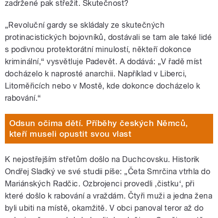
zadržené pak střežit. Skutečnost?
„Revoluční gardy se skládaly ze skutečných
protinacistických bojovníků, dostávali se tam ale také lidé
s podivnou protektorátní minulostí, někteří dokonce
kriminální,“ vysvětluje Padevět. A dodává: „V řadě míst
docházelo k naprosté anarchii. Například v Liberci,
Litoměřicích nebo v Mostě, kde dokonce docházelo k
rabování.“
Odsun očima dětí. Příběhy českých Němců,
kteří museli opustit svou vlast
K nejostřejším střetům došlo na Duchcovsku. Historik
Ondřej Sladký ve své studii píše: „Četa Smrčina vtrhla do
Mariánských Radčic. Ozbrojenci provedli ,čistku‘, při
které došlo k rabování a vraždám. Čtyři muži a jedna žena
byli ubiti na místě, okamžitě. V obci panoval teror až do