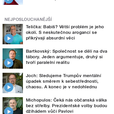
NEJPOSLOUCHANĚJŠÍ
Telička: Babiš? Větší problém je jeho
okolí. S neskutečnou arogancí se
přikrývají absurdní věci
Bartkovský: Společnost se dělí na dva
tábory. Jeden argumentuje, druhý si
tvoří paralelní realitu
Joch: Sledujeme Trumpův mentální
úpadek směrem k sebestřednosti,
chaosu. A konec je v nedohlednu
Michopulos: Čeká nás občanská válka
bez střelby. Prezidentské volby budou
džihádem vůči Pavlovi