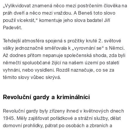
„Vylikvidovat znamená něco mezi postrčením člověka na
práh dveří a něco mezi vraždou. A Beneš toto slovo
použil vícekrát,“ komentuje jeho slova badatel Jiří
Padevět.
Tehdejší atmosféra spojená s prožitky kruté 2. světové
války jednoznačně směřovala k „vyrovnání se“ s Němci.
Až dodnes přitom nepanuje společenská shoda, zda byli
němečtí spoluobčané žijící na našem území po staletí
vyhnáni, nebo vysídleni. Rozdíl naznačuje, co se za
těmito slovy vůbec skrývá.
Revoluční gardy a kriminálníci
Revoluční gardy byly zřízeny ihned v květnových dnech
1945. Měly zajišťovat pořádkové a strážní služby, dělat
domovní prohlídky, pátrat po osobách a zbraních a