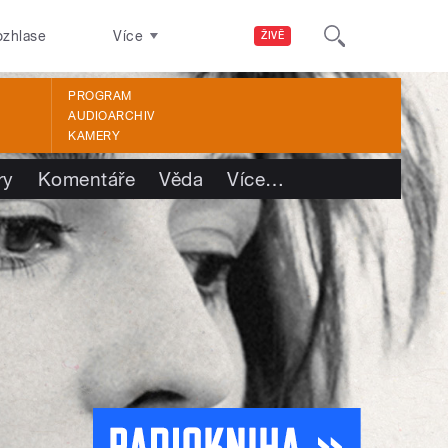
ozhlase
Více
ŽIVĚ
PROGRAM
AUDIOARCHIV
KAMERY
ry
Komentáře
Věda
Více
…