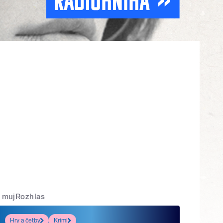
mujRozhlas
Hry a četby
Krimi