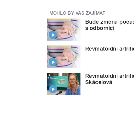
MOHLO BY VÁS ZAJÍMAT
Bude změna počasí,
s odbornicí
Revmatoidní artrit
Revmatoidní artriti
Skácelová