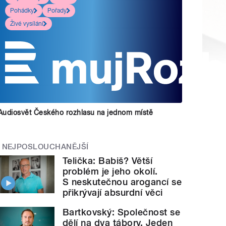
Pohádky
Pořady
Živé vysílání
Audiosvět Českého rozhlasu na jednom místě
NEJPOSLOUCHANĚJŠÍ
Telička: Babiš? Větší
problém je jeho okolí.
S neskutečnou arogancí se
přikrývají absurdní věci
Bartkovský: Společnost se
dělí na dva tábory. Jeden