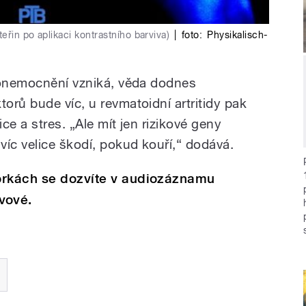
eřin po aplikaci kontrastního barviva)
|
foto:
Physikalisch-
 onemocnění vzniká, věda dodnes
orů bude víc, u revmatoidní artritidy pak
ice a stres. „Ale mít jen rizikové geny
víc velice škodí, pokud kouří,“ dodává.
orkách se dozvíte v audiozáznamu
vové.