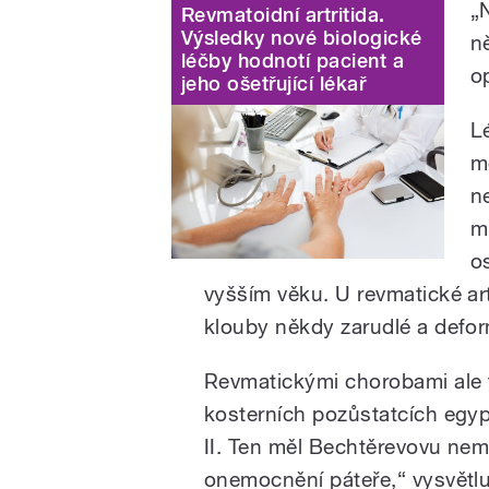
„
Revmatoidní artritida.
Výsledky nové biologické
n
léčby hodnotí pacient a
o
jeho ošetřující lékař
L
m
n
m
o
vyšším věku. U revmatické art
klouby někdy zarudlé a defo
Revmatickými chorobami ale tr
kosterních pozůstatcích egy
II. Ten měl Bechtěrevovu nemo
onemocnění páteře,“ vysvětluj