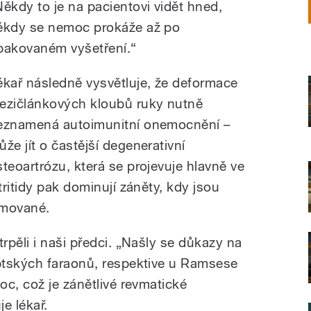
Někdy to je na pacientovi vidět hned,
ěkdy se nemoc prokáže až po
pakovaném vyšetření.“
ékař následně vysvětluje, že deformace
ezičlánkových kloubů ruky nutně
eznamená autoimunitní onemocnění –
ůže jít o častější degenerativní
steoartrózu, která se projevuje hlavně ve
ritidy pak dominují záněty, kdy jsou
rmované.
pěli i naši předci. „Našly se důkazy na
ptských faraonů, respektive u Ramsese
c, což je zánětlivé revmatické
e lékař.