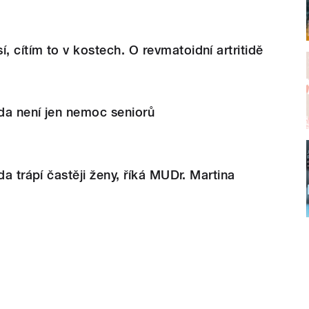
 cítím to v kostech. O revmatoidní artritidě
ida není jen nemoc seniorů
da trápí častěji ženy, říká MUDr. Martina