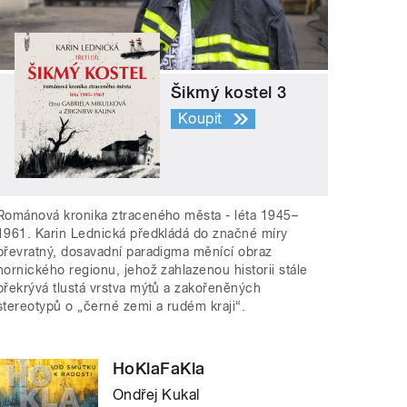
Šikmý kostel 3
Koupit
Románová kronika ztraceného města - léta 1945–
1961. Karin Lednická předkládá do značné míry
převratný, dosavadní paradigma měnící obraz
hornického regionu, jehož zahlazenou historii stále
překrývá tlustá vrstva mýtů a zakořeněných
stereotypů o „černé zemi a rudém kraji“.
HoKlaFaKla
Ondřej Kukal