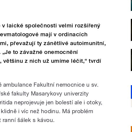
 v laické společnosti velmi rozšířený
Revmatologové mají v ordinacích
i, převažují ty zánětlivé autoimunitní,
da. „Je to závažné onemocnění
 většinu z nich už umíme léčit,“ tvrdí
é ambulance Fakultní nemocnice u sv.
ské fakulty Masarykovy univerzity
itida neprojevuje jen bolestí ale i otoky,
 klidně i víc než hodinu. Má problém
t ranní šálek s kávou.