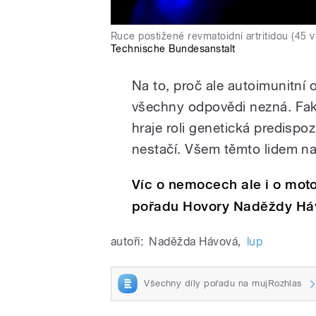
Ruce postižené revmatoidní artritidou (45 vt
Technische Bundesanstalt
Na to, proč ale autoimunitní
všechny odpovědi nezná. Fakt
hraje roli genetická predispoz
nestačí. Všem těmto lidem na
Víc o nemocech ale i o mot
pořadu Hovory Naděždy Há
autoři:
Naděžda Hávová
,
lup
Všechny díly pořadu na mujRozhlas