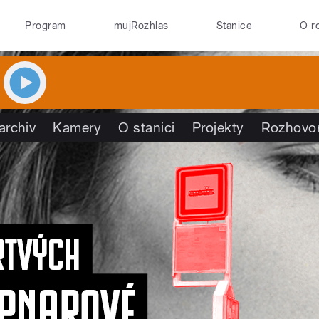
Program
mujRozhlas
Stanice
O r
archiv
Kamery
O stanici
Projekty
Rozhovo