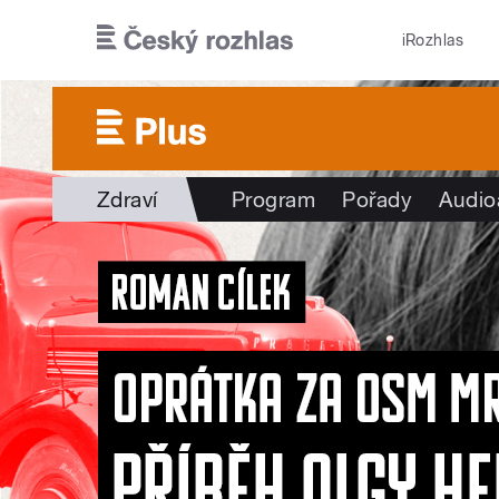
Přejít k hlavnímu obsahu
iRozhlas
Zdraví
Program
Pořady
Audio