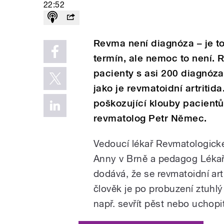
22:52
Revma není diagnóza – je to
termín, ale nemoc to není. 
pacienty s asi 200 diagnózam
jako je revmatoidní artriti
poškozující klouby pacientů,
revmatolog Petr Němec.
Vedoucí lékař Revmatologick
Anny v Brně a pedagog Lékař
dodává, že se revmatoidní artr
člověk je po probuzení ztuhlý
např. sevřít pěst nebo uchopi