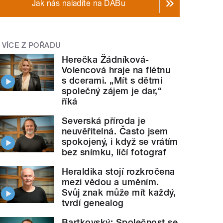
Jak nás naladíte na DABu
VÍCE Z POŘADU
Herečka Žádníková-
Volencová hraje na flétnu
s dcerami. „Mít s dětmi
společný zájem je dar,“
říká
Severská příroda je
neuvěřitelná. Často jsem
spokojený, i když se vrátím
bez snímku, líčí fotograf
Heraldika stojí rozkročena
mezi vědou a uměním.
Svůj znak může mít každý,
tvrdí genealog
Bartkovský: Společnost se