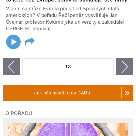
V čem se může Evropa přiučit od Spojených států
amerických? V pořadu Řečí peněz vysvětluje Jan
Švejnar, profesor Kolumbijské univerzity a zakladatel
CERGE-EI. (repríza)
STRÁNKY
13
n
zí
Jak nás naladíte na DABu
O POŘADU