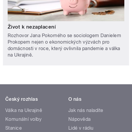
Život k nezaplacení
Rozhovor Jana Pokorného se sociologem Danielem
Prokopem nejen o ekonomických výzvách pro
domácnosti v roce, který ovlivnila pandemie a válka
na Ukrajině.
Český rozhlas
O nás
Válka na Ukrajině
Jak nás naladíte
Komunální volby
Nápověda
Stanice
Lidé v rádiu