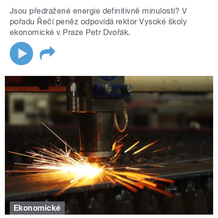
Jsou předražené energie definitivně minulostí? V
pořadu Řečí peněz odpovídá rektor Vysoké školy
ekonomické v Praze Petr Dvořák.
Ekonomické