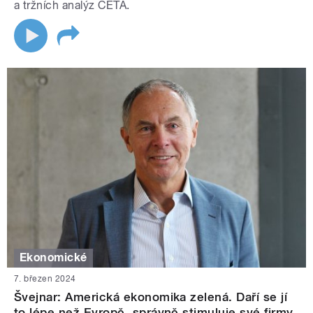
a tržních analýz CETA.
Ekonomické
7. březen 2024
Švejnar: Americká ekonomika zelená. Daří se jí
to lépe než Evropě, správně stimuluje své firmy