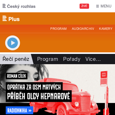
Přejít k hlavnímu obsahu
MENU
ŽIVĚ
PROGRAM
AUDIOARCHIV
KAMERY
Řečí peněz
Program
Pořady
Více
…