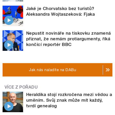
Jaké je Chorvatsko bez turistů?
Aleksandra Wojtaszeková: Fjaka
Nepustit novináře na tiskovku znamená
přiznat, že nemám protiargumenty, říká
končící reportér BBC
Jak nás naladíte na DABu
VÍCE Z POŘADU
Heraldika stojí rozkročena mezi vědou a
uměním. Svůj znak může mít každý,
tvrdí genealog