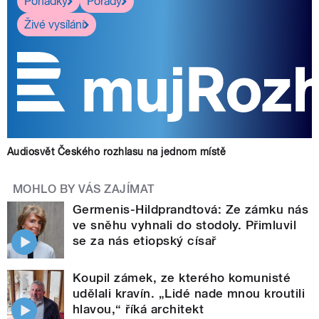
Pohádky
Pořady
Živé vysílání
Audiosvět Českého rozhlasu na jednom místě
MOHLO BY VÁS ZAJÍMAT
Germenis-Hildprandtová: Ze zámku nás
ve sněhu vyhnali do stodoly. Přimluvil
se za nás etiopský císař
Koupil zámek, ze kterého komunisté
udělali kravín. „Lidé nade mnou kroutili
hlavou,“ říká architekt