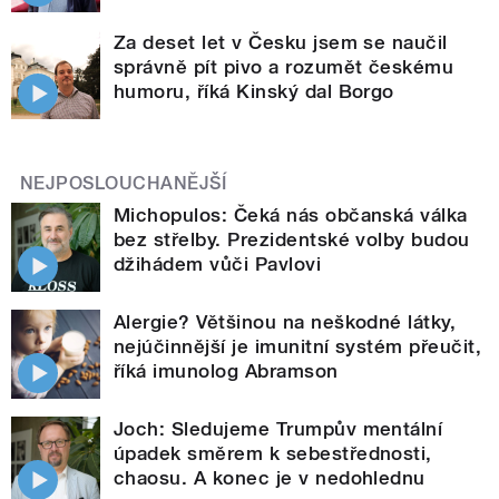
Za deset let v Česku jsem se naučil
správně pít pivo a rozumět českému
humoru, říká Kinský dal Borgo
NEJPOSLOUCHANĚJŠÍ
Michopulos: Čeká nás občanská válka
bez střelby. Prezidentské volby budou
džihádem vůči Pavlovi
Alergie? Většinou na neškodné látky,
nejúčinnější je imunitní systém přeučit,
říká imunolog Abramson
Joch: Sledujeme Trumpův mentální
úpadek směrem k sebestřednosti,
chaosu. A konec je v nedohlednu