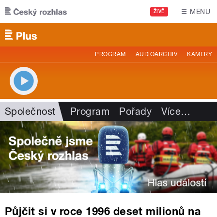
Přejít k hlavnímu obsahu
MENU
ŽIVĚ
PROGRAM
AUDIOARCHIV
KAMERY
Společnost
Program
Pořady
Více
…
Půjčit si v roce 1996 deset milionů na