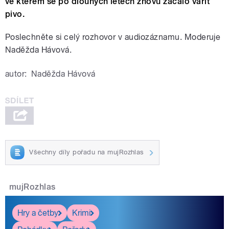
ve kterém se po dlouhých letech znovu začalo vařit
pivo.
Poslechněte si celý rozhovor v audiozáznamu.
Moderuje
Naděžda Hávová.
autor:
Naděžda Hávová
Všechny díly pořadu na mujRozhlas
mujRozhlas
Hry a četby
Krimi