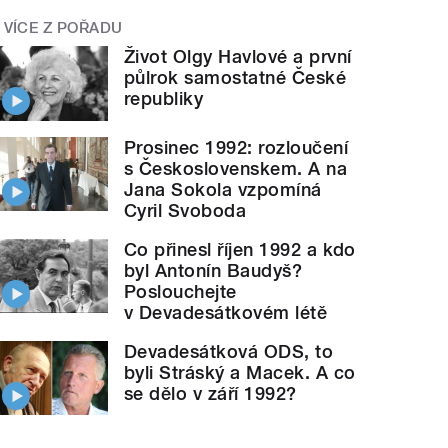
VÍCE Z POŘADU
Život Olgy Havlové a první
půlrok samostatné České
republiky
Prosinec 1992: rozloučení
s Československem. A na
Jana Sokola vzpomíná
Cyril Svoboda
Co přinesl říjen 1992 a kdo
byl Antonín Baudyš?
Poslouchejte
v Devadesátkovém létě
Devadesátková ODS, to
byli Stráský a Macek. A co
se dělo v září 1992?