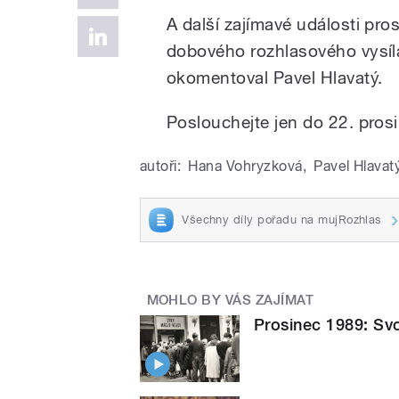
A další zajímavé události pro
dobového rozhlasového vysílá
okomentoval Pavel Hlavatý.
Poslouchejte jen do 22. pros
autoři:
Hana Vohryzková
,
Pavel Hlavat
Všechny díly pořadu na mujRozhlas
MOHLO BY VÁS ZAJÍMAT
Prosinec 1989: S