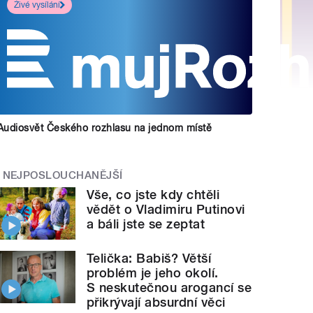
Živé vysílání
Audiosvět Českého rozhlasu na jednom místě
NEJPOSLOUCHANĚJŠÍ
Vše, co jste kdy chtěli
vědět o Vladimiru Putinovi
a báli jste se zeptat
Telička: Babiš? Větší
problém je jeho okolí.
S neskutečnou arogancí se
přikrývají absurdní věci