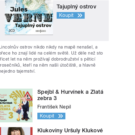
Tajuplný ostrov
Koupit
Lincolnův ostrov nikdo nikdy na mapě nenašel, a
přece ho znají lidé na celém světě. Už déle než sto
třicet let na něm prožívají dobrodružství s pěticí
trosečníků, kteří na něm našli útočiště, a hlavně
nejedno tajemství.
Spejbl & Hurvínek a Zlatá
zebra 3
František Nepil
Koupit
Klukoviny Uršuly Klukové