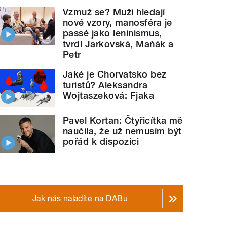
Vzmuž se? Muži hledají
nové vzory, manosféra je
passé jako leninismus,
tvrdí Jarkovská, Maňák a
Petr
Jaké je Chorvatsko bez
turistů? Aleksandra
Wojtaszeková: Fjaka
Pavel Kortan: Čtyřicítka mě
naučila, že už nemusím být
pořád k dispozici
Jak nás naladíte na DABu