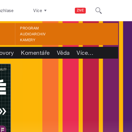
ozhlase
Více
ŽIVĚ
PROGRAM
AUDIOARCHIV
KAMERY
ovory
Komentáře
Věda
Více
…