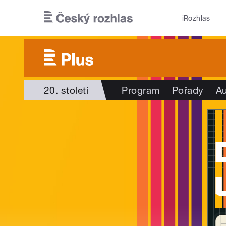
Přejít k hlavnímu obsahu
iRozhlas
20. století
Program
Pořady
Au