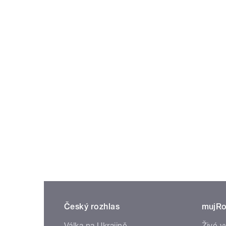
Český rozhlas
mujRo
Válka na Ukrajině
Živé v