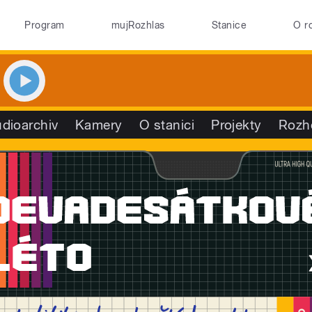
Program
mujRozhlas
Stanice
O r
dioarchiv
Kamery
O stanici
Projekty
Rozh