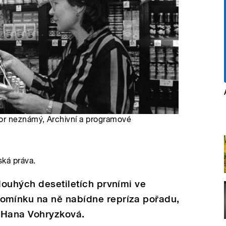
or neznámý, Archivní a programové
ská práva.
ouhých desetiletích prvními ve
mínku na ně nabídne repríza pořadu,
a Hana Vohryzková.