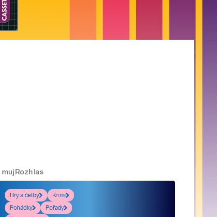
mujRozhlas
Hry a četby
Krimi
Pohádky
Pořady